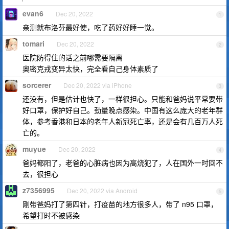
evan6
Dec 20, 2022
1
亲测就布洛芬最好使，吃了药好好睡一觉。
tomari
Dec 20, 2022
2
医院防得住的话之前哪需要隔离
奥密克戎变异太快，完全看自己身体素质了
sorcerer
Dec 20, 2022 via iPhone
3
还没有，但是估计也快了，一样很担心。只能和爸妈说平常要带
好口罩，保护好自己。劲量晚点感染。中国有这么庞大的老年群
体，参考香港和日本的老年人新冠死亡率，还是会有几百万人死
亡的。
muyue
Dec 20, 2022
4
爸妈都阳了，老爸的心脏病也因为高烧犯了，人在国外一时回不
去，很担心
z7356995
Dec 20, 2022 via Android
5
刚带爸妈打了第四针，打疫苗的地方很多人，带了 n95 口罩，
希望打时不被感染