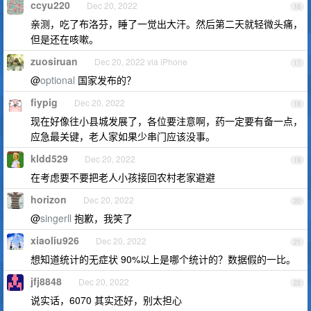
ccyu220
Dec 20, 2022
16
亲测，吃了布洛芬，睡了一觉出大汗。然后第二天就轻微头痛，
但是还在咳嗽。
zuosiruan
Dec 20, 2022 via iPhone
17
@
optional
国家发布的？
fiypig
Dec 20, 2022
18
现在好像往小县城发展了，各位要注意啊，药一定要有备一点，
应急最关键，老人家如果少串门应该没事。
kldd529
Dec 20, 2022
19
在考虑要不要把老人小孩接回农村老家避避
horizon
Dec 20, 2022
20
@
singerll
抱歉，我笑了
xiaoliu926
Dec 20, 2022
21
想知道统计的无症状 90%以上是哪个统计的？数据假的一比。
jfj8848
Dec 20, 2022
22
说实话，6070 其实还好，别太担心