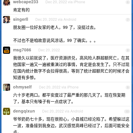
webcape233
Dec 20, 2022 via iPhone
6
肯定有的
singerll
Dec 20, 2022 via Android
7
朋友圈一位好友家的老人，99 了，没挺过去。
不过也不是咱故意说风凉话，99 了确实。。。
msg7086
Dec 20, 2022
8
我很久以前就说了，医疗资源挤兑，高风险人群超额死亡，在其
他国家一遍又一遍被重演过的事情，肯定是会发生了。只不过现
在国内统计数字不会拉得很高，等到了统计超额死亡的时候才会
知道有多惨。
ohmyself
Dec 20, 2022 via iPhone
9
六十岁老两口。都平安度过了最严重的那几天了。现在恢复期
了，基本只有嗓子有一点症状了。
dengqixun
Dec 20, 2022 via Android
10
爷爷奶奶七十多，现在很担心，小县城已经沦陷了。希望躲过这
一波，准备接到我身边，武汉感觉高峰已经过了，后面可能安全
点。