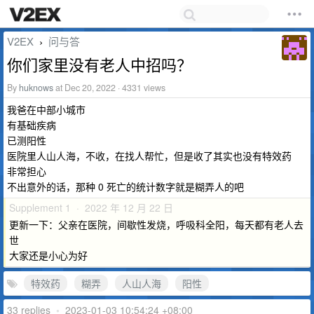
V2EX
问与答
›
你们家里没有老人中招吗？
By
huknows
at Dec 20, 2022 · 4331 views
我爸在中部小城市
有基础疾病
已测阳性
医院里人山人海，不收，在找人帮忙，但是收了其实也没有特效药
非常担心
不出意外的话，那种 0 死亡的统计数字就是糊弄人的吧
Supplement 1 · 2022 年 12 月 22 日
更新一下：父亲在医院，间歇性发烧，呼吸科全阳，每天都有老人去
世
大家还是小心为好
特效药
糊弄
人山人海
阳性
33 replies
•
2023-01-03 10:54:24 +08:00