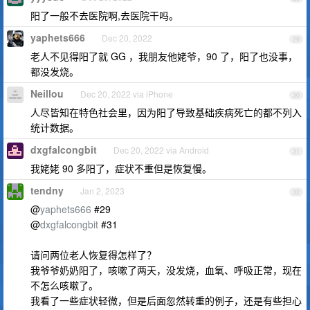
阳了一般不去医院啊,去医院干吗。
yaphets666
Dec 20, 2022
29
老人不见得阳了就 GG ，我朋友他姥爷，90 了，阳了也没事，
都没发烧。
Neillou
Dec 20, 2022 via iPhone
30
人尽皆知在特色社会里，因为阳了导致基础疾病死亡的都不列入
统计数据。
dxgfalcongbit
Dec 20, 2022 via Android
31
我姥姥 90 多阳了，症状不重但是恢复慢。
tendny
Jan 2, 2023
32
@
yaphets666
#29
@
dxgfalcongbit
#31
请问两位老人恢复得怎样了？
我爷爷奶奶阳了，咳嗽了两天，没发烧，血氧、呼吸正常，现在
不怎么咳嗽了。
我看了一些症状轻微，但是后面忽然转重的例子，还是有些担心