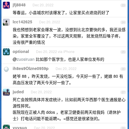
jfj8848
Dec 20, 2022
23
等春运，小县城农村该爆发了，让家里买点退烧药好了
lcc142625
Dec 20, 2022
24
我也预想到老家会爆发一波，没想到比北京要快的多，我还没感
染，家里全军覆没了，不过这两天观察， 就发烧然后嗓子疼，
没有很严重的情况
optional
Dec 20, 2022 via iPhone
25
@
zuosiruan
比如那个医学生，也是人家单位发布的
ih8es9OIzne0959p
Dec 20, 2022
26
姥爷 88 ，昨天发烧，一天没吃饭，今天好一些了，姥娘 80 有
高血压发烧了两天今天好一些了。
juded
Dec 20, 2022
27
死亡会按照具体并发症统计，比如前两天华西那个医生通报是心
源性猝死。
医院现在正被人肉 ddos ，老家卫健委前两天给我妈（退休护
士）打电话问能不能返聘=。=感觉还是很紧张的。
yyysuo
Dec 20, 2022
28