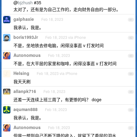
@
bjzhush
#35
太对了，还有是为自己工作的，走向财务自由的一部分。
galphaxie
Feb 18, 2023
41
我承认，我是。
boris1993Jr
Feb 18, 2023 via iPhone
42
不是，坐地铁去修电脑，闲得没事逛 v 打发时间
Autonomous
Feb 18, 2023
43
不是，在大平层的家里和咖啡，闲得没事逛 v 打发时间
Helsing
Feb 18, 2023 via iPhone
44
我天天刷
allanpk716
Feb 18, 2023
45
还差一天连续上班三周了，有更惨的吗？ doge
aquman888
Feb 18, 2023
46
我承认，我是。
Autonomous
Feb 18, 2023
47
但是一想到自己不断下降的收入，就留下了委屈的泪水