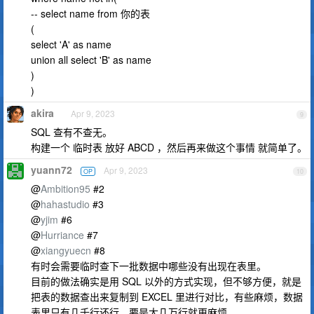
-- select name from 你的表
(
select 'A' as name
union all select 'B' as name
)
)
akira
Apr 9, 2023
9
SQL 查有不查无。
构建一个 临时表 放好 ABCD ，然后再来做这个事情 就简单了。
yuann72
Apr 9, 2023
OP
10
@
Ambition95
#2
@
hahastudio
#3
@
yjim
#6
@
Hurriance
#7
@
xiangyuecn
#8
有时会需要临时查下一批数据中哪些没有出现在表里。
目前的做法确实是用 SQL 以外的方式实现，但不够方便，就是
把表的数据查出来复制到 EXCEL 里进行对比，有些麻烦，数据
表里只有几千行还行，要是大几万行就更麻烦。