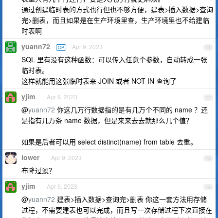
通过创建临时表的方式也行但也不够方便，建表>插入数据>查询
完>删表，而且如果是在生产环境里查，生产环境里也不给建临
时表啊
yuann72
Apr 9, 2023
OP
11
SQL 里有没有这种函数：可以传入任意个参数，自动转成一张
临时表。
这样就能用这张临时表来 JOIN 或者 NOT IN 查询了
yjim
Apr 9, 2023
12
@
yuann72
你这几万行数据指的是有几万个不同的 name ？还
是指有几万条 name 数据，但是来来去去就那么几个值？
如果是后者可以用 select distinct(name) from table 去重。
lower
Apr 9, 2023
13
布隆过滤？
yjim
Apr 9, 2023
14
@
yuann72
建表>插入数据>查询完>删表 你这一套方法用存储
过程，不需要建表也可以完成，而且写一次存储过程下次直接在