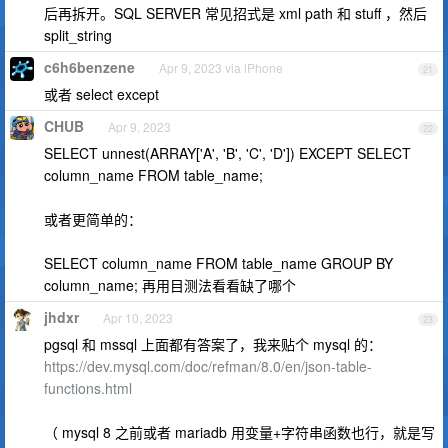
后再拆开。SQL SERVER 常见招式是 xml path 和 stuff ，然后
split_string
c6h6benzene
Apr 9, 2023 via iPhone
21
或者 select except
CHUB
Apr 9, 2023
22
SELECT unnest(ARRAY['A', 'B', 'C', 'D']) EXCEPT SELECT
column_name FROM table_name;
或者更简单的：
SELECT column_name FROM table_name GROUP BY
column_name; 再用目测法看看缺了哪个
jhdxr
Apr 10, 2023
23
pgsql 和 mssql 上面都有答案了，我来贴个 mysql 的：
https://dev.mysql.com/doc/refman/8.0/en/json-table-
functions.html
（ mysql 8 之前或者 mariadb 用变量+字符串函数也行，就是写