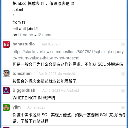
把 abcd 搞成表 t1 ，假设原表是 t2
select
*
from t1
left anti join t2
on
t1.name
=
t2.name
hahastudio
Apr 9, 2023
3
https://stackoverflow.com/questions/8007821/sql-single-query-
to-return-values-that-are-not-present
但是一般会问为什么会要有这样的需求，不能从 SQL 外解决吗
tomczhen
Apr 9, 2023 via Android
4
按集合的概念来描述就应该能理解了。
Biggoldfish
Apr 9, 2023 via Android
5
WHERE NOT IN 就行吧
yjim
Apr 9, 2023
6
你这个需求脱离 SQL 实现方便点，如果一定要用 SQL 来执行的
话，了解下存储过程