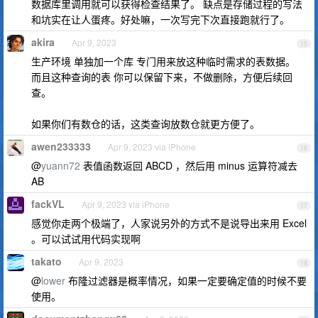
数据库里调用就可以获得检查结果了。 缺点是存储过程的写法
和坑实在让人蛋疼。好处嘛，一次写完下次直接跑就行了。
akira
Apr 9, 2023
15
生产环境 单独加一个库 专门用来放这种临时需求的表数据。
而且这种查询的表 你可以保留下来，不做删除，方便后续回
查。
如果你们有数仓的话，这类查询放数仓就更方便了。
awen233333
Apr 9, 2023 via iPhone
16
@
yuann72
表值函数返回 ABCD ，然后用 minus 运算符减去
AB
fackVL
Apr 9, 2023 via iPhone
17
感觉你走两个极端了，人家说另外的方式不是说导出来用 Excel
。可以试试用代码实现啊
takato
Apr 9, 2023
18
@
lower
布隆过滤器是概率情况，如果一定要确定值的时候不要
使用。