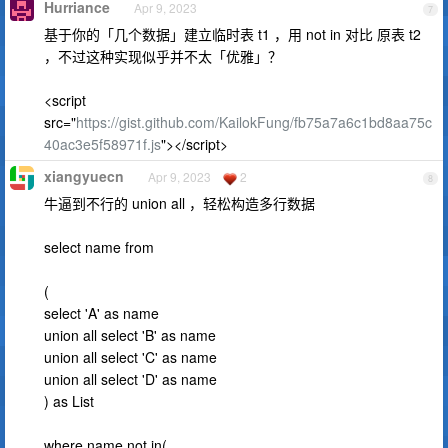
Hurriance
Apr 9, 2023
7
基于你的「几个数据」建立临时表 t1 ，用 not in 对比 原表 t2
，不过这种实现似乎并不太「优雅」？
<script
src="
https://gist.github.com/KailokFung/fb75a7a6c1bd8aa75c
40ac3e5f58971f.js
"></script>
xiangyuecn
Apr 9, 2023
2
8
牛逼到不行的 union all ，轻松构造多行数据
select name from
(
select 'A' as name
union all select 'B' as name
union all select 'C' as name
union all select 'D' as name
) as List
where name not in(