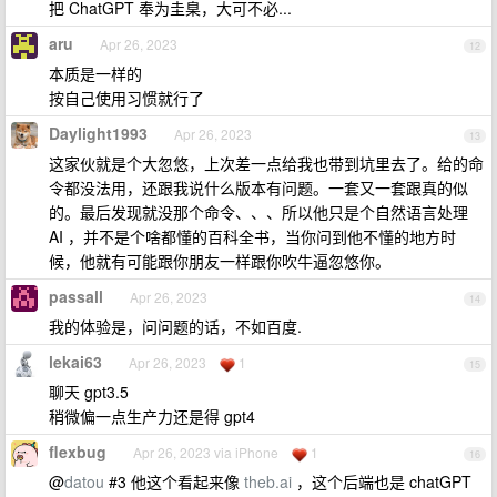
把 ChatGPT 奉为圭臬，大可不必...
aru
Apr 26, 2023
12
本质是一样的
按自己使用习惯就行了
Daylight1993
Apr 26, 2023
13
这家伙就是个大忽悠，上次差一点给我也带到坑里去了。给的命
令都没法用，还跟我说什么版本有问题。一套又一套跟真的似
的。最后发现就没那个命令、、、所以他只是个自然语言处理
AI ，并不是个啥都懂的百科全书，当你问到他不懂的地方时
候，他就有可能跟你朋友一样跟你吹牛逼忽悠你。
passall
Apr 26, 2023
14
我的体验是，问问题的话，不如百度.
lekai63
Apr 26, 2023
1
15
聊天 gpt3.5
稍微偏一点生产力还是得 gpt4
flexbug
Apr 26, 2023 via iPhone
1
16
@
datou
#3 他这个看起来像
theb.ai
，这个后端也是 chatGPT