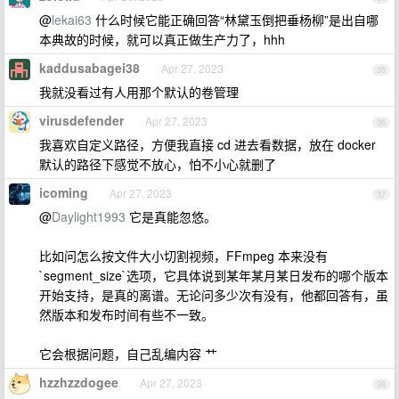
@
lekai63
什么时候它能正确回答“林黛玉倒把垂杨柳”是出自哪
本典故的时候，就可以真正做生产力了，hhh
kaddusabagei38
Apr 27, 2023
35
我就没看过有人用那个默认的卷管理
virusdefender
Apr 27, 2023
36
我喜欢自定义路径，方便我直接 cd 进去看数据，放在 docker
默认的路径下感觉不放心，怕不小心就删了
icoming
Apr 27, 2023
37
@
Daylight1993
它是真能忽悠。
比如问怎么按文件大小切割视频，FFmpeg 本来没有
`segment_size`选项，它具体说到某年某月某日发布的哪个版本
开始支持，是真的离谱。无论问多少次有没有，他都回答有，虽
然版本和发布时间有些不一致。
它会根据问题，自己乱编内容 艹
hzzhzzdogee
Apr 27, 2023
38