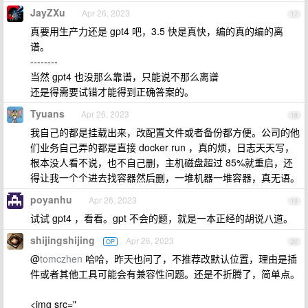
JayZXu
Apr 26, 2023
17
真要用生产力还是 gpt4 吧，3.5 快是真快，编的真的编的离
谱。
--------
当然 gpt4 也没那么靠谱，只能说不那么离谱
还是得需要试错才能得到正确答案的。
Tyuans
Apr 26, 2023
18
我自己的都是挂载出来，改配置文件或者备份都方便。公司的他
们业务自己弄的都是直接 docker run ，真的烦，日志天天写，
根本没人看不说，也不自己删，主机磁盘超过 85%就重启，还
得让我一个个进去找容器然后删，一堆机器一堆容器，真无语。
poyanhu
Apr 26, 2023
19
试试 gpt4 ，看看。gpt 不会的题，就是一本正经的胡说八道。
shijingshijing
Apr 26, 2023
OP
20
@
tomczhen
哈哈，昨天也问了，不推荐改默认位置，理由是插
件或者其他工具可能会有兼容性问题。还是不折腾了，简单点。
<img src="