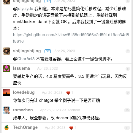
shijingshijing
Apr 26, 2023
OP
6
@
julyclyde
我知道，本来是想尽量简化迁移过程，减少迁移难
度，手动指定的话硬盘拆下来换到新机器上，重新挂载到
/mnt/docker_data/下面就 OK 。后来我找到了一键盘迁移的脚
本：
https://gist.github.com/kiview/5ff58ed69366e2d591d19ac34d8
f8616
shijingshijing
Apr 26, 2023
OP
7
@
CharAct3
不需要进容器，看上面这个一键备份脚本。
Issuema
Apr 26, 2023
8
要辅助生产的话，4.0 精度要高些，3.5 更适合当玩具，因为反
应快
lovedebug
Apr 26, 2023
1
9
你每次问完让 chatgpt 举个例子说一下是否正确
tomczhen
Apr 26, 2023 via Android
10
成年人：我全都要，改 docker 的默认存储路径。
TechOrange
Apr 26, 2023
1
11