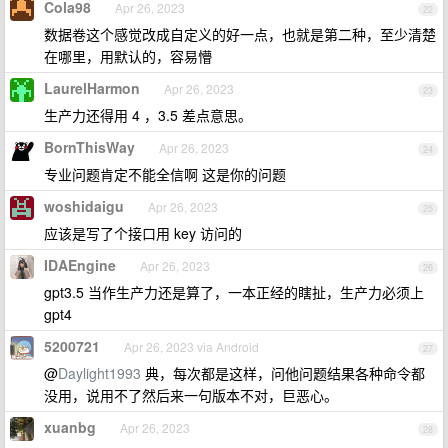
Cola98
Apr 26, 2023
22
数据卷这个感觉改成自定义的好一点，也就是第二种，至少清楚
在哪里，用默认的，容易懵
LaurelHarmon
Apr 26, 2023
23
生产力还得用 4 ，3.5 差点意思。
BornThisWay
Apr 26, 2023
24
专业问题肯定不能全信啊 这是你的问题
woshidaigu
Apr 26, 2023
25
应该是写了个接口用 key 访问的
IDAEngine
Apr 26, 2023
26
gpt3.5 当作生产力还是算了，一本正经的瞎扯，生产力必须上
gpt4
5200721
Apr 26, 2023 via Android
27
@
Daylight1993
典，每次都是这样，问他问题结果各种命令都
没用，说用不了然后来一句版本不对，巨恶心。
xuanbg
Apr 26, 2023
28