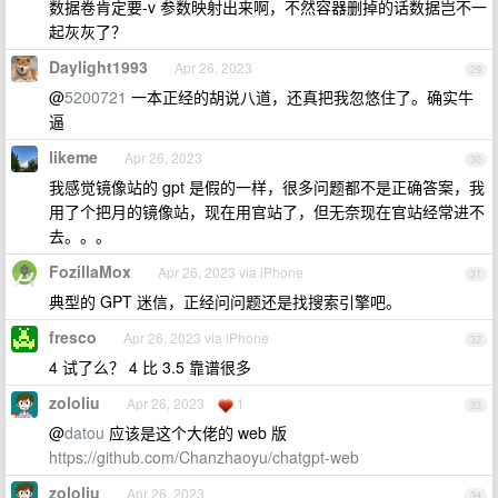
数据卷肯定要-v 参数映射出来啊，不然容器删掉的话数据岂不一
起灰灰了？
Daylight1993
Apr 26, 2023
29
@
5200721
一本正经的胡说八道，还真把我忽悠住了。确实牛
逼
likeme
Apr 26, 2023
30
我感觉镜像站的 gpt 是假的一样，很多问题都不是正确答案，我
用了个把月的镜像站，现在用官站了，但无奈现在官站经常进不
去。。。
FozillaMox
Apr 26, 2023 via iPhone
31
典型的 GPT 迷信，正经问问题还是找搜索引擎吧。
fresco
Apr 26, 2023 via iPhone
32
4 试了么？ 4 比 3.5 靠谱很多
zololiu
Apr 26, 2023
1
33
@
datou
应该是这个大佬的 web 版
https://github.com/Chanzhaoyu/chatgpt-web
zololiu
Apr 26, 2023
34