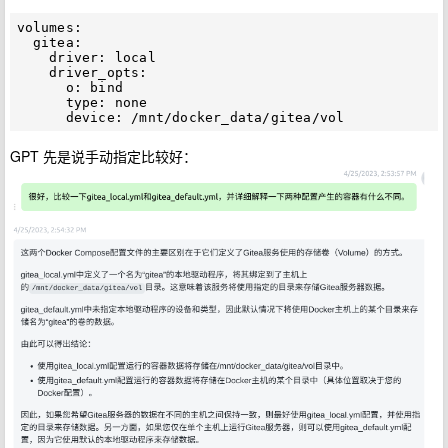
volumes:

  gitea:

    driver: local

    driver_opts:

      o: bind

      type: none

GPT 先是说手动指定比较好：