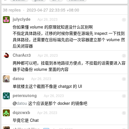
38 replies
•
2023-04-27 22:33:05 +08:00
julyclyde
Apr 26, 2023
1
你如果懂 volume 的原理就知道没什么区别啊
不指定具体路径，迁移的时候你需要在源端先 inspect 一下找到
具体路径，还需要在目标端先启动一次容器建立那个 volume 然
后关闭容器
CharAct3
Apr 26, 2023
2
两种都可以吧，挂载到本地路径方便点，不挂载的话需要进入容
器手动备份 volume 里面的内容
datou
Apr 26, 2023
3
单就楼主这个截图不像是 chatgpt 的 UI
peterxutong
Apr 26, 2023
4
@
datou
这个应该是那个 docker 的镜像吧
dqzcwxb
Apr 26, 2023
5
毕竟它是 Chat