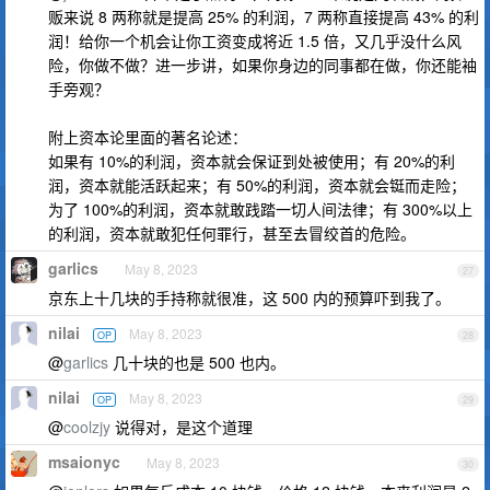
贩来说 8 两称就是提高 25% 的利润，7 两称直接提高 43% 的利
润！给你一个机会让你工资变成将近 1.5 倍，又几乎没什么风
险，你做不做？进一步讲，如果你身边的同事都在做，你还能袖
手旁观？
附上资本论里面的著名论述：
如果有 10%的利润，资本就会保证到处被使用；有 20%的利
润，资本就能活跃起来；有 50%的利润，资本就会铤而走险；
为了 100%的利润，资本就敢践踏一切人间法律；有 300%以上
的利润，资本就敢犯任何罪行，甚至去冒绞首的危险。
garlics
May 8, 2023
27
京东上十几块的手持称就很准，这 500 内的预算吓到我了。
nilai
May 8, 2023
OP
28
@
garlics
几十块的也是 500 也内。
nilai
May 8, 2023
OP
29
@
coolzjy
说得对，是这个道理
msaionyc
May 8, 2023
30