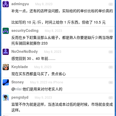
admingyu
May 8, 2023
82
补充一点，还有的店秤没问题，实际给的的单价比标的单价高的
比如写的 10 元 /斤，时间上给你 1 斤东西，但收了 10.5 元
securityCoding
May 8, 2023
83
反而在乡下赶集没那么幺蛾子，都是熟人你要是缺斤少两当场摩
托车骑回来就撕你 233
NoOneNoBody
May 8, 2023
84
感觉回到 30 、40 年前……
Keyblade
May 8, 2023
85
现在买东西都盒马买了，贵点省心
Stoney
May 9, 2023 via iPhone
86
@
nilai
他们是用来对付老实人的
pengtdyd
May 9, 2023
87
监管不作为就是这样，当违法成本过低的是时候，市场就会变成
这样。