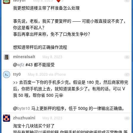
45
我更想知道楼主带了秤准备怎么处理
事先说，老板，我买了要复秤的 —— 可能小贩直接说不卖了，
你这是看不起人？
事后再拿出秤来称，免不了口角发生争吵？
想知道带秤后的正确操作流程
mineralsalt
May 8, 2023
46
@
wjfz
#43 都不能接受
tty0
May 8, 2023 via iPhone
47
>> 去百度一下你的手机多少克。假设是 180 克，然后商家称完
后，你把手机放上去，就知道误差多少了。有用的话，可以 V
我 50 哦，帮你省 500 元🤩
@
byte10
马上更新秤的程序，低于 500g 的一律输出正确值。
zhuzhuaini
May 8, 2023
48
淘宝十几块钱买个好了
现在有那种可以遥控的秤 你秤手机的时候他遥控成正常数值 等