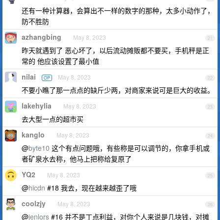
还有一种计算器，会算出不一样的数字的那种，太多小动作了，
防不胜防
azhangbing
May 8, 2023
21
昨天就遇到了 恶心坏了，以后流动摊贩都不要买，手机秤是正
常的 他应该设置了最小值
nilai
May 8, 2023
OP
22
不要小瞧了那一点点的缺斤少两，对商家来说可是巨大的收益。
lakehylia
May 8, 2023
23
去大型一点的超市买
kanglo
May 8, 2023
24
@
byte10
这个有点问题哦，有些称是可以调节的，你拿手机或
者矿泉水去称，他马上把称给复原了
YQ2
May 8, 2023
25
@
hicdn
#18 我去，现在越来越歪了哦
coolzjy
May 8, 2023
26
@
jenlors
#16 并不是丁点利益，对你个人来说是几块钱，对摊