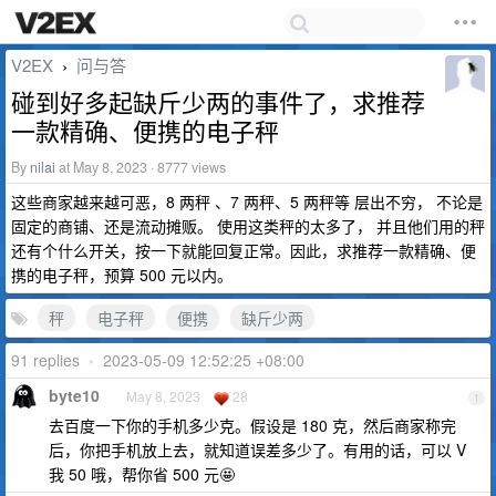
V2EX
问与答
›
碰到好多起缺斤少两的事件了，求推荐
一款精确、便携的电子秤
By
nilai
at May 8, 2023 · 8777 views
这些商家越来越可恶，8 两秤 、7 两秤、5 两秤等 层出不穷， 不论是
固定的商铺、还是流动摊贩。 使用这类秤的太多了， 并且他们用的秤
还有个什么开关，按一下就能回复正常。因此，求推荐一款精确、便
携的电子秤，预算 500 元以内。
秤
电子秤
便携
缺斤少两
91 replies
•
2023-05-09 12:52:25 +08:00
byte10
May 8, 2023
28
1
去百度一下你的手机多少克。假设是 180 克，然后商家称完
后，你把手机放上去，就知道误差多少了。有用的话，可以 V
我 50 哦，帮你省 500 元🤩