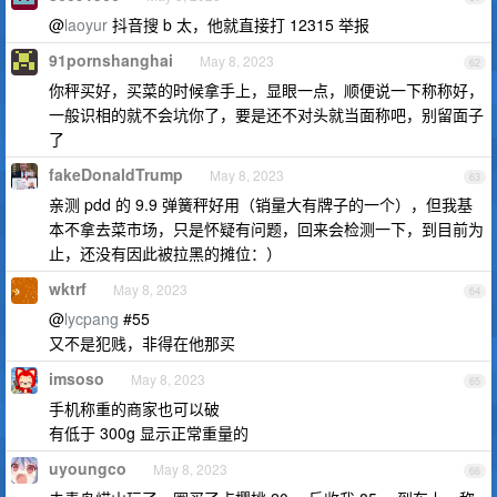
@
laoyur
抖音搜 b 太，他就直接打 12315 举报
91pornshanghai
May 8, 2023
62
你秤买好，买菜的时候拿手上，显眼一点，顺便说一下称称好，
一般识相的就不会坑你了，要是还不对头就当面称吧，别留面子
了
fakeDonaldTrump
May 8, 2023
63
亲测 pdd 的 9.9 弹簧秤好用（销量大有牌子的一个），但我基
本不拿去菜市场，只是怀疑有问题，回来会检测一下，到目前为
止，还没有因此被拉黑的摊位：）
wktrf
May 8, 2023
64
@
lycpang
#55
又不是犯贱，非得在他那买
imsoso
May 8, 2023
65
手机称重的商家也可以破
有低于 300g 显示正常重量的
uyoungco
May 8, 2023
66