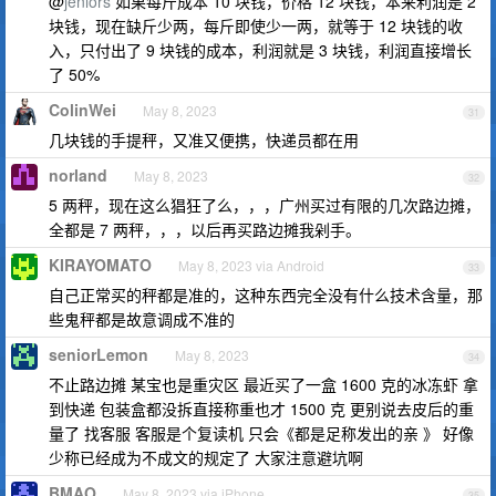
@
jenlors
如果每斤成本 10 块钱，价格 12 块钱，本来利润是 2
块钱，现在缺斤少两，每斤即使少一两，就等于 12 块钱的收
入，只付出了 9 块钱的成本，利润就是 3 块钱，利润直接增长
了 50%
ColinWei
May 8, 2023
31
几块钱的手提秤，又准又便携，快递员都在用
norland
May 8, 2023
32
5 两秤，现在这么猖狂了么，，，广州买过有限的几次路边摊，
全都是 7 两秤，，，以后再买路边摊我剁手。
KIRAYOMATO
May 8, 2023 via Android
33
自己正常买的秤都是准的，这种东西完全没有什么技术含量，那
些鬼秤都是故意调成不准的
seniorLemon
May 8, 2023
34
不止路边摊 某宝也是重灾区 最近买了一盒 1600 克的冰冻虾 拿
到快递 包装盒都没拆直接称重也才 1500 克 更别说去皮后的重
量了 找客服 客服是个复读机 只会《都是足称发出的亲 》 好像
少称已经成为不成文的规定了 大家注意避坑啊
BMAO
May 8, 2023 via iPhone
35