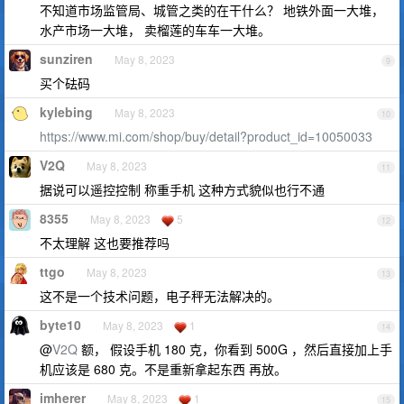
不知道市场监管局、城管之类的在干什么？ 地铁外面一大堆，
水产市场一大堆， 卖榴莲的车车一大堆。
sunziren
May 8, 2023
9
买个砝码
kylebing
May 8, 2023
10
https://www.mi.com/shop/buy/detail?product_id=10050033
V2Q
May 8, 2023
11
据说可以遥控控制 称重手机 这种方式貌似也行不通
8355
May 8, 2023
5
12
不太理解 这也要推荐吗
ttgo
May 8, 2023
13
这不是一个技术问题，电子秤无法解决的。
byte10
May 8, 2023
1
14
@
V2Q
额， 假设手机 180 克，你看到 500G ，然后直接加上手
机应该是 680 克。不是重新拿起东西 再放。
imherer
May 8, 2023
1
15