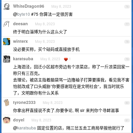
WhiteDragon96
May 8, 2023
76
@
byte10
#75 你算法一定很厉害
deesan
May 8, 2023
77
终于明白淄博为什么这么火了
winterx
May 8, 2023
78
没必要买称，买个砝码或直接放手机
karatsuba
May 8, 2023
1
79
上海泗泾，回迁小区超市旁边有个凉菜店，称了一斤凉菜回家一
称只有三百克。
去理论，被店主指着脑袋骂一边撸袖子打算要揍我，看见我不害
怕就改成了口头威胁”你要感谢现在是文明社会“，我当时就乐
了，文明跟你有什么关系
tyrone2333
May 8, 2023
80
你拿出秤直接说不卖了,你要争论, 啊 sir 来判你个寻衅滋事
doyel
May 8, 2023
81
@
karatsuba
固定位置的店，隔三岔五去工商局举报他就行了