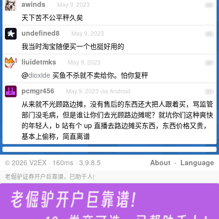
awinds
May 9, 2023
88
天下苦不公平秤久矣
undefined8
May 9, 2023
89
我当时淘宝随便买一个也挺好用的
liuidetmks
May 9, 2023
90
@
dioxide
买鱼不杀就不卖给你。怕你复秤
pcmgr456
May 9, 2023 via Android
91
从来就不光顾路边摊，没有售后的东西还大把人跟着买，骂监管
部门没毛病，但是谁让你们去光顾路边摊呢？就坑你们这种爽快
的年轻人，b 站有个 up 直播去路边摊买东西，东西价格又贵，
基本上偷称，简直离谱
© 2026 V2EX · 160ms · 3.9.8.5
About
·
Language
老倔驴证券开户巨靠谱，已助千人!