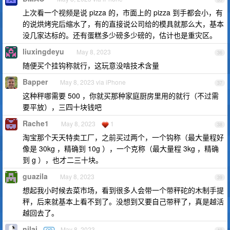
上次看一个视频是说 pizza 的，市面上的 pizza 到手都会小，有
的说烘烤完后缩水了，有的直接说公司给的模具就那么大，基本
没几家达标的。还有蛋糕多少磅多少磅的，估计也是重灾区。
liuxingdeyu
May 8, 2023
36
随便买个挂钩称就行，这玩意没啥技术含量
Bapper
May 8, 2023 via iPhone
37
这种秤哪需要 500 ，你就买那种家庭厨房里用的就行（不过需
要平放），三四十块钱吧
Rache1
May 8, 2023
1
38
淘宝那个天天特卖工厂，之前买过两个，一个钩称（最大量程好
像是 30kg ，精确到 10g ），一个克称（最大量程 3kg ，精确
到 g ），也才二三十块。
guazila
May 8, 2023
39
想起我小时候去菜市场，看到很多人会带一个带秤砣的木制手提
秤，后来就基本上看不到了。没想到又要自己带秤了，真是越活
越回去了。
nilai
May 8, 2023