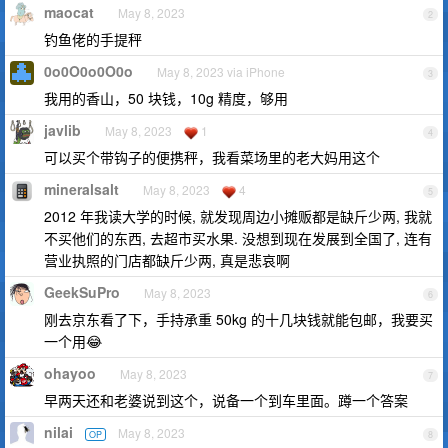
maocat
May 8, 2023
2
钓鱼佬的手提秤
0o0O0o0O0o
May 8, 2023 via iPhone
3
我用的香山，50 块钱，10g 精度，够用
javlib
May 8, 2023
1
4
可以买个带钩子的便携秤，我看菜场里的老大妈用这个
mineralsalt
May 8, 2023
4
5
2012 年我读大学的时候, 就发现周边小摊贩都是缺斤少两, 我就
不买他们的东西, 去超市买水果. 没想到现在发展到全国了, 连有
营业执照的门店都缺斤少两, 真是悲哀啊
GeekSuPro
May 8, 2023
6
刚去京东看了下，手持承重 50kg 的十几块钱就能包邮，我要买
一个用😂
ohayoo
May 8, 2023
7
早两天还和老婆说到这个，说备一个到车里面。蹲一个答案
nilai
May 8, 2023
OP
8