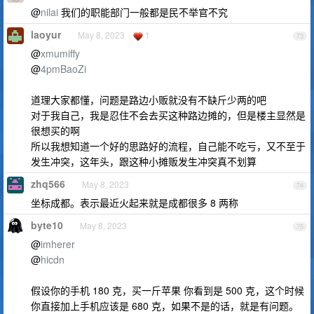
@
nilai
我们的职能部门一般都是民不举官不究
laoyur
May 8, 2023
1
73
@
xmumiffy
@
4pmBaoZi
道理大家都懂，问题是路边小贩就没有不缺斤少两的吧
对于我自己，我是忍住不会去买这种路边摊的，但是楼主显然是
很想买的啊
所以我想知道一个好的思路好的流程，自己能不吃亏，又不至于
发生冲突，这年头，跟这种小摊贩发生冲突真不划算
zhq566
May 8, 2023
74
坐标成都。表示最近火起来就是成都很多 8 两称
byte10
May 8, 2023
75
@
imherer
@
hicdn
假设你的手机 180 克，买一斤苹果 你看到是 500 克，这个时候
你直接加上手机应该是 680 克，如果不是的话，就是有问题。