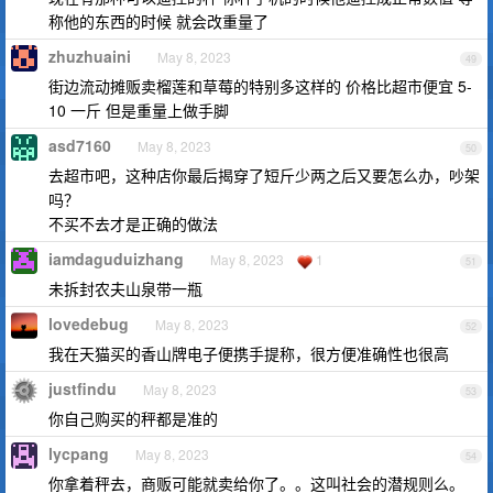
称他的东西的时候 就会改重量了
zhuzhuaini
May 8, 2023
49
街边流动摊贩卖榴莲和草莓的特别多这样的 价格比超市便宜 5-
10 一斤 但是重量上做手脚
asd7160
May 8, 2023
50
去超市吧，这种店你最后揭穿了短斤少两之后又要怎么办，吵架
吗？
不买不去才是正确的做法
iamdaguduizhang
May 8, 2023
1
51
未拆封农夫山泉带一瓶
lovedebug
May 8, 2023
52
我在天猫买的香山牌电子便携手提称，很方便准确性也很高
justfindu
May 8, 2023
53
你自己购买的秤都是准的
lycpang
May 8, 2023
54
你拿着秤去，商贩可能就卖给你了。。这叫社会的潜规则么。