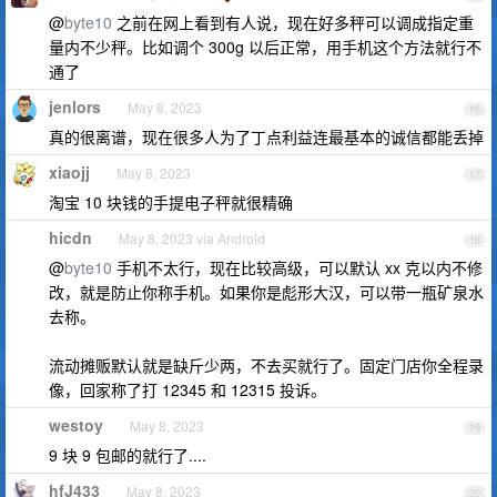
@
byte10
之前在网上看到有人说，现在好多秤可以调成指定重
量内不少秤。比如调个 300g 以后正常，用手机这个方法就行不
通了
jenlors
May 8, 2023
16
真的很离谱，现在很多人为了丁点利益连最基本的诚信都能丢掉
xiaojj
May 8, 2023
17
淘宝 10 块钱的手提电子秤就很精确
hicdn
May 8, 2023 via Android
18
@
byte10
手机不太行，现在比较高级，可以默认 xx 克以内不修
改，就是防止你称手机。如果你是彪形大汉，可以带一瓶矿泉水
去称。
流动摊贩默认就是缺斤少两，不去买就行了。固定门店你全程录
像，回家称了打 12345 和 12315 投诉。
westoy
May 8, 2023
19
9 块 9 包邮的就行了....
hfJ433
May 8, 2023
20