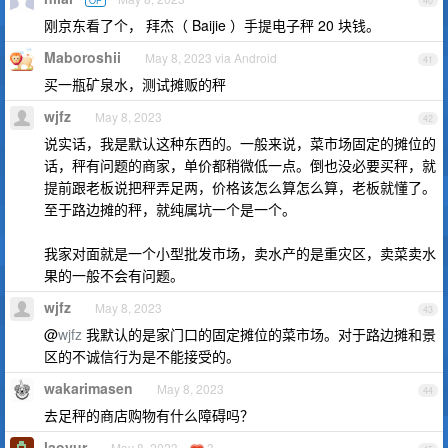
OP
40
刚京东看了个， 拜杰（ Baijie ）手提电子秤 20 块钱。
Maboroshii
May 8, 2023 via Android
41
买一瓶矿泉水，测试摊贩的秤
wjfz
May 8, 2023
42
说实话，我是默认这种东西的。一般来说，菜市场固定的摊位的
话，秤有问题的商家，单价都稍微低一点。倒也没必要买秤，就
提前跟老板说把秤弄足两，价格该怎么算怎么算，老板就懂了。
至于路边摊的秤，就纯属坑一个是一个。
我家对面就是一个小型批发市场，卖水产的是重灾区，卖菜卖水
果的一般不会有问题。
wjfz
May 8, 2023
43
@
wjfz
我默认的是家门口的固定摊位的菜市场。对于路边摊和景
区的不诚信行为是不能接受的。
wakarimasen
May 8, 2023
44
去足秤的商店购物有什么障碍吗？
laoyur
May 8, 2023
3