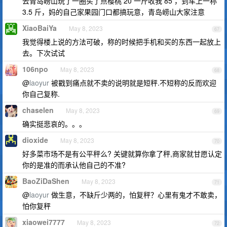
去青岛崂山玩了一圈买了点樱桃 20 一斤收我 85 ，到车上一称
3.5 斤，妈的自己家果园门口都搞玩意，青岛崂山大家注意
XiaoBaiYa
May 8, 2023
67
我觉得楼上说的方法可破，称的时候把手机和买的东西一起放上
去。下次试试
106npo
May 8, 2023
68
@
laoyur
被戳到痛点就不卖的说明就是短秤.不短称的反而欢迎
你自己复称.
chaselen
May 8, 2023
69
确实挺悲哀的。。。
dioxide
May 8, 2023
70
好多菜市场不是有公平秤么? 关键就算你拿了秤,商家就甘愿认定
你的是准的而承认他自己的不准?
BaoZiDaShen
May 8, 2023
71
@
laoyur
做生意，不缺斤少两的，怕复秤？心里有鬼才不敢卖，
怕你复秤
xiaowei7777
May 8, 2023
72