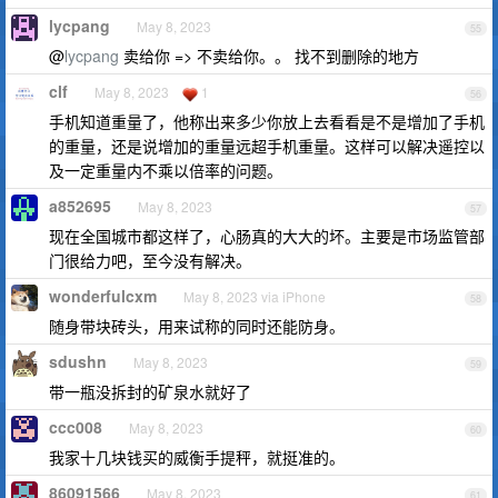
lycpang
May 8, 2023
55
@
lycpang
卖给你 => 不卖给你。。 找不到删除的地方
clf
May 8, 2023
1
56
手机知道重量了，他称出来多少你放上去看看是不是增加了手机
的重量，还是说增加的重量远超手机重量。这样可以解决遥控以
及一定重量内不乘以倍率的问题。
a852695
May 8, 2023
57
现在全国城市都这样了，心肠真的大大的坏。主要是市场监管部
门很给力吧，至今没有解决。
wonderfulcxm
May 8, 2023 via iPhone
58
随身带块砖头，用来试称的同时还能防身。
sdushn
May 8, 2023
59
带一瓶没拆封的矿泉水就好了
ccc008
May 8, 2023
60
我家十几块钱买的威衡手提秤，就挺准的。
86091566
May 8, 2023
61