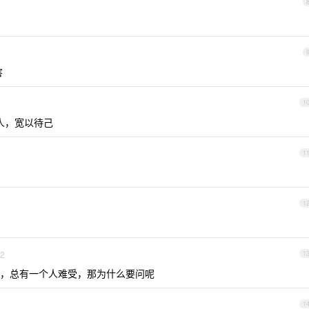
害
1
人，宽以待己
1
1
2
1
，总有一个人难受，那为什么要问呢
1