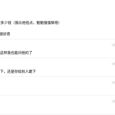
没攒多少钱（我比他低点，勉勉强强够用）
我很好奇
1
这样我也能问他的了
1
下，还是你给别人跪下
1
1