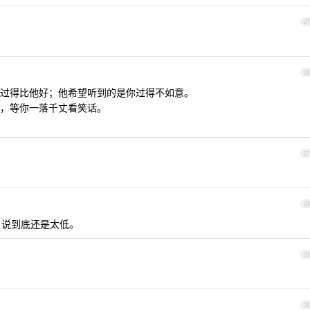
2
2
过得比他好；他希望听到的是你过得不如意。
，等你一落千丈看笑话。
2
2
，说到底还是太低。
2
3