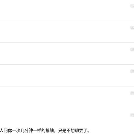
1
2
2
2
2
2
别人问你一次几分钟一样的抵触，只是不想聊罢了。