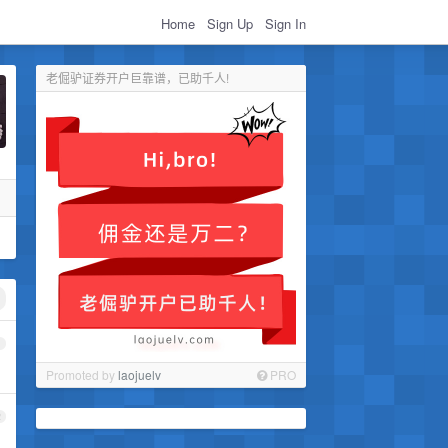
Home
Sign Up
Sign In
老倔驴证券开户巨靠谱，已助千人!
1
Promoted by
laojuelv
PRO
2