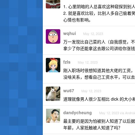
1. 心里阴暗的人总喜欢这种窥探到
2. 就是喜欢比较，比别人多自己偷
心情也有影响。
wqhui
May 12, 2023
万一发现比自己菜的人（自我感觉，不
拿少了你还能拿这去跟公司讲给你涨钱
fzls
May 12, 2023
刚入职场时很想知道其他大佬的工资，
没啥关系，想看自己工资水平，可以去
wu67
May 12, 2023
道理就像男人很少互相比 dick 的大小
dandycheung
May 12, 2023 via Androi
最主要的是因为怕被别人知道了以后据
年薪，人家抵触被人知道了吗？