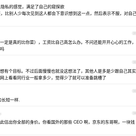
别人隐私的感觉，满足了自己的窥探欲
着笑，比别人少每次见到这人都会下意识想到这一点，然后表示不服，对自
3
一定是真的比你菜），工资比自己高怎么办。不问还能开开心心的工作，
吗
3
想有个目标。不过后面慢慢也就没这想法了，其他人是多是少跟自己其实
网上看看同行业一般拿多少，觉得少了就可以准备跳槽了
3
和长短一样.
d
3
此估出你全部的身价。你看国外的那些 CEO 啊，京东的东哥啊，一块钱