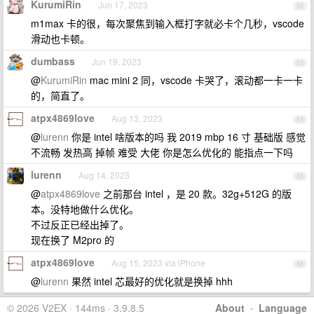
KurumiRin
Jun 17, 2023
52
m1max 卡的很，每次聚焦到输入框打字就必卡个几秒，vscode
滑动也卡顿。
dumbass
Jun 19, 2023
53
@
KurumiRin
mac mini 2 同，vscode 卡哭了，滚动都一卡一卡
的，简直了。
atpx4869love
Aug 13, 2023
54
@
lurenn
你是 intel 啥版本的吗 我 2019 mbp 16 寸 基础版 感觉
不流畅 发热高 掉帧 难受 大佬 你是怎么优化的 能指点一下吗
lurenn
Aug 14, 2023
55
@
atpx4869love
之前那台 intel ，是 20 款。32g+512G 的版
本。没特地做什么优化。
不过反正已经出掉了。
现在换了 M2pro 的
atpx4869love
Aug 15, 2023 via iPhone
56
@
lurenn
果然 intel 芯最好的优化就是换掉 hhh
© 2026 V2EX · 144ms · 3.9.8.5
About
·
Language