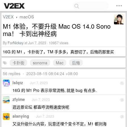
V2EX
macOS
›
M1 体验，不要升级 Mac OS 14.0 Sono
ma！ 卡到出神经病
By
ForNickey
at Jun 7, 2023 · 10957 views
16G 的 M1 ，卡扑街了，TM 手多多，真想切了，后悔药那里买
卡扑街
sonoma
Mac
后悔
56 replies
•
2023-08-15 08:04:24 +08:00
lslqtz
Jun 7, 2023
1
16G 的 M1 Pro 表示非常流畅, 就是 bug 有点多.
zfyime
Jun 7, 2023
2
逛远景论坛 都直呼流畅速度快呢
alanying
Jun 7, 2023
3
又没升级什么内容，玩意还埋个变卡不定，M1 都刘海