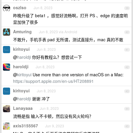
oszlso
Jun 8, 2023
39
昨晚升级了 beta1 ，感觉好流畅啊，打开 PS 、edge 的速度明
显加快了很多
Amturing
Jun 8, 2023 via Android
40
不敢升，手机手表 pad 无所谓，测试直接升，mac 真的不敢
kiritoyui
Jun 8, 2023
41
@
haroldji
你好有教程么？想尝试一下
haroldji
Jun 8, 2023
42
@
kiritoyui
Use more than one version of macOS on a Mac:
https://support.apple.com/en-us/HT208891
kiritoyui
Jun 8, 2023
43
@
haroldji
谢谢 冲了
Lanayaaa
Jun 8, 2023
44
流畅是指 输入不卡顿，然后没有风火轮吗？
axis3155567
Jun 9, 2023
45