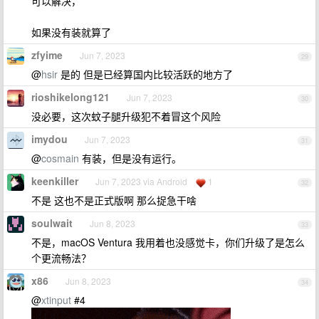
可以解决，
如果没有装就算了
zfyime
Jun 7, 2023
29
@
hsir
是的 但是已经算国内比较活跃的地方了
rioshikelong121
Jun 7, 2023
30
没必要，这次蚊子腿升级犯不着冒这个风险
imydou
Jun 7, 2023
31
@
cosmain
有装，但是没有运行。
keenkiller
Jun 7, 2023 via Android
1
32
不是 这也不是正式版啊 那么捉急干啥
soulwait
Jun 8, 2023
33
不是，macOS Ventura 我用着也没感觉卡，你们升级了是怎么
个更流畅法？
x86
Jun 8, 2023
34
@
xtinput
#4