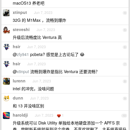
macOS13 养老吧
xtinput
Jun 7, 2023
4
32G 的 M1Max ，流畅到爆炸
steveshi
Jun 7, 2023
5
升级后流畅度比 Ventura 高
hsir
Jun 7, 2023
6
@
zfy941
pcbeta? 感觉是上古论坛了 😂
hsir
Jun 7, 2023
7
@
xtinput
流畅到爆炸是指比 Ventura 还要流畅？
lurenn
Jun 7, 2023
8
intel 的冲完，没啥问题
dunn
Jun 7, 2023
9
和 13 并没啥区别
haroldji
Jun 7, 2023
1
10
升级系统可以 Disk Utility 单独给本地硬盘添加一个 APFS 宗
卷，尝鲜新系统就装到这个宗卷，不喜欢就删了，主系统直接升