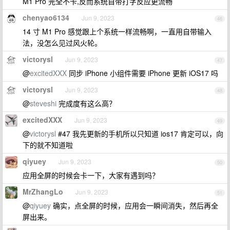
M1 Pro 完全不卡,反而系统自带打字反应更流畅
chenyao6134
Jun 9, 2023
46
14 寸 M1 Pro 感觉跟上个系统一样流畅啊，一直用自带输入
法，没怎么见过风火轮。
victorysl
Jun 9, 2023
47
@
excitedXXX
同步 iPhone 小组件需要 iPhone 更新 iOS17 吗
victorysl
Jun 9, 2023
48
@
steveshi
完成度有这么高？
excitedXXX
Jun 9, 2023
49
@
victorysl
#47 我先更新的手机所以只知道 ios17 肯定可以，向
下的就不知道啦
qiyuey
Jun 9, 2023
50
应用全屏的时候会卡一下，大家有遇到吗？
MrZhangLo
Jun 9, 2023
51
@
qiyuey
确实，点全屏的时候，应用会一瞬间消失，然后再全
屏出来。