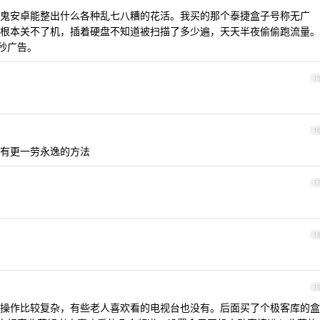
鬼安卓能整出什么各种乱七八糟的花活。我买的那个泰捷盒子号称无广
根本关不了机，插着硬盘不知道被扫描了多少遍，天天半夜偷偷跑流量。
 秒广告。
1
1
有更一劳永逸的方法
1
1
1
操作比较复杂，有些老人喜欢看的电视台也没有。后面买了个极客库的盒