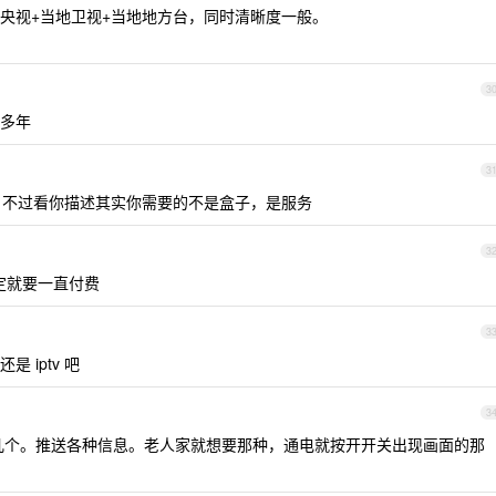
央视+当地卫视+当地地方台，同时清晰度一般。
3
多年
3
 TV ，不过看你描述其实你需要的不是盒子，是服务
3
稳定就要一直付费
3
 iptv 吧
3
几个。推送各种信息。老人家就想要那种，通电就按开开关出现画面的那