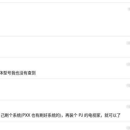
1
1
体型号我也没有查到
1
1
自己刷个系统(PXX 也有刷好系统的)，再装个 PJ 的电视家，就可以了
1