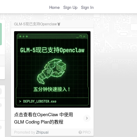
Home
Sign Up
Sign In
GLM-5现已支持Openclaw🦞
1
点击查看在OpenClaw 中使用
›
GLM Coding Plan的教程
2
Promoted by
Zhipuai
PRO