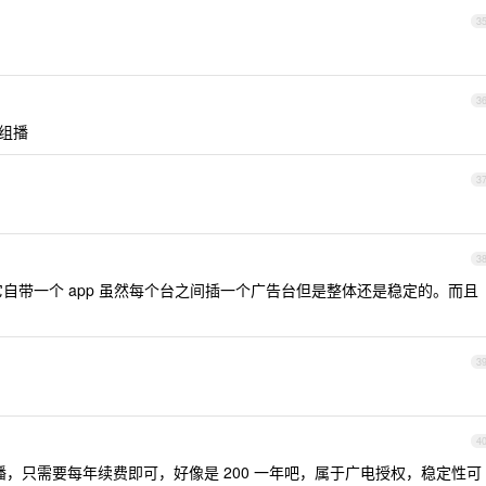
3
3
 组播
3
3
 ，它自带一个 app 虽然每个台之间插一个广告台但是整体还是稳定的。而且
3
4
直播，只需要每年续费即可，好像是 200 一年吧，属于广电授权，稳定性可