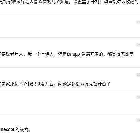
家，电视家收藏好老人喜欢看的几个频道，设置盒子开机启动直接进入收藏的
2
2
，不要说老年人，我一个年轻人，还是做 app 后端开发的，都觉得无比复
2
我老家那边不充钱只能看几台，问题是都没地方充钱开台了
2
2
mecool 的設備。