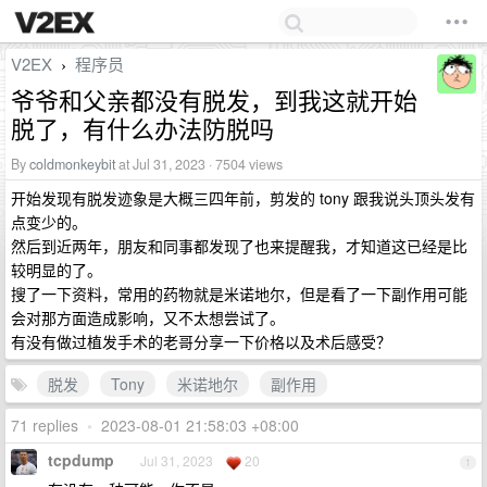
V2EX
程序员
›
爷爷和父亲都没有脱发，到我这就开始
脱了，有什么办法防脱吗
By
coldmonkeybit
at Jul 31, 2023 · 7504 views
开始发现有脱发迹象是大概三四年前，剪发的 tony 跟我说头顶头发有
点变少的。
然后到近两年，朋友和同事都发现了也来提醒我，才知道这已经是比
较明显的了。
搜了一下资料，常用的药物就是米诺地尔，但是看了一下副作用可能
会对那方面造成影响，又不太想尝试了。
有没有做过植发手术的老哥分享一下价格以及术后感受？
脱发
Tony
米诺地尔
副作用
71 replies
•
2023-08-01 21:58:03 +08:00
tcpdump
Jul 31, 2023
20
1