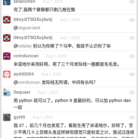
zetaochen
Aug 1, 2023
65
完了,我两个舅舅都只剩几根在飘
09ny3lTSGXojAe0j
Aug 1, 2023
66
@
JaguarJack
09ny3lTSGXojAe0j
Aug 1, 2023
67
@
catplay
别以为你换了个马甲，我就不认识你了🤪
coinduncan
Aug 1, 2023
68
米诺地尔亲测好用，用了三个月发际线一圈都是毛毛发。
aydd2004
Aug 1, 2023
69
@
coinduncan
发际线无所谓，中间有长吗？
llsquaer
Aug 1, 2023
70
用 python 就可以了。python 9 是最好的，可以加 python dan
一起
gyt95
Aug 1, 2023
71
我 27 ，前几个月也发现了，看医生用了米诺地尔，好转了，至
少不再几十上百根头发这样掉但感觉只是权宜之计。我试过连续