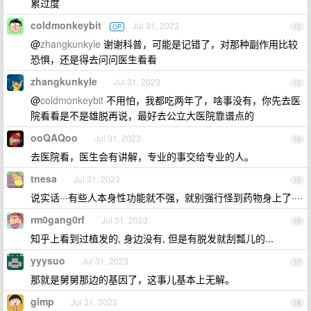
累过度
coldmonkeybit
Jul 31, 2023
OP
12
@
zhangkunkyle
谢谢科普，可能是记错了，对那种副作用比较
恐惧，还是得去问问医生看看
zhangkunkyle
Jul 31, 2023
13
@
coldmonkeybit
不用怕，我都吃两年了，啥事没有，你先去医
院看看是不是雄脱再说，最好去公立大医院靠谱点的
ooQAQoo
Jul 31, 2023
14
去医院看，医生会有讲解，专业的事交给专业的人。
tnesa
Jul 31, 2023
15
说实话···有些人本身性功能就不强，就别强行怪到药物身上了····
rm0gang0rf
Jul 31, 2023
16
知乎上看到过植发的, 身边没有, 但是有脱发就刮瓢儿的...
yyysuo
Jul 31, 2023
17
那就是舅舅那边的基因了，这事儿基本上无解。
gimp
Jul 31, 2023
18