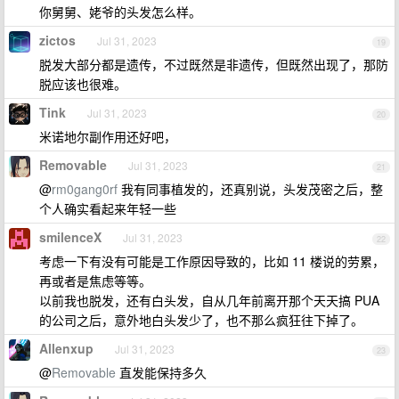
你舅舅、姥爷的头发怎么样。
zictos
Jul 31, 2023
19
脱发大部分都是遗传，不过既然是非遗传，但既然出现了，那防
脱应该也很难。
Tink
Jul 31, 2023
20
米诺地尔副作用还好吧，
Removable
Jul 31, 2023
21
@
rm0gang0rf
我有同事植发的，还真别说，头发茂密之后，整
个人确实看起来年轻一些
smilenceX
Jul 31, 2023
22
考虑一下有没有可能是工作原因导致的，比如 11 楼说的劳累，
再或者是焦虑等等。
以前我也脱发，还有白头发，自从几年前离开那个天天搞 PUA
的公司之后，意外地白头发少了，也不那么疯狂往下掉了。
Allenxup
Jul 31, 2023
23
@
Removable
直发能保持多久