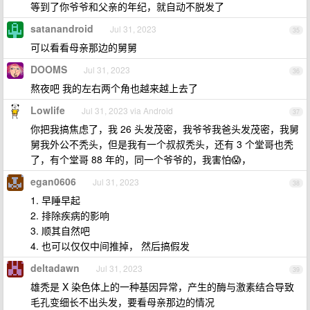
等到了你爷爷和父亲的年纪，就自动不脱发了
satanandroid
Jul 31, 2023
35
可以看看母亲那边的舅舅
DOOMS
Jul 31, 2023
36
熬夜吧 我的左右两个角也越来越上去了
Lowlife
Jul 31, 2023 via Android
37
你把我搞焦虑了，我 26 头发茂密，我爷爷我爸头发茂密，我舅
舅我外公不秃头，但是我有一个叔叔秃头，还有 3 个堂哥也秃
了，有个堂哥 88 年的，同一个爷爷的，我害怕😱，
egan0606
Jul 31, 2023
38
1. 早睡早起
2. 排除疾病的影响
3. 顺其自然吧
4. 也可以仅仅中间推掉， 然后搞假发
deltadawn
Jul 31, 2023
39
雄秃是 X 染色体上的一种基因异常，产生的酶与激素结合导致
毛孔变细长不出头发，要看母亲那边的情况