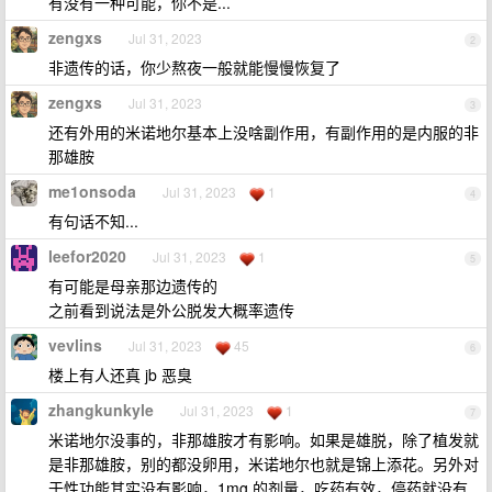
有没有一种可能，你不是...
zengxs
Jul 31, 2023
2
非遗传的话，你少熬夜一般就能慢慢恢复了
zengxs
Jul 31, 2023
3
还有外用的米诺地尔基本上没啥副作用，有副作用的是内服的非
那雄胺
me1onsoda
Jul 31, 2023
1
4
有句话不知...
leefor2020
Jul 31, 2023
1
5
有可能是母亲那边遗传的
之前看到说法是外公脱发大概率遗传
vevlins
Jul 31, 2023
45
6
楼上有人还真 jb 恶臭
zhangkunkyle
Jul 31, 2023
1
7
米诺地尔没事的，非那雄胺才有影响。如果是雄脱，除了植发就
是非那雄胺，别的都没卵用，米诺地尔也就是锦上添花。另外对
于性功能其实没有影响，1mg 的剂量，吃药有效，停药就没有