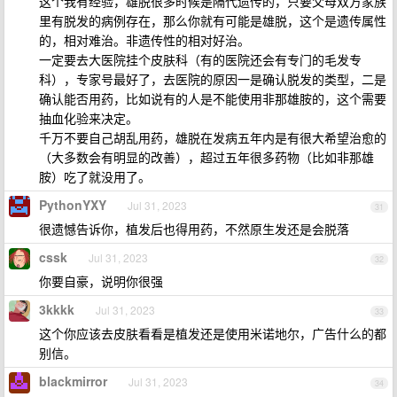
这个我有经验，雄脱很多时候是隔代遗传的，只要父母双方家族
里有脱发的病例存在，那么你就有可能是雄脱，这个是遗传属性
的，相对难治。非遗传性的相对好治。
一定要去大医院挂个皮肤科（有的医院还会有专门的毛发专
科），专家号最好了，去医院的原因一是确认脱发的类型，二是
确认能否用药，比如说有的人是不能使用非那雄胺的，这个需要
抽血化验来决定。
千万不要自己胡乱用药，雄脱在发病五年内是有很大希望治愈的
（大多数会有明显的改善），超过五年很多药物（比如非那雄
胺）吃了就没用了。
PythonYXY
Jul 31, 2023
31
很遗憾告诉你，植发后也得用药，不然原生发还是会脱落
cssk
Jul 31, 2023
32
你要自豪，说明你很强
3kkkk
Jul 31, 2023
33
这个你应该去皮肤看看是植发还是使用米诺地尔，广告什么的都
别信。
blackmirror
Jul 31, 2023
34