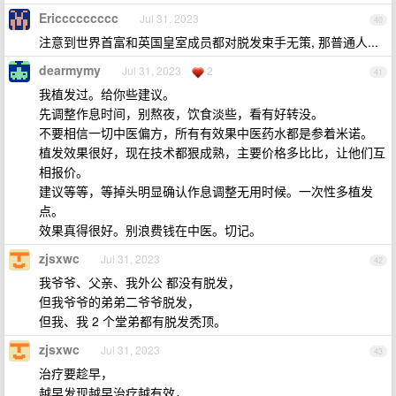
Ericcccccccc
Jul 31, 2023
40
注意到世界首富和英国皇室成员都对脱发束手无策, 那普通人...
dearmymy
Jul 31, 2023
2
41
我植发过。给你些建议。
先调整作息时间，别熬夜，饮食淡些，看有好转没。
不要相信一切中医偏方，所有有效果中医药水都是参着米诺。
植发效果很好，现在技术都狠成熟，主要价格多比比，让他们互
相报价。
建议等等，等掉头明显确认作息调整无用时候。一次性多植发
点。
效果真得很好。别浪费钱在中医。切记。
zjsxwc
Jul 31, 2023
42
我爷爷、父亲、我外公 都没有脱发，
但我爷爷的弟弟二爷爷脱发，
但我、我 2 个堂弟都有脱发秃顶。
zjsxwc
Jul 31, 2023
43
治疗要趁早，
越早发现越早治疗越有效，