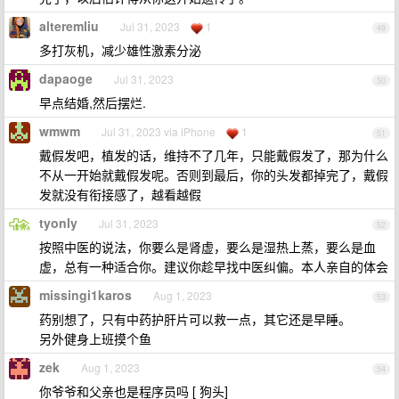
alteremliu
Jul 31, 2023
1
49
多打灰机，减少雄性激素分泌
dapaoge
Jul 31, 2023
50
早点结婚,然后摆烂.
wmwm
Jul 31, 2023 via iPhone
1
51
戴假发吧，植发的话，维持不了几年，只能戴假发了，那为什么
不从一开始就戴假发呢。否则到最后，你的头发都掉完了，戴假
发就没有衔接感了，越看越假
tyonly
Jul 31, 2023
52
按照中医的说法，你要么是肾虚，要么是湿热上蒸，要么是血
虚，总有一种适合你。建议你趁早找中医纠偏。本人亲自的体会
missingi1karos
Aug 1, 2023
53
药别想了，只有中药护肝片可以救一点，其它还是早睡。
另外健身上班摸个鱼
zek
Aug 1, 2023
54
你爷爷和父亲也是程序员吗 [ 狗头]