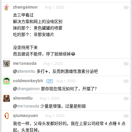
zhangsimon
Aug 1, 2023
55
去三甲看过
解决方案和网上的没啥区别
抹的那个：黑色罐罐的喷雾
吃的那个：非那安雄片
没坚持用下来
而且据说不能停，停了就继续掉😂
me1onsoda
Aug 1, 2023
56
@
alteremliu
多打✈️，反而刺激雄性激素分泌吧
coldmonkeybit
Aug 1, 2023
OP
57
@
zhangsimon
那你现在情况如何了，开摆了？
alteremliu
Aug 1, 2023
58
@
me1onsoda
少量是增强，过量是削弱
qiumaoyuan
Aug 1, 2023
59
我也一样，父母头发都好好的。我在上家公司经常 4 点睡 6 点
起，头发狂掉。