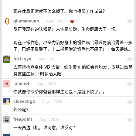
现在休息正常就不怎么掉了。你也换份工作试试？
qiumaoyuan
Aug 1, 2023
1
60
反正我现在的认知是：人生是长跑，生命健康大于一切。
现在正常作息，尽全力治好身上的慢性病（最近胃病治得差不多
了，已经不反酸了，十二指肠附近饭后也不痛了），每天锻炼。
ftp11yyy
Aug 1, 2023
61
去医院检查身体 VD 含量，维生素 d 偏低会有脱发，皮肤过敏鼻
炎这些症状,平时多晒太阳
lonenol
Aug 1, 2023
62
你就像你爷爷你爸爸那样生活是不是就不脱了。。
cloverzrg2
Aug 1, 2023
63
外公呢？
freepoint
Aug 1, 2023
64
一天两边飞机，谁同意，谁反对？