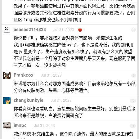
效果了。非那雄胺使用过程中其他方面也得注意，比如说喜欢高
强度健身或者其他促进雄性激素分泌的行为习惯都要减少，否则
区区 1mg 非那雄胺也起不到啥作用
asasas2114823
Jul 31, 2023
1
8
你说错了吧，非那雄胺才会对身体有影响，米诺是生发的
我用非那雄胺确实感觉降低 xy 了，也不是说降低，我的副作用
是 jy 量变少了，生产速度没有那么快了，就没有那么大的欲望
不过我之前是一个月除了对象生理期几乎天天来，现在服药了两
三天才搞一次，没少被抱怨
Frankcox
Jul 31, 2023
9
米诺地尔为什么会对那方面造成影响？目前米诺地尔只有一小部
分会有皮肤刺激、头晕、心悸等后遗症。
zhangkunkyle
Jul 31, 2023
10
你看资料也没看明白，直接去医院问医生去最好，别整到最后诊
断出来不是雄脱，白浪费时间研究了
imnpc
Jul 31, 2023
11
减少熬夜 补充维生素 ，这个除了遗传，最大的原因就是工作劳