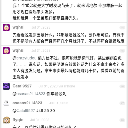
我 1 个堂弟就是大学时发现苗头了，就米诺地尔 非那雄胺一起
用才现在看起来头发多，
我和我另一个堂弟现在都是直接光头。
wqhui
Jul 31, 2023
44
先看看脱发原因是什么，非那是治雄脱的，副作用可逆，有概率
但不是所有人都会而且停药几个月就好了，不过停药会继续脱发
wqhui
Jul 31, 2023
45
@
crazytudou
偏方信不过，很可能就是运气好，某些疾病自愈
了。。。说实话，如果是明确有效果的话为什么不拿出来卖？多
少人有脱发问题，拿出来卖最起码也能赚几十亿，看看以前的霸
王洗发水
Catal9527
Jul 31, 2023 via iPhone
46
@
asasas2114823
你年龄段呢
asasas2114823
Jul 31, 2023
47
@
Catal9527
#46 25-30
flyqie
Jul 31, 2023
48
完了，以后估计得从你这开始遗传了。