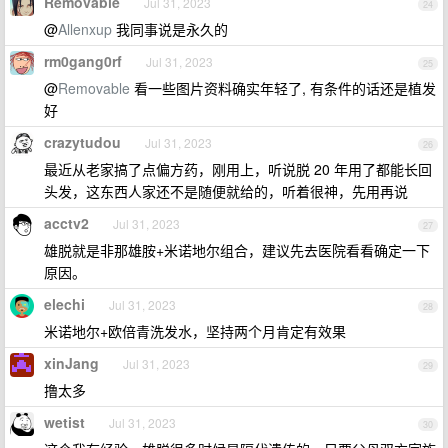
Removable
Jul 31, 2023
24
@
Allenxup
我同事说是永久的
rm0gang0rf
Jul 31, 2023
25
@
Removable
看一些图片资料确实年轻了, 有条件的话还是植发
好
crazytudou
Jul 31, 2023
26
最近从老家搞了点偏方药，刚用上，听说脱 20 年用了都能长回
头发，这东西人家还不是随便就给的，听着很神，先用再说
acctv2
Jul 31, 2023
27
雄脱就是非那雄胺+米诺地尔组合，建议先去医院看看确定一下
原因。
elechi
Jul 31, 2023
28
米诺地尔+欧倍青洗发水，坚持两个月肯定有效果
xinJang
Jul 31, 2023
29
撸太多
wetist
Jul 31, 2023
30