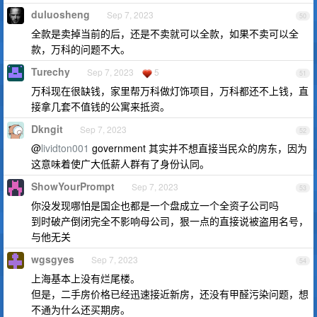
duluosheng
Sep 7, 2023
50
全款是卖掉当前的后，还是不卖就可以全款，如果不卖可以全
款，万科的问题不大。
Turechy
Sep 7, 2023
5
51
万科现在很缺钱，家里帮万科做灯饰项目，万科都还不上钱，直
接拿几套不值钱的公寓来抵资。
Dkngit
Sep 7, 2023
52
@
lividton001
government 其实并不想直接当民众的房东，因为
这意味着使广大低薪人群有了身份认同。
ShowYourPrompt
Sep 7, 2023
53
你没发现哪怕是国企也都是一个盘成立一个全资子公司吗
到时破产倒闭完全不影响母公司，狠一点的直接说被盗用名号，
与他无关
wgsgyes
Sep 7, 2023
54
上海基本上没有烂尾楼。
但是，二手房价格已经迅速接近新房，还没有甲醛污染问题，想
不通为什么还买期房。