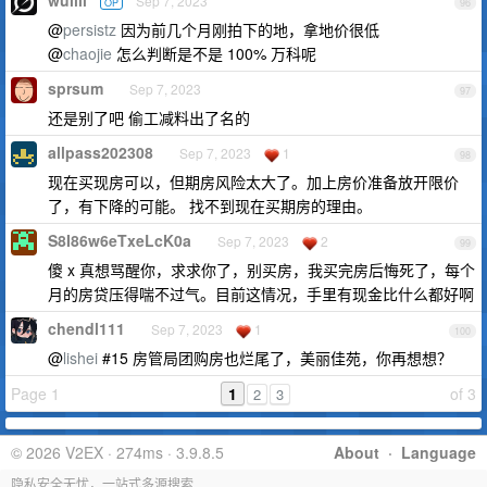
wulili
Sep 7, 2023
OP
96
@
persistz
因为前几个月刚拍下的地，拿地价很低
@
chaojie
怎么判断是不是 100% 万科呢
sprsum
Sep 7, 2023
97
还是别了吧 偷工减料出了名的
allpass202308
Sep 7, 2023
1
98
现在买现房可以，但期房风险太大了。加上房价准备放开限价
了，有下降的可能。 找不到现在买期房的理由。
S8I86w6eTxeLcK0a
Sep 7, 2023
2
99
傻 x 真想骂醒你，求求你了，别买房，我买完房后悔死了，每个
月的房贷压得喘不过气。目前这情况，手里有现金比什么都好啊
chendl111
Sep 7, 2023
1
100
@
lishei
#15 房管局团购房也烂尾了，美丽佳苑，你再想想？
Page 1
1
of 3
2
3
© 2026 V2EX · 274ms · 3.9.8.5
About
·
Language
隐私安全无忧，一站式多源搜索