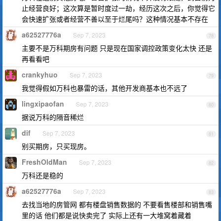
止经营良好；这次算是暂时度过一劫，经历这次之后，你觉得它
会快速扩张或者经营不善以至于烂尾吗？这种情况基本不存在
a62527776a
Sep 7, 2023
78
主要不是万科期房有问题 只是现在国家调控政策变化太快 还是
再看看吧
crankyhuo
Sep 7, 2023
79
我觉得假如万科也暴雷的话，其他开发商基本也不远了
lingxipaofan
Sep 7, 2023
80
据说万科的隔音稀烂
dif
Sep 7, 2023
81
别买期房，只买现房。
FreshOldMan
Sep 7, 2023
82
万科还是稳的
a62527776a
Sep 7, 2023
83
去找当地的房管网 都有楼盘销售数据的 不要看售楼部和销售嘴
里的话 他们都是说快卖完了 实际上还有一大堆窝着藏着