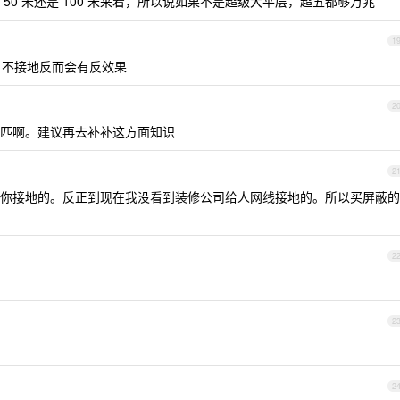
，50 米还是 100 米来着，所以说如果不是超级大平层，超五都够万兆
1
地，不接地反而会有反效果
2
得一匹啊。建议再去补补这方面知识
2
你接地的。反正到现在我没看到装修公司给人网线接地的。所以买屏蔽的
2
2
2