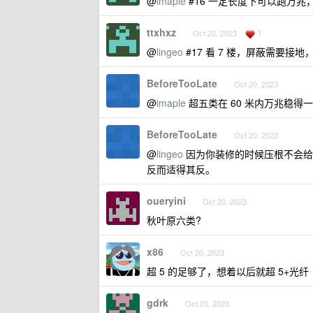
@
imaple
#16 一定长度下可以跑万兆
ttxhxz
1
Oct 20, 2023
@
lingeo
#17 看 7 楼，屏蔽需要接
BeforeTooLate
Oct 20, 2023
@
imaple
超五类在 60 米内万兆稳
BeforeTooLate
Oct 20, 2023
@
lingeo
因为你装修的时候压根不会给
反而适得其反。
oueryini
Oct 20, 2023
秋叶原六类?
x86
Oct 20, 2023
超 5 的足够了，想着以后就超 5+光纤
gdrk
Oct 20, 2023