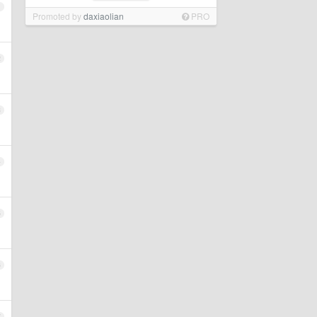
1
Promoted by
daxiaolian
PRO
2
3
4
5
6
7