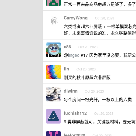
正常一百来品商品房超五足够了，多了
CareyWong
Oct 20, 2023
六类或者超六非屏蔽 + 一根单模双
好，未来事情谁说的准，永久链路值得
x86
Oct 20, 2023
@
lingeo
#17 因为家里没必要，我帮
fln
Oct 20, 2023
刚买的秋叶原超六非屏蔽
dlwlrm
Oct 20, 2023
每个房间一根光纤，一根以上的六类
fuchish112
Oct 20, 2023
6 类非屏蔽就可，关键是材料，要无
leefor2020
Oct 20, 2023