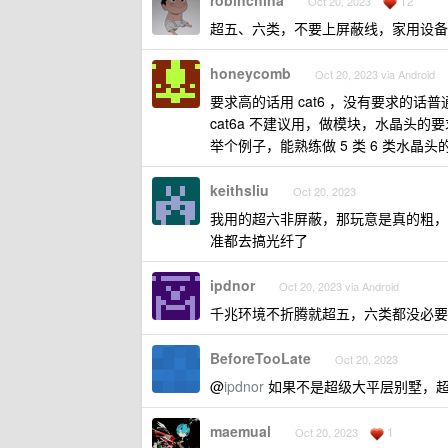
robinchina
12
Oct 20, 2023
超五、六类，不要上屏蔽线，家用设备
honeycomb
Oct 20, 2023 via Android
要求高的话用 cat6 ，没有要求的话普通
cat6a 不建议用，做模块，水晶头
举个例子，能熟练做 5 类 6 类水晶头
keithsliu
Oct 20, 2023
我用的超六非屏蔽，那玩意是真的粗，
准都去搞光纤了
ipdnor
Oct 20, 2023 via Android
千兆环境不折腾就超五，六类都没必要
BeforeTooLate
Oct 20, 2023
@
ipdnor
如果不是超级大平层别墅，
maemual
1
Oct 20, 2023