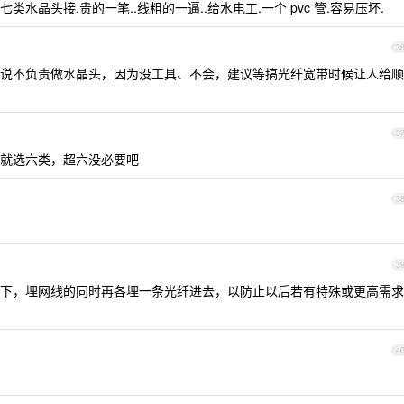
类水晶头接.贵的一笔..线粗的一逼..给水电工.一个 pvc 管.容易压坏.
3
说不负责做水晶头，因为没工具、不会，建议等搞光纤宽带时候让人给顺
3
就选六类，超六没必要吧
3
3
情况下，埋网线的同时再各埋一条光纤进去，以防止以后若有特殊或更高需求
4