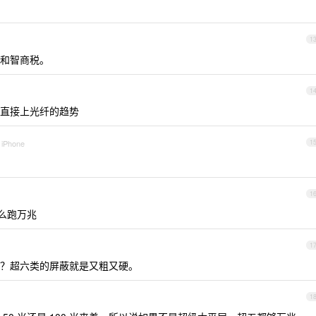
1
和智商税。
1
直接上光纤的趋势
 iPhone
1
1
怎么跑万兆
1
？超六类的屏蔽就是又粗又硬。
1