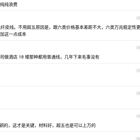
纯纯浪费
2
芯光纤皮线。不用超五原因是，跟六类价格基本差距不大，六类万兆稳定性
加这一点成本
2
公司做酒店 18 楼那种都用普通线，几年下来毛事没有
2
2
2
氧铜的，这才是关键，材料好，超五也是可以上万的
3