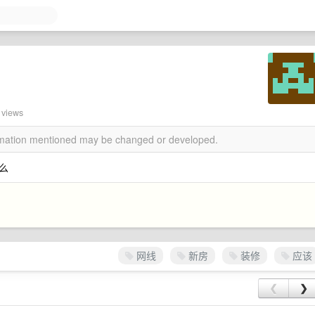
 views
ormation mentioned may be changed or developed.
么
网线
新房
装修
应该
❮
❯