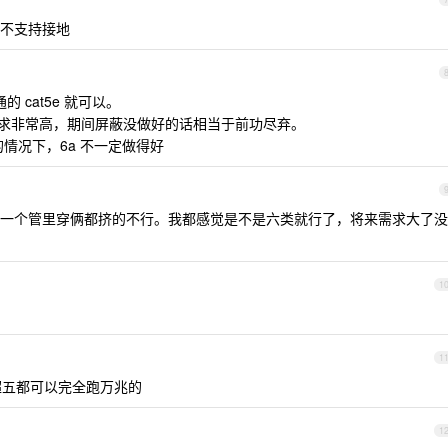
不支持接地
的 cat5e 就可以。
的要求非常高，期间屏蔽没做好的话相当于前功尽弃。
的情况下，6a 不一定做得好
一个管里穿俩都挤的不行。我都感觉是不是六类就行了，将来需求大了没
1
1
超五都可以完全跑万兆的
1