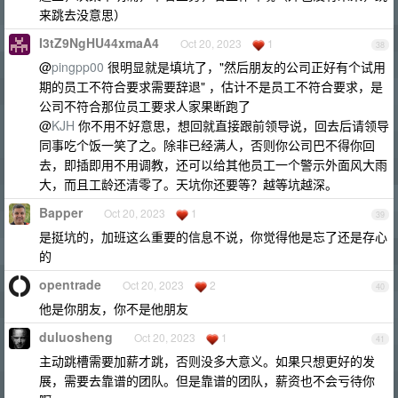
来跳去没意思）
I3tZ9NgHU44xmaA4
Oct 20, 2023
1
38
@
pingpp00
很明显就是填坑了，"然后朋友的公司正好有个试用
期的员工不符合要求需要辞退" ，估计不是员工不符合要求，是
公司不符合那位员工要求人家果断跑了
@
KJH
你不用不好意思，想回就直接跟前领导说，回去后请领导
同事吃个饭一笑了之。除非已经满人，否则你公司巴不得你回
去，即插即用不用调教，还可以给其他员工一个警示外面风大雨
大，而且工龄还清零了。天坑你还要等？越等坑越深。
Bapper
Oct 20, 2023
1
39
是挺坑的，加班这么重要的信息不说，你觉得他是忘了还是存心
的
opentrade
Oct 20, 2023
2
40
他是你朋友，你不是他朋友
duluosheng
Oct 20, 2023
1
41
主动跳槽需要加薪才跳，否则没多大意义。如果只想更好的发
展，需要去靠谱的团队。但是靠谱的团队，薪资也不会亏待你