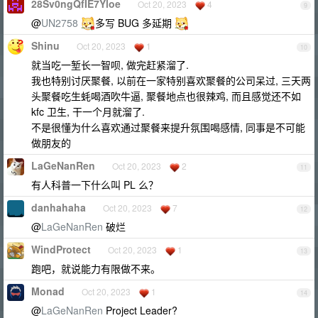
28Sv0ngQfIE7Yloe
Oct 20, 2023
4
9
@
UN2758
多写 BUG 多延期
Shinu
Oct 20, 2023
1
10
就当吃一堑长一智呗, 做完赶紧溜了.
我也特别讨厌聚餐, 以前在一家特别喜欢聚餐的公司呆过, 三天两
头聚餐吃生蚝喝酒吹牛逼, 聚餐地点也很辣鸡, 而且感觉还不如
kfc 卫生, 干一个月就溜了.
不是很懂为什么喜欢通过聚餐来提升氛围喝感情, 同事是不可能
做朋友的
LaGeNanRen
Oct 20, 2023
2
11
有人科普一下什么叫 PL 么？
danhahaha
Oct 20, 2023
7
12
@
LaGeNanRen
破烂
WindProtect
Oct 20, 2023
1
13
跑吧，就说能力有限做不来。
Monad
Oct 20, 2023
1
14
@
LaGeNanRen
Project Leader?