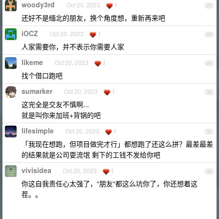
woody3rd
Oct 20, 2023
1
27
还好不是缅北的朋友，换个角度想，重新再来吧
iOCZ
Oct 20, 2023
1
28
人家需要你，并不表示你需要人家
likeme
Oct 20, 2023
1
29
找个借口跑吧
sumarker
Oct 20, 2023
1
30
这完全是交友不慎啊...
就是叫你来加班+背锅的吧
lifesimple
Oct 20, 2023
1
31
「我现在想跑，但项目做完才行」都想跑了还这么拼？最差最差
的结果就是公司耍流氓 剩下的工钱不发给你吧
vivisidea
Oct 20, 2023
1
32
你这自我责任心太强了，“朋友“都这么坑你了，你还想着这
茬。。