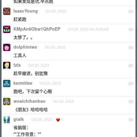
如果发现是坑,早点跑
IsaacYoung
Oct 20, 2023
47
赶紧跑
KMpAn8Obw1QhPoEP
Oct 20, 2023 via Android
48
太惨了。。
dolphintwo
Oct 20, 2023
49
工具人
fzls
Oct 20, 2023
50
趁早撤退，别犹豫
kermitlee
Oct 20, 2023
51
跑吧，下次留个心眼
woaichihanbao
Oct 20, 2023
52
《朋友》哈哈哈哈
gtalk
Oct 20, 2023
1
53
省脑版：
**工作背景：**