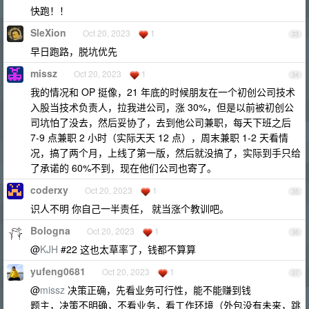
快跑！！
SleXion
Oct 20, 2023
1
33
早日跑路，脱坑优先
missz
Oct 20, 2023
1
34
我的情况和 OP 挺像，21 年底的时候朋友在一个初创公司技术
入股当技术负责人，拉我进公司，涨 30%，但是以前被初创公
司坑怕了没去，然后妥协了，去到他公司兼职，每天下班之后
7-9 点兼职 2 小时（实际天天 12 点），周末兼职 1-2 天看情
况，搞了两个月，上线了第一版，然后就没搞了，实际到手只给
了承诺的 60%不到，现在他们公司也寄了。
coderxy
Oct 20, 2023
1
35
识人不明 你自己一半责任， 就当涨个教训吧。
Bologna
Oct 20, 2023
1
36
@
KJH
#22 这也太草率了，钱都不算算
yufeng0681
Oct 20, 2023
1
37
@
missz
决策正确，先看业务可行性，能不能赚到钱
题主，决策不明确，不看业务，看工作环境（外包没有未来，跳