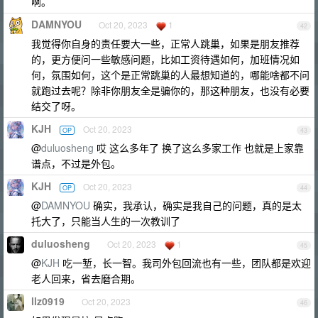
啊。
DAMNYOU
Oct 20, 2023
1
42
我觉得你自身的责任要大一些，正常人跳巢，如果是朋友推荐
的，更方便问一些敏感问题，比如工资待遇如何，加班情况如
何，氛围如何，这个是正常跳巢的人最想知道的，哪能啥都不问
就跑过去呢？除非你朋友全是骗你的，那这种朋友，也没有必要
结交了呀。
KJH
Oct 20, 2023
OP
43
@
duluosheng
哎 这么多年了 换了这么多家工作 也就是上家靠
谱点，不过是外包。
KJH
Oct 20, 2023
OP
44
@
DAMNYOU
确实，我承认，确实是我自己的问题，真的是太
托大了，只能当人生的一次教训了
duluosheng
Oct 20, 2023
1
45
@
KJH
吃一堑，长一智。我司外包回流也有一些，团队都是欢迎
老人回来，省去磨合期。
llz0919
Oct 20, 2023
46