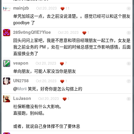
mainjzb
Oct 20, 2023
11
4
单凭加班这一点，去之前没说清楚。。感觉已经可以和这个朋友
goodbye 了
28Sv0ngQfIE7Yloe
Oct 20, 2023
1
5
回头问问上家吧，我是不愿意和项目经理朋友一起工作，女友是
我之前业务的 PM ，处在一起的时候总感觉工作影响感情，后面
直接换业务了
veapon
Oct 20, 2023
7
6
单向朋友，可能人家没当你是朋友
UN2758
Oct 20, 2023
1
7
@
Morii
笑死，好奇你是怎么勾搭上的
LuJason
Oct 20, 2023
1
8
社保断缴没有什么大影响。
直接跑，别纠结。
或者，就说自己身体撑不住了要休息