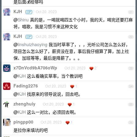
是后面💰给够吗
KJH
Oct 20, 2023
OP
21
@
Shinu
真的是，一喝就喝四五个小时，我的天，喝完还要打麻
将，唱歌，我是习惯不来这种文化
KJH
Oct 20, 2023
OP
22
@
linshuizhaoying
我当时草率了，，，光听公司怎么怎么好，
项目怎么怎么好了，薪资没在意，事后我仔细算了算，加上社
保、加班等等，最后是降薪了。。。
x7DnVcd9bA706oWp
Oct 20, 2023
2
23
@
KJH
这么看确实草率，当个教训吧
Fading2276
Oct 20, 2023
1
24
@
KJH
找原来的领导说说，回去吧。
zhenghuiy
Oct 20, 2023
1
25
@
KJH
这么一对比，必须回去啊。
pingpp00
Oct 20, 2023
1
26
是拉你来填坑的吧