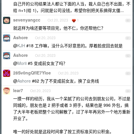
自己开的公司结果法人都让下面的人当，裁人自己也不出面，不
给 n+1(给 1)，问就是公司没钱，希望你别把关系搞得太僵...
sevenyangcc
Oct 20, 2023
1
60
就这样为啥还要等项目完，他不仁，你还帮他仁？
Ashore
Oct 20, 2023
61
@
KJH
#18 工作嘛，没什么不好意思的。厚着脸皮回去就是
Ashore
Oct 20, 2023
62
@
Morii
#5 变成前女友了吗？
28Sv0ngQfIE7Yloe
Oct 20, 2023
63
@
Ashore
#62 为了不变成前女友，换了业务线
lear7
Oct 20, 2023
64
一摸一样的经历，我从一个呆腻了的公司去到朋友公司，不过是
同城的，朋友也是 2 把手或者 3 把手，结果也是 996 外包，搞
了大半年老板把整个公司解散了，过了半年再另外一个地方重新
开业了。
唯一的好处就是这段时间拿了按工资标准买的公积金。