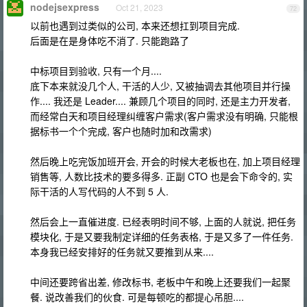
nodejsexpress
Oct 21, 2023
72
以前也遇到过类似的公司, 本来还想扛到项目完成.
后面是在是身体吃不消了. 只能跑路了
中标项目到验收, 只有一个月....
底下本来就没几个人, 干活的人少, 又被抽调去其他项目并行操
作.... 我还是 Leader.... 兼顾几个项目的同时, 还是主力开发者,
而经常白天和项目经理纠缠客户需求(客户需求没有明确, 只能根
据标书一个个完成, 客户也随时加和改需求)
然后晚上吃完饭加班开会, 开会的时候大老板也在, 加上项目经理
销售等, 人数比技术的要多得多. 正副 CTO 也是会下命令的, 实
际干活的人写代码的人不到 5 人.
然后会上一直催进度. 已经表明时间不够, 上面的人就说, 把任务
模块化, 于是又要我制定详细的任务表格, 于是又多了一件任务.
本身我已经安排好的任务就又要推到从来....
中间还要跨省出差, 修改标书, 老板中午和晚上还要我们一起聚
餐. 说改善我们的伙食. 可是每顿吃的都提心吊胆....