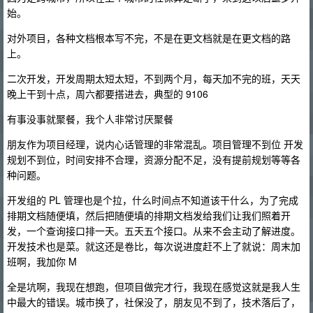
始。
对外项目，各种文档根本写不完，不是在更文档就是在更文档的路
上。
二次开发，开发周期太短太短，不到两个月，每天加不完的班，天天
晚上干到十点，周六都要搭进去，典型的 9106
有事没事就聚餐，我个人非常讨厌聚餐
朋友作为项目经理，说内心话管理的非常混乱。项目管理不到位 开发
规划不到位，时间安排不合理，资源分配不足，没有提前规划等等各
种问题。
开发组的 PL 管理也是个拉，什么时间点不知道该干什么，为了完成
排期文档随便填，然后把随便填的排期文档发给我们让我们照着开
发，一个查询接口排一天。五天五个接口。从来不会主动了解进度。
开发技术也是菜。就这还是卷比，每次说进度赶不上了就说：周末加
班啊，我加你 M
全是坑啊，我现在想跑，但项目做完才行，我现在感觉这就是我人生
中最大的错误。城市换了，社保没了，朋友见不到了，技术落后了，