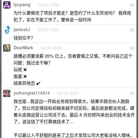
lycpang
Oct 20, 2023
56
为什么要做完了项目才能走？是签约了什么生死状吗？ 我痔疮
犯了，实在不能工作了，要休息一段时间
jamosLi
Oct 20, 2023
57
钱到位不？
DearMark
Oct 20, 2023
58
跳槽必须要涨薪 20% 已上，否者要慎之又慎，不断问自己这个
问题：跳过去干嘛？
玩呢 ❌
面基 ❌
结束异地恋 ✔️
yuhongtai114514
Oct 20, 2023
59
我也是...我这边一开始业务规划得很大，结果半路合伙人跑路
了，但公司定得目标却越来越不切实际，最后就是都没完成，硬
着头皮搞运营让公司活下去。最后 8 月份把叫来创业的技术全开
了，说没钱了不打算搞技术了...
不过最让人不舒服的是来了之后才发现公司大老板没啥人情味，