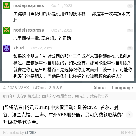
nodejsexpress
Oct 21, 2023
73
关键项目里使用的都是没用过的技术栈.... 都是第一次看技术文
档
nodejsexpress
Oct 21, 2023
74
心里慌得一批. 现在想走的正确
xbird
Oct 22, 2023
75
如果这个朋友有针对公司的那些工作或者人事物跟你掏心掏肺吐
槽过，应该是拿你当朋友的，如果没有，那可能没拿你当朋友？
就像是你在这里吐槽而不是选择跟你朋友面对面谈一下，可能你
也没当他是朋友，当他是条件比较好的应该照顾你的好人？
© 2026 V2EX · 147ms · 3.9.8.5
About
·
Language
618年中大促即将结束：国内外VPS服务器，99元起，续费代金券
[即将结束] 腾讯云618年中大促活动：硅谷CN2、首尔、曼
›
谷、法兰克福、上海、广州VPS服务器，另可免费领取续费/
升级/新购代金券。
Promoted by
id7368
PRO