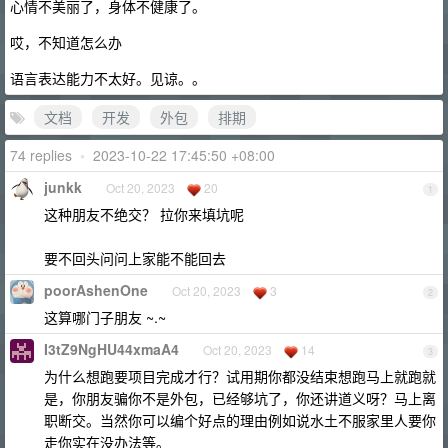
心情不美丽了，身体不健康了。
哎，不知道怎么办
语言表达能力不太好。见谅。。
文档
开发
外包
排期
74 replies
•
2023-10-22 17:45:50 +08:00
junkk
Oct 20, 2023
20
1
这种朋友不绝交？ 拉你来填坑呢
要不回头问问上家能不能回去
poorAshenOne
Oct 20, 2023
3
2
这算哪门子朋友 ~.~
I3tZ9NgHU44xmaA4
Oct 20, 2023
14
3
为什么想跑要项目完成才行？试用期你都没结束想跑马上就跑就
是，你朋友骗你不是外包，已经够坑了，你还讲道义呀？马上离
职断交。当然你可以编个好点的理由例如说水土不服家里人要你
走你实在没办法等。