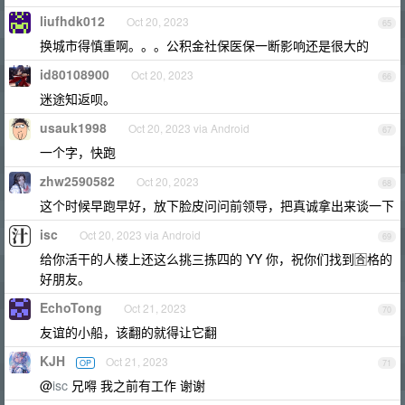
liufhdk012
Oct 20, 2023
65
换城市得慎重啊。。。公积金社保医保一断影响还是很大的
id80108900
Oct 20, 2023
66
迷途知返呗。
usauk1998
Oct 20, 2023 via Android
67
一个字，快跑
zhw2590582
Oct 20, 2023
68
这个时候早跑早好，放下脸皮问问前领导，把真诚拿出来谈一下
isc
Oct 20, 2023 via Android
69
给你活干的人楼上还这么挑三拣四的 YY 你，祝你们找到🈴格的
好朋友。
EchoTong
Oct 21, 2023
70
友谊的小船，该翻的就得让它翻
KJH
Oct 21, 2023
OP
71
@
isc
兄嘚 我之前有工作 谢谢