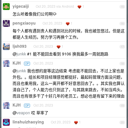
yigecaiji
Oct 20, 2023 via Android
1
15
怎么听着像我们公司啊🐶
pengxiaoyu
Oct 20, 2023
1
16
每个人都有遇到贵人和遇到坑比的时候，我也被忽悠过。但是这
都是人生经历。努力学习再换个工作。
ljsh093
Oct 20, 2023
1
17
@
junkk
#1 能不能回去看到 9106 换我最多一周就跑路
KJH
Oct 20, 2023
OP
18
@
junkk
我也想的是等这边结束 考虑能不能回去，不过上家也是
外包。。组长和项目经理感觉都挺好，最起码管理方面没问题，
而且也重用我，这么一离开都不好意思回去了。。其实我也算认
清自己了，个人能力也只到这了，与其跳来跳去，不如当鸡头。
而且也有很多干了十好几年的老员工，想必也是有留下来的理由
KJH
Oct 20, 2023
OP
19
@
veapon
哎 草率了
linshuizhaoying
Oct 20, 2023
1
20