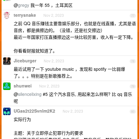
@
gregy
我一年 55 ，土耳其区
terrysnake
Nov 2, 2023
77
之前 QQ 音乐赚钱主要靠娱乐部分，也就是在线直播，尤其是语
音房，都是搞擦边的。（没错，还是社交擦边）
最近一年国家打压直播擦边这一块比较厉害，收入有一定下降。
你看看财报就知道了。
Jiceburger
Nov 2, 2023
78
最近试用了一下 youtube music ，发现和 spotify 一比弱爆
了。。。特别是在新歌推荐上。
shunwei
Nov 2, 2023
79
@
silencelixing
#5 这个汽水音乐, 用起来怎么样啊? 比 qq 音乐
呢
UGas2t22Svnlm2K2
Nov 2, 2023
80
实际行为
主题：关于立即停止犯罪行为的要求