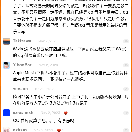
了了，卸载网易云的同时反馈的就是：听歌软件第一要素是歌曲
量，不能只靠情怀，走不远，现在已经是 qq 音乐年费会员，qq
音乐能干到第一是因为愿意砸钱买资源，很多用户只是听个歌，
只要体验不是太差哪里都一样，当然 qq 音乐是我用过最烂的音
乐 app
Takizawa
Nov 2, 2023
19
88vip 送的网易云放在店里登录放一下哥。然后我又花了 88 买
的 qq 付费音乐包平时自己听。
YihanBot
Nov 2, 2023
20
Apple Music 平时基本够用了，没有的歌也可以自己上传到资料
库来实现多端同步，我觉得这一点很好。
version
Nov 2, 2023
21
腾讯把各大中小音乐公司合并了.上市了呢...以前版权狗咬狗...现
在狗随便咬人了..你没办法..他们没有绳子
ezrealinxh
Nov 2, 2023
1
22
QQ 曲库就算了吧。。。有李志吗
nzbstn
Nov 2, 2023
1
23