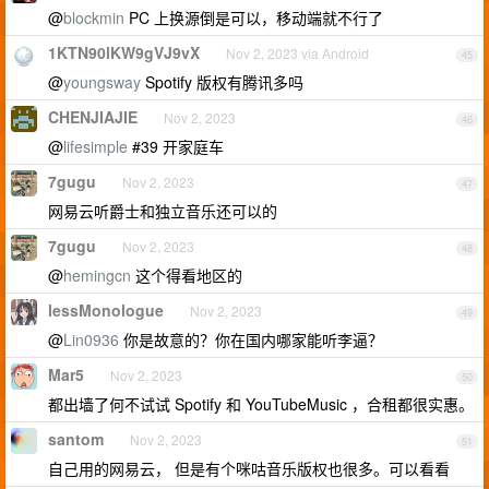
@
blockmin
PC 上换源倒是可以，移动端就不行了
1KTN90lKW9gVJ9vX
Nov 2, 2023 via Android
45
@
youngsway
Spotify 版权有腾讯多吗
CHENJIAJIE
Nov 2, 2023
46
@
lifesimple
#39 开家庭车
7gugu
Nov 2, 2023
47
网易云听爵士和独立音乐还可以的
7gugu
Nov 2, 2023
48
@
hemingcn
这个得看地区的
lessMonologue
Nov 2, 2023
49
@
Lin0936
你是故意的？你在国内哪家能听李逼？
Mar5
Nov 2, 2023
50
都出墙了何不试试 Spotify 和 YouTubeMusic ，合租都很实惠。
santom
Nov 2, 2023
51
自己用的网易云， 但是有个咪咕音乐版权也很多。可以看看