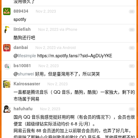
没用很久了
889434
Nov 2, 2023
88
spotify
littiefish
Nov 2, 2023 via iPhone
89
酷狗还行吧
danbai
Nov 2, 2023 via Android
90
@
lifesimple
https://m.spotify.fans//?sid=AgDUyYKE
bs10081
Nov 2, 2023
91
@
shunwei
好用，但是臺灣用不了，所以哭哭
Kairossaster
Nov 2, 2023
92
一直都是腾讯音乐（ QQ 音乐，酷狗，酷我）一家独大，剩下的
市场属于网易
hafuhafu
Nov 2, 2023
93
国内 QQ 音乐我感觉挺好用的啊（有会员的情况下），会员也很
便宜（超级绿钻实际活动均价 6-8 元/月）。
网易云我有 88 会员送的加上以前联合会员的，也弄了好几年，
但是除了那种小众原创歌手的歌比 QQ 音乐多，其他感觉都不如