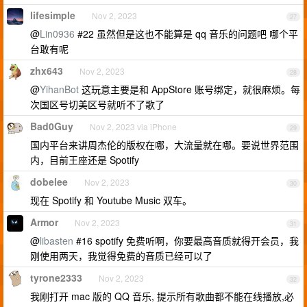
lifesimple
Nov 2, 2023
27
@
Lin0936
#22 虽然但是这也不能算是 qq 音乐的问题吧 哪个平
台敢有呢
zhx643
Nov 2, 2023
28
@
YihanBot
这玩意主要是和 AppStore 账号绑定，就很麻烦。每
次国区号切美区号就听不了歌了
Bad0Guy
Nov 2, 2023 via iPhone
29
国内平台来讲周杰伦的版权在哪，大流量就在哪。要说世界范围
内，目前王座还是 Spotify
dobelee
Nov 2, 2023
30
现在 Spotify 和 Youtube Music 双车。
Armor
Nov 2, 2023
31
@
libasten
#16 spotify 免费听啊，你要最高音质就得开会员，我
刚使用两天，我觉得免费的音质已经可以了
tyrone2333
Nov 2, 2023
32
我刚打开 mac 版的 QQ 音乐, 提示所有歌曲都不能在线播放,必