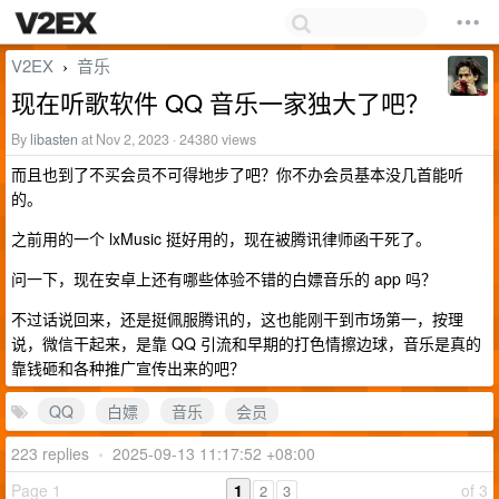
V2EX
音乐
›
现在听歌软件 QQ 音乐一家独大了吧？
By
libasten
at Nov 2, 2023 · 24380 views
而且也到了不买会员不可得地步了吧？你不办会员基本没几首能听
的。
之前用的一个 lxMusic 挺好用的，现在被腾讯律师函干死了。
问一下，现在安卓上还有哪些体验不错的白嫖音乐的 app 吗？
不过话说回来，还是挺佩服腾讯的，这也能刚干到市场第一，按理
说，微信干起来，是靠 QQ 引流和早期的打色情擦边球，音乐是真的
靠钱砸和各种推广宣传出来的吧？
QQ
白嫖
音乐
会员
223 replies
•
2025-09-13 11:17:52 +08:00
Page 1
1
of 3
2
3