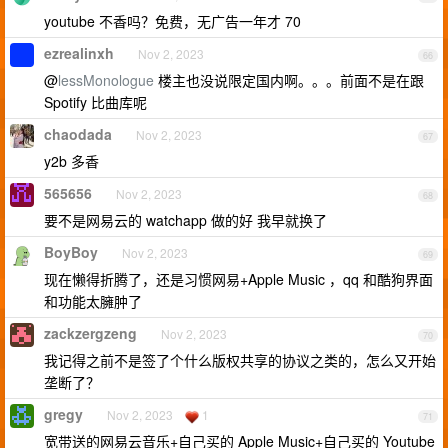
youtube 不香吗？免费，无广告一年才 70
ezrealinxh
Nov 2, 2023
66
@
lessMonologue
楼主也没说限定国内啊。。。前面不是在跟
Spotify 比曲库呢
chaodada
Nov 2, 2023
67
y2b 多香
565656
Nov 2, 2023
68
要不是网易云的 watchapp 做的好 我早就换了
BoyBoy
Nov 2, 2023
69
现在懒得折腾了，还是习惯网易+Apple Music ，qq 和酷狗界面
和功能太臃肿了
zackzergzeng
Nov 2, 2023
70
我记得之前不是签了个什么版权共享的协议之类的，怎么又开始
垄断了？
gregy
Nov 2, 2023
1
71
宽带送的网易云音乐+自己买的 Apple Music+自己买的 Youtube