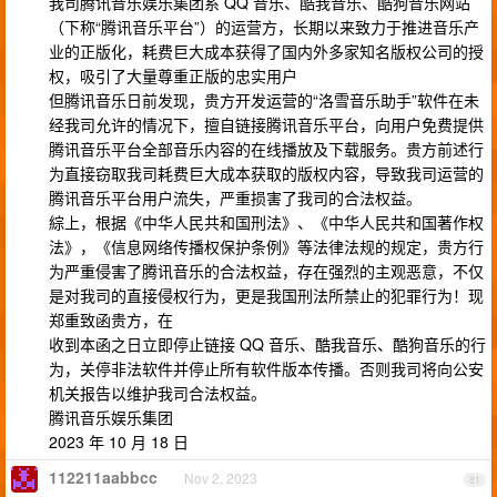
我司腾讯音乐娱乐集团系 QQ 音乐、酷我音乐、酷狗音乐网站
（下称“腾讯音乐平台”）的运营方，长期以来致力于推进音乐产
业的正版化，耗费巨大成本获得了国内外多家知名版权公司的授
权，吸引了大量尊重正版的忠实用户
但腾讯音乐日前发现，贵方开发运营的“洛雪音乐助手”软件在未
经我司允许的情况下，擅自链接腾讯音乐平台，向用户免费提供
腾讯音乐平台全部音乐内容的在线播放及下载服务。贵方前述行
为直接窃取我司耗费巨大成本获取的版权内容，导致我司运营的
腾讯音乐平台用户流失，严重损害了我司的合法权益。
綜上，根据《中华人民共和国刑法》、《中华人民共和国著作权
法》，《信息网络传播权保护条例》等法律法规的规定，贵方行
为严重侵害了腾讯音乐的合法权益，存在强烈的主观恶意，不仅
是对我司的直接侵权行为，更是我国刑法所禁止的犯罪行为！现
郑重致函贵方，在
收到本函之日立即停止链接 QQ 音乐、酷我音乐、酷狗音乐的行
为，关停非法软件并停止所有软件版本传播。否则我司将向公安
机关报告以维护我司合法权益。
腾讯音乐娱乐集团
2023 年 10 月 18 日
112211aabbcc
Nov 2, 2023
81