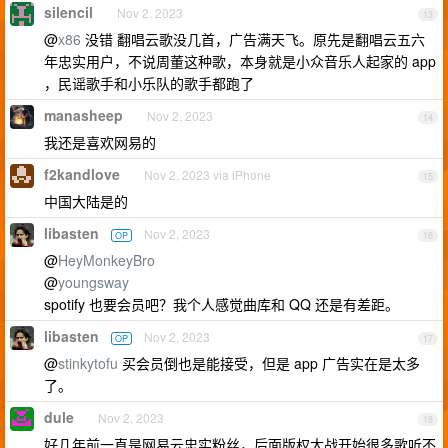
silencil
Nov 2, 2023
13
@
x86
没错 翻唱云歌没几首，广告满天飞。原先是翻唱云五六
年忠实用户，不说周董这种歌，本身就是小众音乐人起家的 app
，民谣歌手和小乐队的歌手都跑了
manasheep
Nov 2, 2023
14
我还是喜欢网易的
f2kandlove
Nov 2, 2023 via iPhone
15
中国大陆是的
libasten
Nov 2, 2023
OP
16
@
HeyMonkeyBro
@
youngsway
spotify 也要会员吧？我个人感觉曲库和 QQ 还是有差距。
libasten
Nov 2, 2023
OP
17
@
stinkytofu
买会员倒也是能接受，但是 app 广告实在是太多
了。
dule
Nov 2, 2023
18
好几年前一直是网易云忠实粉丝，后面版权大战开始很多歌听不