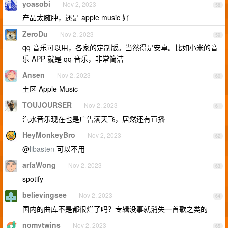
yoasobi
Nov 2, 2023
58
产品太臃肿，还是 apple music 好
ZeroDu
Nov 2, 2023
59
qq 音乐可以用，各家的定制版。当然得是安卓。比如小米的音
乐 APP 就是 qq 音乐，非常简洁
Ansen
Nov 2, 2023
60
土区 Apple Music
TOUJOURSER
Nov 2, 2023
61
汽水音乐现在也是广告满天飞，居然还有直播
HeyMonkeyBro
Nov 2, 2023
62
@
libasten
可以不用
arfaWong
Nov 2, 2023
63
spotify
believingsee
Nov 2, 2023
64
国内的曲库不是都很烂了吗？专辑没事就消失一首歌之类的
nomytwins
Nov 2, 2023
65