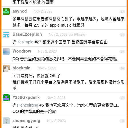
须下载后才能听,咋回事
asyncd
Nov 2, 2023
33
多年网易云使用者被网易恶心到了，歌越来越少，垃圾内容越来
越多。每月 2.5 ￥的 apple music 就很好
BaseException
Nov 2, 2023 via iPhone
34
@
lifesimple
#27 都来这个回复了 当然国外平台更自由
Woodrow
Nov 2, 2023
35
QQ 音乐靠的是买的版权多吧，不像网易云似的不舍得花钱。
blockmin
Nov 2, 2023
36
lx 并没有死，换源就 OK 了
我在折腾了好几个平台之后选择不听歌了，后来发现也没什么影
响
Y25tIGxpdmlk
Nov 2, 2023
37
@
silencelixing
#5 我也喜欢用这个，汽水推荐的更合我胃口。
QQ 的推荐真的是一坨屎
zhumengyang
Nov 2, 2023
38