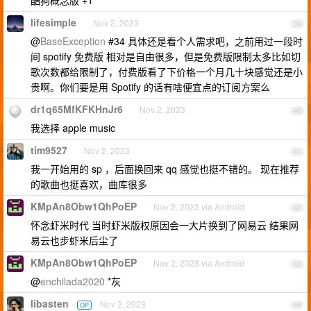
酷狗概念版 +1
lifesimple
Nov 2, 2023
39
@
BaseException
#34 具体还是看个人需求吧，之前用过一段时
间 spotify 免费版 相对是自由很多，但是免费版限制太多比如切
歌次数都给限制了，付费版看了下价格一个月几十块感觉还是小
贵啊。你们要是用 Spotify 的话有啥便宜点的订阅方案么
dr1q65MfKFKHnJr6
Nov 2, 2023
40
我选择 apple music
tim9527
Nov 2, 2023
41
我一开始用的 sp ，后面换回来 qq 感觉也挺不错的。 现在推荐
的歌曲也挺喜欢，曲库很多
KMpAn8Obw1QhPoEP
Nov 2, 2023 via Android
42
怀念虾米时代 当时虾米版权原因会一大片换到了网易云 结果网
易云也步虾米后尘了
KMpAn8Obw1QhPoEP
Nov 2, 2023 via Android
43
@
enchilada2020
*灰
libasten
Nov 2, 2023
OP
44