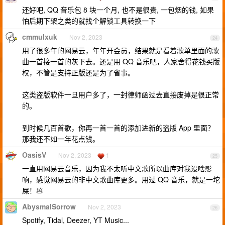
还好吧, QQ 音乐包 8 块一个月, 也不是很贵, 一包烟的钱, 如果
怕后期下架之类的就找个解锁工具转换一下
cmmulxuk
Nov 2, 2023
24
用了很多年的网易云，年年开会员，结果就是看着歌单里面的歌
曲一首接一首的灰下去。还是用 QQ 音乐吧，人家舍得花钱买版
权，不管是支持正版还是为了省事。
这类盗版软件一旦用户多了，一封律师函过去直接废掉是很正常
的。
到时候几百首歌，你再一首一首的添加进新的盗版 App 里面？
那我还不如一年花点钱。
OasisV
Nov 2, 2023
1
25
一直用网易云音乐，因为我不太听中文歌所以曲库对我没啥影
响，感觉网易云的非中文歌曲库更多。用过 QQ 音乐，就是一坨
屎！💩
AbysmalSorrow
Nov 2, 2023
26
Spotify, Tidal, Deezer, YT Music...