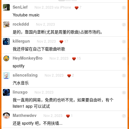
SenLief
Nov 2, 2023 via iPhone
7
1
Youtube music
rockddd
Nov 2, 2023
2
是的，靠国内垄断(尤其是周董的歌曲)占据市场的。
killergun
Nov 2, 2023
17
3
我还停留在自己下载歌曲听歌
HeyMonkeyBro
Nov 2, 2023
15
4
spotify
silencelixing
Nov 2, 2023
2
5
汽水音乐
linuxgo
Nov 2, 2023
6
我一直用的网易，免费的也听不完，如果要自由听，有个
listen1 app 可以试试
Matthewdev
Nov 2, 2023
1
7
还是 spotify 吧，不用扶墙...