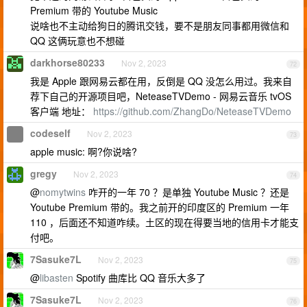
Premium 带的 Youtube Music
说啥也不主动给狗日的腾讯交钱，要不是朋友同事都用微信和
QQ 这俩玩意也不想碰
darkhorse80233
Nov 2, 2023
72
我是 Apple 跟网易云都在用，反倒是 QQ 没怎么用过。我来自
荐下自己的开源项目吧，NeteaseTVDemo - 网易云音乐 tvOS
客户端 地址：
https://github.com/ZhangDo/NeteaseTVDemo
codeself
Nov 2, 2023
73
apple music: 啊?你说啥?
gregy
Nov 2, 2023
74
@
nomytwins
咋开的一年 70 ？是单独 Youtube Music ？还是
Youtube Premium 带的。我之前开的印度区的 Premium 一年
110 ，后面还不知道咋续。土区的现在得要当地的信用卡才能支
付吧。
7Sasuke7L
Nov 2, 2023
75
@
libasten
Spotify 曲库比 QQ 音乐大多了
7Sasuke7L
Nov 2, 2023
76