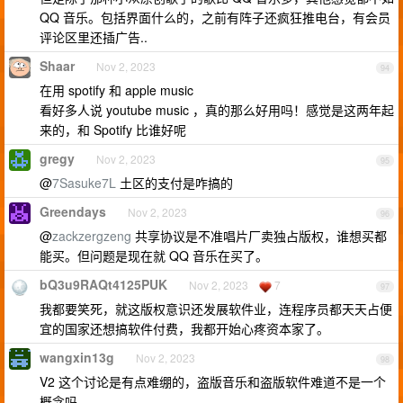
QQ 音乐。包括界面什么的，之前有阵子还疯狂推电台，有会员
评论区里还插广告..
Shaar
Nov 2, 2023
94
在用 spotify 和 apple music
看好多人说 youtube music ，真的那么好用吗！感觉是这两年起
来的，和 Spotify 比谁好呢
gregy
Nov 2, 2023
95
@
7Sasuke7L
土区的支付是咋搞的
Greendays
Nov 2, 2023
96
@
zackzergzeng
共享协议是不准唱片厂卖独占版权，谁想买都
能买。但问题是现在就 QQ 音乐在买了。
bQ3u9RAQt4125PUK
Nov 2, 2023
7
97
我都要笑死，就这版权意识还发展软件业，连程序员都天天占便
宜的国家还想搞软件付费，我都开始心疼资本家了。
wangxin13g
Nov 2, 2023
98
V2 这个讨论是有点难绷的，盗版音乐和盗版软件难道不是一个
概念吗。