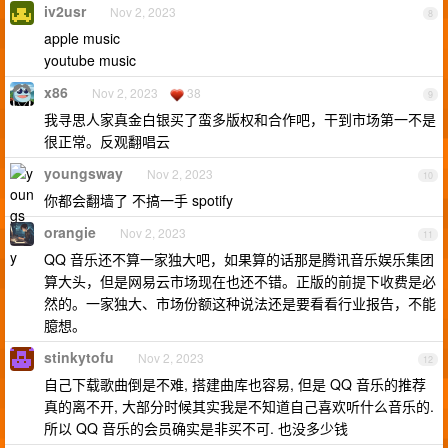
iv2usr
Nov 2, 2023
8
apple music
youtube music
x86
Nov 2, 2023
38
9
我寻思人家真金白银买了蛮多版权和合作吧，干到市场第一不是
很正常。反观翻唱云
youngsway
Nov 2, 2023
10
你都会翻墙了 不搞一手 spotify
orangie
Nov 2, 2023
11
QQ 音乐还不算一家独大吧，如果算的话那是腾讯音乐娱乐集团
算大头，但是网易云市场现在也还不错。正版的前提下收费是必
然的。一家独大、市场份额这种说法还是要看看行业报告，不能
臆想。
stinkytofu
Nov 2, 2023
12
自己下载歌曲倒是不难, 搭建曲库也容易, 但是 QQ 音乐的推荐
真的离不开, 大部分时候其实我是不知道自己喜欢听什么音乐的.
所以 QQ 音乐的会员确实是非买不可. 也没多少钱