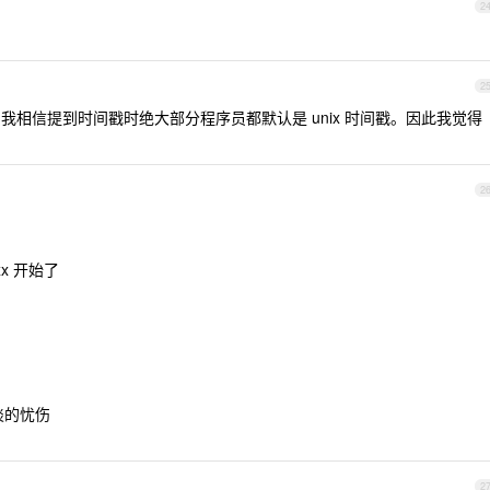
2
2
，我相信提到时间戳时绝大部分程序员都默认是 unix 时间戳。因此我觉得
2
x 开始了
淡淡的忧伤
2