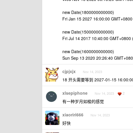
new Date(1800000000000)
Fri Jan 15 2027 16:00:00 GMT+
new Date(1500000000000)
Fri Jul 14 2017 10:40:00 GMT+0
new Date(1600000000000)
Sun Sep 13 2020 20:26:40 GMT+
cjpjxjx
Nov 14, 2023
18 开头需要等到 2027-01-15 16:00:0
xlsepiphone
2
Nov 14, 2023
有一种岁月如梭的感觉
xiaoriri666
Nov 14, 2023
好快