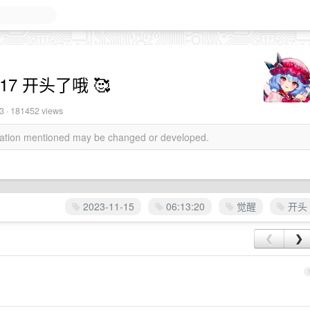
7 开头了哦 🥰
3
· 181452 views
rmation mentioned may be changed or developed.
2023-11-15
06:13:20
觉醒
开头
❮
❯