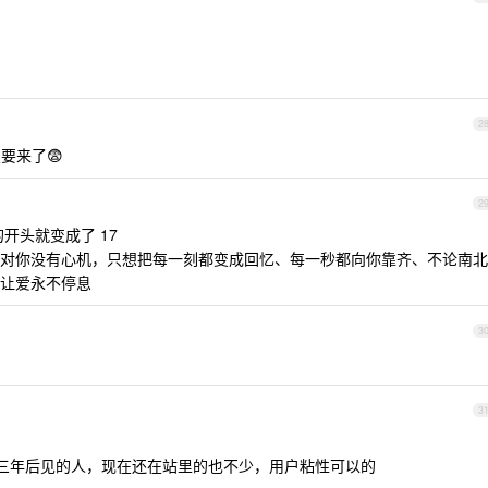
2
要来了😨
2
 的开头就变成了 17
对你没有心机，只想把每一刻都变成回忆、每一秒都向你靠齐、不论南北
让爱永不停息
3
3
三年后见的人，现在还在站里的也不少，用户粘性可以的