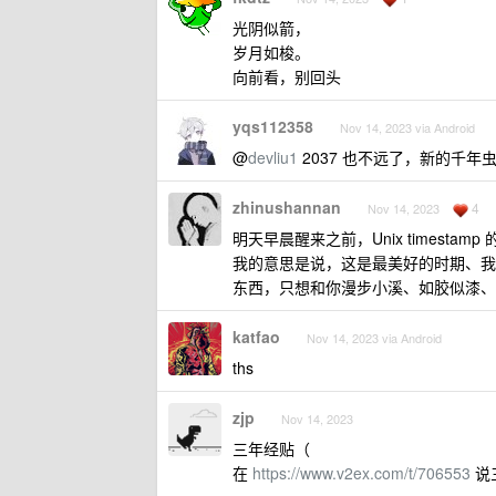
光阴似箭，
岁月如梭。
向前看，别回头
yqs112358
Nov 14, 2023 via Android
@
devliu1
2037 也不远了，新的千年虫
zhinushannan
4
Nov 14, 2023
明天早晨醒来之前，Unix timestamp
我的意思是说，这是最美好的时期、我
东西，只想和你漫步小溪、如胶似漆、
katfao
Nov 14, 2023 via Android
ths
zjp
Nov 14, 2023
三年经贴（
在
https://www.v2ex.com/t/706553
说