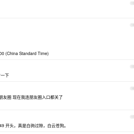
1
1
0 (China Standard Time)
1
古一下
1
条朋友圈 现在我连朋友圈入口都关了
1
49 开头，真是白驹过隙，白云苍狗。