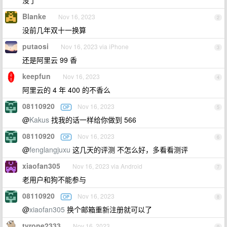
没了
Blanke
Nov 16, 2023
2
没前几年双十一换算
putaosi
Nov 16, 2023 via iPhone
3
还是阿里云 99 香
keepfun
Nov 16, 2023
4
阿里云的 4 年 400 的不香么
08110920
Nov 16, 2023
OP
5
@
Kakus
找我的话一样给你做到 566
08110920
Nov 16, 2023
OP
6
@
fenglangjuxu
这几天的评测 不怎么好，多看看测评
xiaofan305
Nov 16, 2023 via Android
7
老用户和狗不能参与
08110920
Nov 16, 2023
OP
8
@
xiaofan305
换个邮箱重新注册就可以了
tyrone2333
Nov 16, 2023
9