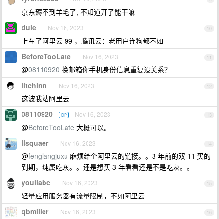
京东薅不到羊毛了, 不知道开了能干嘛
dule
Nov 16, 2023
10
上车了阿里云 99 ，腾讯云：老用户连狗都不如
BeforeTooLate
Nov 16, 2023
11
@
08110920
换邮箱你手机身份信息重复没关系？
litchinn
Nov 16, 2023
12
这波我站阿里云
08110920
Nov 16, 2023
OP
13
@
BeforeTooLate
大概可以。
llsquaer
Nov 16, 2023
14
@
fenglangjuxu
麻烦给个阿里云的链接。。3 年前的双 11 买的
到期，纯属吃灰。。还是想买 3 年看看还是不是吃灰。。
youliabc
Nov 16, 2023
15
轻量应用服务器有流量限制，不如阿里云
qbmiller
Nov 16, 2023
16