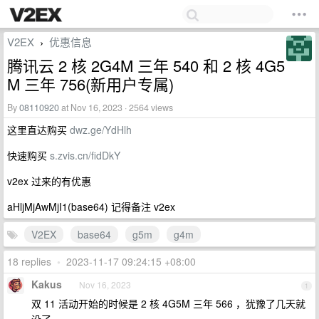
V2EX
优惠信息
›
腾讯云 2 核 2G4M 三年 540 和 2 核 4G5
M 三年 756(新用户专属)
By
08110920
at Nov 16, 2023 · 2564 views
这里直达购买
dwz.ge/YdHlh
快速购买
s.zvis.cn/fidDkY
v2ex 过来的有优惠
aHljMjAwMjI1(base64) 记得备注 v2ex
V2EX
base64
g5m
g4m
18 replies
•
2023-11-17 09:24:15 +08:00
Kakus
Nov 16, 2023
1
双 11 活动开始的时候是 2 核 4G5M 三年 566 ，犹豫了几天就