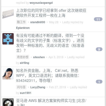
replied by
woyouxiaopangzi
上次职位的同学已经拿到 offer 这次继续招
聘软件开发工程师一枚在上海
11
酷工作
•
standin000
•
May 28
• Lastly replied by
Eplankton
有没有可能通过不断的翻译，得到一个没
有歧义的文字的子集（标准文字），进而
发明一种标准的、无歧义的语言（标准语
9
言）？
奇思妙想
•
siteshen
•
Apr 3, 2019
• Lastly replied
by
airfling
知名外资金融，上海， C#/.net，熟悉
WPF，英文口语流利；请联系我微信：
934342311，等你哦！
1
问与答
•
LucyZhang
•
Feb 27, 2019
• Lastly replied
by
sun1991
亚马逊 AWS 解决方案架构师实习生 [北京/
上海]