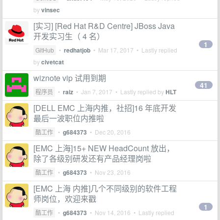
by
vinsec
[实习] [Red Hat R&D Centre] JBoss Java
开发实习生（ 4 名）
1
GitHub
•
redhatjob
•
Mar 17, 2017
• Lastly replied
by
civetcat
wiznote vip 试用到期
41
程序员
•
raiz
•
Jan 7, 2017
• Lastly replied by
HLT
[DELL EMC 上海内推，社招]16 年底开发
最后一波职位内推啦
酷工作
•
g684373
•
Dec 20, 2016
[EMC 上海]15+ NEW HeadCount 放出，
除了各级别研发还有产品经理岗啦
酷工作
•
g684373
•
Nov 23, 2016
[EMC 上海 内推]几个不同级别的软件工程
师岗位，欢迎来戳
1
酷工作
•
g684373
•
Nov 14, 2016
• Lastly replied