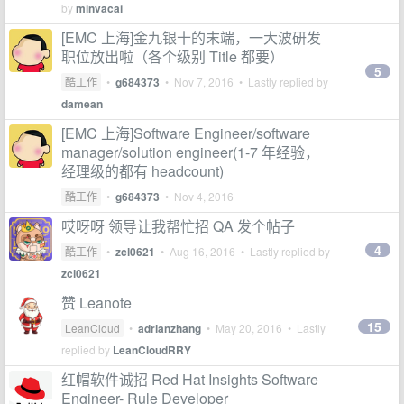
by
minvacai
[EMC 上海]金九银十的末端，一大波研发
职位放出啦（各个级别 Title 都要）
5
酷工作
•
g684373
•
Nov 7, 2016
• Lastly replied by
damean
[EMC 上海]Software Engineer/software
manager/solution engineer(1-7 年经验，
经理级的都有 headcount)
酷工作
•
g684373
•
Nov 4, 2016
哎呀呀 领导让我帮忙招 QA 发个帖子
4
酷工作
•
zcl0621
•
Aug 16, 2016
• Lastly replied by
zcl0621
赞 Leanote
15
LeanCloud
•
adrianzhang
•
May 20, 2016
• Lastly
replied by
LeanCloudRRY
红帽软件诚招 Red Hat Insights Software
Engineer- Rule Developer