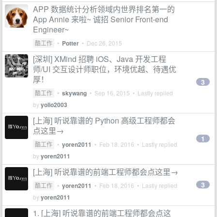
APP 数据统计分析领域内世界排名第一的
App Annie 来啦~ 诚招 Senior Front-end
Engineer~
酷工作
•
Potter
•
Dec 26, 2015
[深圳] XMind 招聘 iOS、Java 开发工程
师/UI 交互设计师职位，环境优越、待遇优
厚！
3
酷工作
•
skywang
•
Sep 16, 2015
• Lastly replied
by
yolio2003
[上海] 听说靠谱的 Python 高级工程师都会
点这里→
1
酷工作
•
yoren2011
•
Feb 18, 2016
• Lastly replied
by
yoren2011
[上海] 听说靠谱的前端工程师都会点这里→
3
酷工作
•
yoren2011
•
Feb 18, 2016
• Lastly replied
by
yoren2011
1. [上海] 听说靠谱的前端工程师都会点这