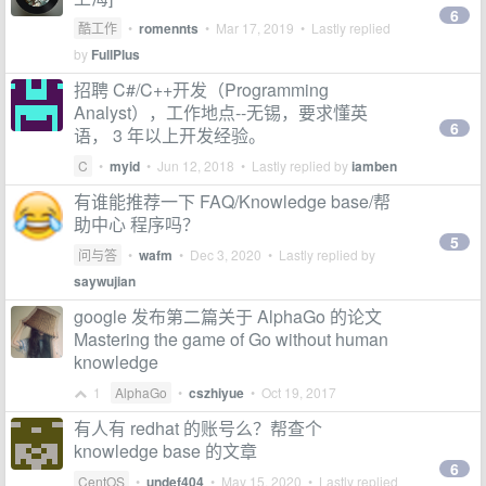
6
酷工作
•
romennts
•
Mar 17, 2019
• Lastly replied
by
FullPlus
招聘 C#/C++开发（Programming
Analyst），工作地点--无锡，要求懂英
6
语， 3 年以上开发经验。
C
•
myid
•
Jun 12, 2018
• Lastly replied by
iamben
有谁能推荐一下 FAQ/Knowledge base/帮
助中心 程序吗？
5
问与答
•
wafm
•
Dec 3, 2020
• Lastly replied by
saywujian
google 发布第二篇关于 AlphaGo 的论文
Mastering the game of Go without human
knowledge
1
AlphaGo
•
cszhiyue
•
Oct 19, 2017
有人有 redhat 的账号么？帮查个
knowledge base 的文章
6
CentOS
•
undef404
•
May 15, 2020
• Lastly replied