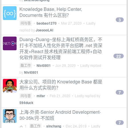
Knowledge Base, Help Center,
Documents 有什么区别？
3
问与答
•
baobao1270
•
Mar 27, 2020
• Lastly
replied by
JoeoooLAI
Duang~Duang~坐标上海虹桥商务区，不
打卡不加班人性化外资平台招聘 .net 资深
开发+React 技术栈资深前端工程师+自动
22
化软件测试开发经理
酷工作
•
Nivi0801
•
Jun 29, 2020
• Lastly replied
by
Nivi0801
大家公司、项目的 Knowledge Base 都是
用什么方式实现的？
7
问与答
•
mifar
•
Feb 21, 2020
• Lastly replied by
594duck
上海-外资-Senior Android Development-
30-35k/月-不加班
7
1
酷工作
•
sinchang
•
Dec 24, 2019
• Lastly