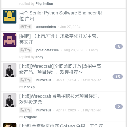
replied by
PilgrimSun
两个 Senior Python Software Engineer 职
位 广州
酷工作
•
assassinleo
•
Jan 27, 2024
[招聘] （上市/广州）求数字化开发主管，
英文好
8
酷工作
•
potatoMa1106
•
Aug 28, 2023
• Lastly
replied by
snoy
[上海][Wiredcraft][全职兼职开放]热招中高
级产品、项目经理，欢迎推荐～
15
酷工作
•
hunvreus
•
Jan 15, 2024
• Lastly replied
by
leoexp
[上海]Wiredcraft 最新招聘技术项目经理，
欢迎投递👏
2
酷工作
•
hunvreus
•
Apr 17, 2023
• Lastly replied
by
zjwgank
[上海] 美资跨境电商 Golang 急招，工作氛