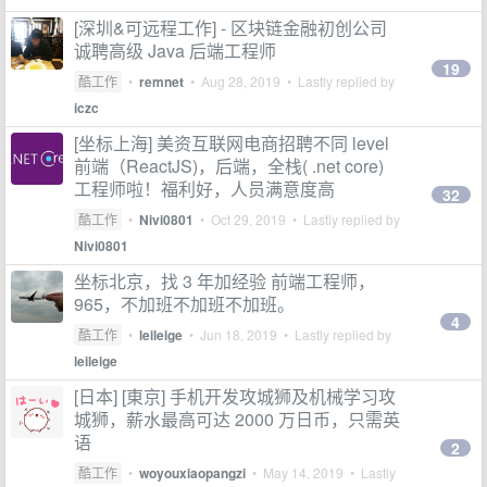
[深圳&可远程工作] - 区块链金融初创公司
诚聘高级 Java 后端工程师
19
酷工作
•
remnet
•
Aug 28, 2019
• Lastly replied by
iczc
[坐标上海] 美资互联网电商招聘不同 level
前端（ReactJS)，后端，全栈( .net core)
工程师啦！福利好，人员满意度高
32
酷工作
•
Nivi0801
•
Oct 29, 2019
• Lastly replied by
Nivi0801
坐标北京，找 3 年加经验 前端工程师，
965，不加班不加班不加班。
4
酷工作
•
leileige
•
Jun 18, 2019
• Lastly replied by
leileige
[日本] [東京] 手机开发攻城狮及机械学习攻
城狮，薪水最高可达 2000 万日币，只需英
语
2
酷工作
•
woyouxiaopangzi
•
May 14, 2019
• Lastly