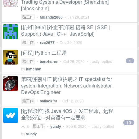
Trading Systems Developer [Shenzhen]
[block chain]
酷工作
•
Miranda2086
•
Jan 20, 2021
[杭州] [965] [外企不加班] 招聘 SE | SSE |
Support ( Java | C++ | JavaScript)
酷工作
•
xzc2677
•
Dec 30, 2020
[远程] Python 工程师
1
酷工作
•
benzheren
•
Oct 28, 2020
• Lastly replied
by
kimchan
第四期德国 IT 岗位招聘之 IT specialist for
system integration, Network administrator,
DevOps Engineer
酷工作
•
ballackfra
•
Oct 12, 2020
[远程职位] 找 Java /IOS 开发工程师，远程
全职岗位---对英语有一定要求
13
3
酷工作
•
yundy
•
Sep 8, 2020
• Lastly replied
by
yundy