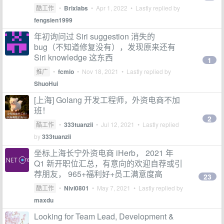
酷工作
•
Brixlabs
•
Apr 1, 2022
• Lastly replied by
fengsien1999
年初询问过 Siri suggestion 消失的
bug（不知道修复没有），发现原来还有
Siri knowledge 这东西
1
推广
•
fcmio
•
Nov 18, 2021
• Lastly replied by
ShuoHui
[上海] Golang 开发工程师，外资电商不加
班！
2
酷工作
•
333tuanzii
•
Jul 12, 2021
• Lastly replied
by
333tuanzii
坐标上海长宁外资电商 iHerb， 2021 年
Q1 新开职位汇总，有意向的欢迎自荐或引
荐朋友， 965+福利好+员工满意度高
23
酷工作
•
Nivi0801
•
May 7, 2021
• Lastly replied by
maxdu
Looking for Team Lead, Development &