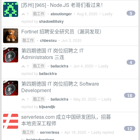
[苏州] [965] - Node.JS 老哥们看过来！
5
1
酷工作
•
aboutlonger
•
Aug 6, 2020
• Lastly
replied by
shadow88sky
Fortinet 招聘安全研究员（漏洞发现）
酷工作
•
chbestxu
•
Jun 3, 2020
第四期德国 IT 岗位招聘之 IT
Administrators 三连
4
1
酷工作
•
ballackfra
•
Jun 4, 2020
• Lastly
replied by
ballackfra
第四期德国 IT 岗位招聘之 Software
Development
18
1
酷工作
•
ballackfra
•
May 20, 2020
• Lastly
replied by
kljsandjb
serverless.com 成立中国研发团队，招募
本地资深工程师
12
酷工作
•
serverless
•
Apr 16, 2020
• Lastly replied
by
beizhedenglong