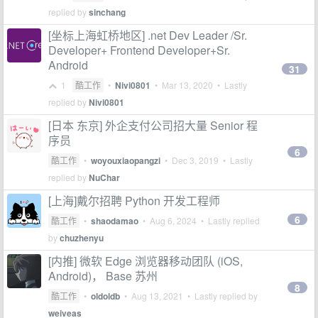
replied by
sinchang
[坐标上海虹桥地区] .net Dev Leader /Sr.
Developer+ Frontend Developer+Sr.
Android
31
1
酷工作
•
Nivi0801
•
Mar 13, 2020
• Lastly
replied by
Nivi0801
[日本 东京] 外企支付公司招大量 Senior 程
序员
6
酷工作
•
woyouxiaopangzi
•
Dec 3, 2019
• Lastly
replied by
NuChar
[上海]戴尔招聘 Python 开发工程师
6
酷工作
•
shaodamao
•
Aug 6, 2024
• Lastly replied
by
chuzhenyu
[内推] 微软 Edge 浏览器移动团队 (iOS,
Android)， Base 苏州
8
酷工作
•
oldoldb
•
Aug 13, 2021
• Lastly replied by
weiveas