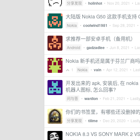
分享发现
•
holinhot
•
Nov 20, 2021
• Las
大陆版 Nokia G50 这款手机支持 Goo
Nokia
•
coolwind1981
•
Sep 28, 2021
• 
求推荐一部安卓手机（备用机）
Android
•
gadzadlee
•
Jun 8, 2021
• Las
Nokia 新手机还是属于芬兰厂商吗
1
Nokia
•
vain
•
Apr 12, 2021
• Last
开发出来的 apk, 安装后, 在 noki
机器人图标, 怎么回事?
问与答
•
wanlion
•
Feb 21, 2021
• Lastly
你们的书签里，有哪些还没删掉
分享发现
•
tiiime
•
Dec 20, 2020
• Lastly
NOKIA 8.3 VS SONY MARK 