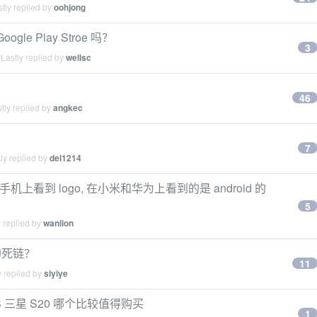
tly replied by
oohjong
gle Play Stroe 吗？
3
Lastly replied by
wellsc
46
tly replied by
angkec
7
ly replied by
del1214
a 手机上看到 logo, 在小米和华为上看到的是 android 的
5
 replied by
wanlion
的死链？
11
 replied by
siyiye
2 VS 三星 S20 哪个比较值得购买
1