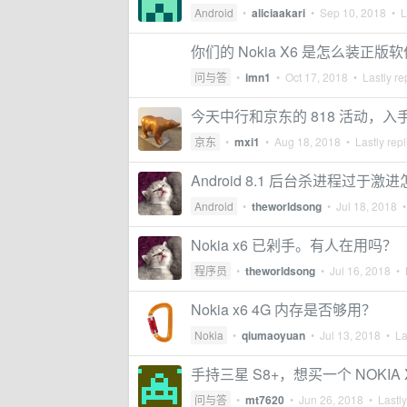
Android
•
aliciaakari
•
Sep 10, 2018
• La
你们的 Nokia X6 是怎么装正版
问与答
•
imn1
•
Oct 17, 2018
• Lastly re
今天中行和京东的 818 活动，入手一
京东
•
mxi1
•
Aug 18, 2018
• Lastly rep
Android 8.1 后台杀进程过于激进
Android
•
theworldsong
•
Jul 18, 2018
•
Nokia x6 已剁手。有人在用吗？
程序员
•
theworldsong
•
Jul 16, 2018
• L
Nokia x6 4G 内存是否够用？
Nokia
•
qiumaoyuan
•
Jul 13, 2018
• Las
手持三星 S8+，想买一个 NOKIA
问与答
•
mt7620
•
Jun 26, 2018
• Lastly