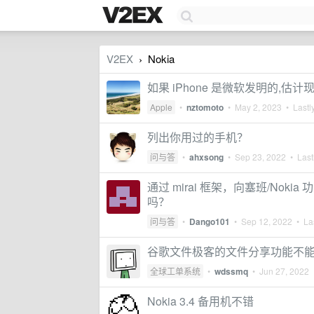
V2EX
Nokia
›
如果 iPhone 是微软发明的,估计
Apple
•
nztomoto
•
May 2, 2023
• Lastly
列出你用过的手机？
问与答
•
ahxsong
•
Sep 23, 2022
• Lastl
通过 mirai 框架，向塞班/Nokia
吗？
问与答
•
Dango101
•
Sep 12, 2022
• Las
谷歌文件极客的文件分享功能不
全球工单系统
•
wdssmq
•
Jun 27, 2022
Nokia 3.4 备用机不错