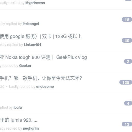
astly replied by
Myprincess
18
tly replied by
littleangel
google 服务）| 双卡 | 128G 或以上
40
stly replied by
Linken404
ia tough 800 评测｜ GeekPlux vlog
2
y replied by
Geeker
得这款手机？哪一款手机，让你至今无法忘怀？
135
020
• Lastly replied by
endosome
4
eplied by
ibufu
umia 920.....
13
tly replied by
neqhqrim