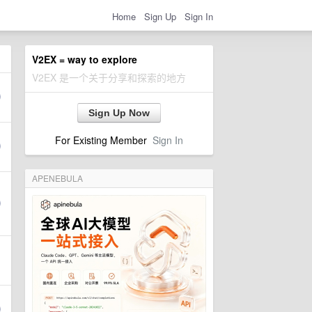
Home
Sign Up
Sign In
V2EX = way to explore
V2EX 是一个关于分享和探索的地方
Sign Up Now
For Existing Member
Sign In
APENEBULA