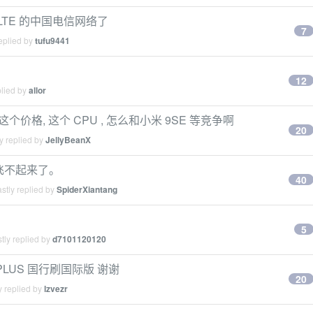
VoLTE 的中国电信网络了
7
eplied by
tufu9441
12
plied by
allor
是这个价格, 这个 CPU , 怎么和小米 9SE 等竞争啊
20
y replied by
JellyBeanX
飞机飞不起来了。
40
stly replied by
SpiderXiantang
5
tly replied by
d7101120120
PLUS 国行刷国际版 谢谢
20
y replied by
lzvezr