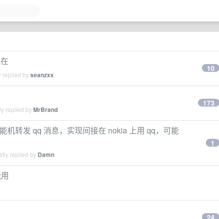
现在
10
 replied by
seanzxx
173
y replied by
MrBrand
 功能机转发 qq 消息，实现间接在 nokia 上用 qq，可能
1
tly replied by
Damn
能用
24