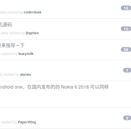
16
stly replied by
coderdusk
手机源码
10
astly replied by
jingniao
否进来指导一下
36
y replied by
busymilk
7
ly replied by
abcwu
h Android one，在国内发布的的 Nokia 6 2018 可以同样
？
3
 replied by
PaperWing