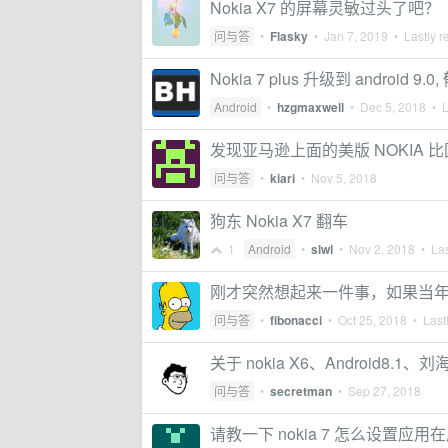
Nokia X7 的屏幕灵敏过头了吧？
问与答
•
Flasky
•
Jan 7, 2019
• Lastly r
Nokia 7 plus 升级到 android 9.
Android
•
hzgmaxwell
•
Dec 5, 2018
• L
发现亚马逊上面的美版 NOKIA 
问与答
•
kiari
•
Nov 5, 2018
狗东 Nokia X7 翻车
1
Android
•
slwl
•
Nov 2, 2018
• Las
刚才突然想起来一件事，如果当年 no
问与答
•
fibonacci
•
Oct 25, 2018
• Lastl
关于 nokia X6、Android8
问与答
•
secretman
•
Sep 27, 2018
请教一下 nokia 7 怎么设置应