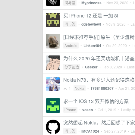
问与答
•
Myprincess
•
Nov 23, 2020
• L
买 iPhone 12 还是 一加 8t
问与答
•
ddefewfewf
•
Nov 9, 2020
• Las
[日经求推荐手机] 原生（至少流畅使用 
Android
•
Linken404
•
Oct 20, 2020
• La
为什么 2020 年还买功能机｜诺基亚 Nok
分享创造
•
Geeker
•
Feb 8, 2020
• Lastl
Nokia N78，有多少人还记
1
Nokia
•
17681880207
•
Apr 21, 2
求一个 IOS 13 双开微信的方案
iPhone
•
voscn
•
Oct 1, 2019
• Lastly r
突然想起 Nokia，然后回想了下家里的 l
问与答
•
IMCA1024
•
Sep 27, 2019
• Las