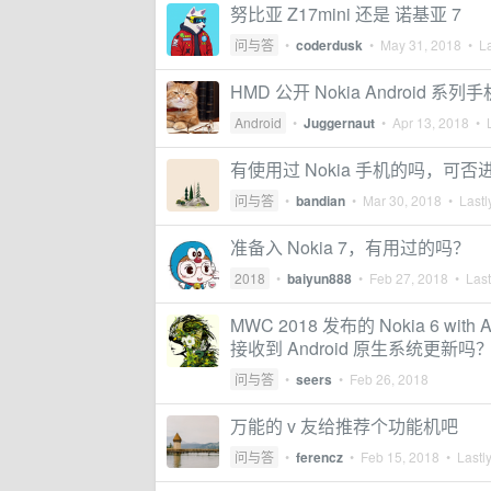
努比亚 Z17mini 还是 诺基亚 7
问与答
•
coderdusk
•
May 31, 2018
• La
HMD 公开 Nokia Android 系列
Android
•
Juggernaut
•
Apr 13, 2018
• L
有使用过 Nokia 手机的吗，可
问与答
•
bandian
•
Mar 30, 2018
• Lastl
准备入 Nokia 7，有用过的吗？
2018
•
baiyun888
•
Feb 27, 2018
• Last
MWC 2018 发布的 Nokia 6 wit
接收到 Android 原生系统更新吗
问与答
•
seers
•
Feb 26, 2018
万能的 v 友给推荐个功能机吧
问与答
•
ferencz
•
Feb 15, 2018
• Lastly