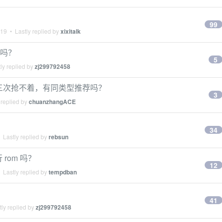
99
019
• Lastly replied by
xixitalk
的吗？
5
ly replied by
zj299792458
，抢了三次抢不着，有同类型推荐吗？
3
 replied by
chuanzhangACE
34
 Lastly replied by
rebsun
 rom 吗？
12
 Lastly replied by
tempdban
41
ly replied by
zj299792458