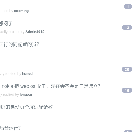
1
eplied by
ccoming
0, 郁闷了
13
astly replied by
Admin8012
比国行的同配置的贵?
30
tly replied by
hongch
kia 把 web os 收了，现在会不会是三足鼎立？
16
y replied by
longear
.1、刘海屏的启动页全屏适配请教
用在后台运行？