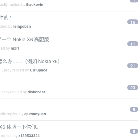
1
stly replied by
ihackevin
软件的？
16
plied by
tempdban
个 Nokia X6 高配版
11
lied by
mxi1
怎么办……（例如 Nokia x6）
21
 Lastly replied by
CtrlSpace
23
astly replied by
dishonest
5
tly replied by
qiumaoyuan
 X6 体验一下信仰。
8
 replied by
z139533324