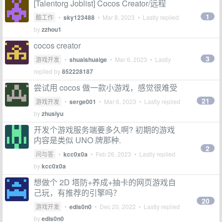
[Talentorg Joblist] Cocos Creator/远程
1
酷工作
•
sky123488
•
Mar 8, 2023
• Lastly replied
by
zzhou1
cocos creator
3
游戏开发
•
shuaishuaige
•
Mar 6, 2023
• Lastly
replied by
852228187
尝试用 cocos 做一款小游戏，感觉很难受
21
游戏开发
•
serge001
•
Mar 6, 2023
• Lastly replied
by
zhusiyu
开发个游戏服务端要多久啊? 初期的游戏
内容是类似 UNO 牌那种.
2
问与答
•
kcc0x0a
•
Feb 26, 2023
• Lastly replied
by
kcc0x0a
想做个 2D 塔防+养成+抽卡的网页游戏自
己玩，有推荐的引擎吗？
20
游戏开发
•
edis0n0
•
Dec 20, 2022
• Lastly replied
by
edis0n0