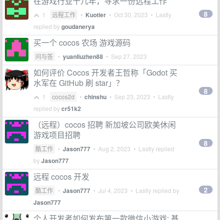
在游戏行业十几年，寻求一份远程工作
8
1
远程工作
•
Kuotier
•
Oct 30, 2023
• Lastly
replied by
goudanerya
买一个 cocos 农场 游戏源码
问与答
•
yuanliuzhen88
•
Sep 27, 2023
如何评价 Cocos 开发者王哲称「Godot 买
水军在 GitHub 刷 star」？
8
1
cocos2d
•
chinshu
•
Sep 23, 2023
• Lastly
replied by
cr51k2
（远程）cocos 招聘 新加坡公司欧美休闲
游戏项目招聘
8
酷工作
•
Jason777
•
Aug 2, 2023
• Lastly replied
by
Jason777
远程 cocos 开发
2
酷工作
•
Jason777
•
Jul 4, 2023
• Lastly replied by
Jason777
个人开发者如何发布第一款微信小游戏: 基