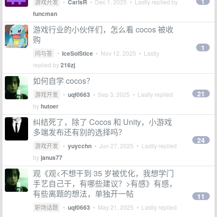
1
游戏开发
•
CarlsR
•
Dec 1, 2025
• Lastly replied by
funcman
游戏行业的小伙伴们，怎么看 cocos 被收
购
1
问与答
•
IceSolStice
•
Nov 12, 2025
• Lastly
replied by
216zj
如何自学 cocos？
21
游戏开发
•
uqf0663
•
Sep 3, 2025
• Lastly replied
by
hutoer
纠结死了，除了 Cocos 和 Unity，小游戏
多端发布还有别的选择吗？
24
游戏开发
•
yuycchn
•
Jun 27, 2025
• Lastly replied
by
janus77
观《观<不想干到 35 岁被优化，我想学门
手艺自己干，有哪些建议？>有感》有感，
有些离题的想法，单独开一帖
11
职场话题
•
uqf0663
•
May 21, 2025
• Lastly replied