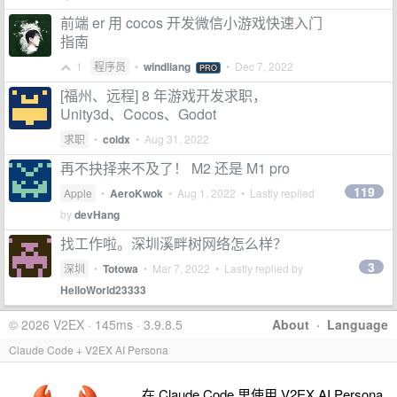
前端 er 用 cocos 开发微信小游戏快速入门
指南
1
程序员
•
windliang
•
Dec 7, 2022
PRO
[福州、远程] 8 年游戏开发求职，
Unity3d、Cocos、Godot
求职
•
coidx
•
Aug 31, 2022
再不抉择来不及了！ M2 还是 M1 pro
119
Apple
•
AeroKwok
•
Aug 1, 2022
• Lastly replied
by
devHang
找工作啦。深圳溪畔树网络怎么样？
3
深圳
•
Totowa
•
Mar 7, 2022
• Lastly replied by
HelloWorld23333
© 2026 V2EX · 145ms · 3.9.8.5
About
·
Language
Claude Code + V2EX AI Persona
在 Claude Code 里使用 V2EX AI Persona