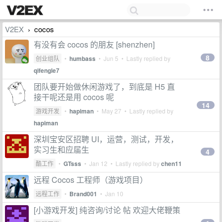
V2EX
cocos
›
有没有会 cocos 的朋友 [shenzhen]
8
创业组队
•
humbass
•
Jun 5
• Lastly replied by
qifengle7
团队要开始做休闲游戏了，到底是 H5 直
接干呢还是用 cocos 呢
14
游戏开发
•
hapiman
•
May 27
• Lastly replied by
hapiman
深圳宝安区招聘 UI，运营，测试，开发，
实习生和应届生
4
酷工作
•
GTsss
•
Jan 12
• Lastly replied by
chen11
远程 Cocos 工程师（游戏项目）
远程工作
•
Brand001
•
Jan 10
[小游戏开发] 纯咨询/讨论 帖 欢迎大佬鞭策