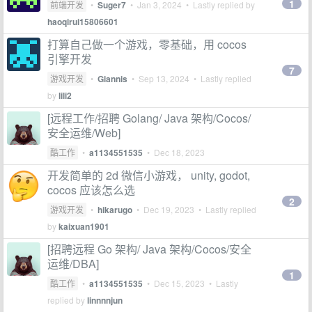
1
前端开发
•
Suger7
•
Jan 3, 2024
• Lastly replied by
haoqirui15806601
打算自己做一个游戏，零基础，用 cocos
引擎开发
7
游戏开发
•
Giannis
•
Sep 13, 2024
• Lastly replied
by
lili2
[远程工作/招聘 Golang/ Java 架构/Cocos/
安全运维/Web]
酷工作
•
a1134551535
•
Dec 18, 2023
开发简单的 2d 微信小游戏， unity, godot,
cocos 应该怎么选
2
游戏开发
•
hikarugo
•
Dec 19, 2023
• Lastly replied
by
kaixuan1901
[招聘远程 Go 架构/ Java 架构/Cocos/安全
运维/DBA]
1
酷工作
•
a1134551535
•
Dec 15, 2023
• Lastly
replied by
linnnnjun