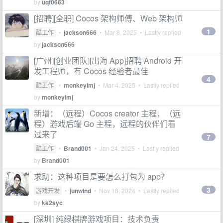
by
uqf0663
[招聘][全职] Cocos 架构师傅、Web 架构师
1
酷工作
•
jackson666
•
Mar 8, 2025
• Lastly replied
by
jackson666
[广州][创业团队][出海 App]招聘 Android 开
发工程师，有 Cocos 经验者最佳
4
酷工作
•
monkeylmj
•
Mar 4, 2025
• Lastly replied
by
monkeylmj
新增：（远程）Cocos creator 主程，（远
程）游戏后端 Go 主程，远程的伙伴们看
过来了
7
酷工作
•
Brand001
•
Jan 24, 2025
• Lastly replied
by
Brand001
求助：这种项目是要怎么打包为 app？
3
游戏开发
•
junwind
•
Nov 18, 2024
• Lastly replied
by
kk2syc
[深圳] 纯绿棋牌游戏项目：技术负责