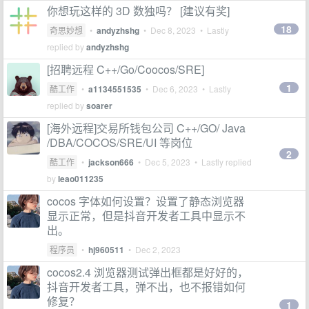
你想玩这样的 3D 数独吗？ [建议有奖]
18
奇思妙想
•
andyzhshg
•
Dec 8, 2023
• Lastly
replied by
andyzhshg
[招聘远程 C++/Go/Coocos/SRE]
1
酷工作
•
a1134551535
•
Dec 6, 2023
• Lastly
replied by
soarer
[海外远程]交易所钱包公司 C++/GO/ Java
/DBA/COCOS/SRE/UI 等岗位
2
酷工作
•
jackson666
•
Dec 5, 2023
• Lastly replied
by
leao011235
cocos 字体如何设置？设置了静态浏览器
显示正常，但是抖音开发者工具中显示不
出。
程序员
•
hj960511
•
Dec 2, 2023
cocos2.4 浏览器测试弹出框都是好好的，
抖音开发者工具，弹不出，也不报错如何
修复？
1