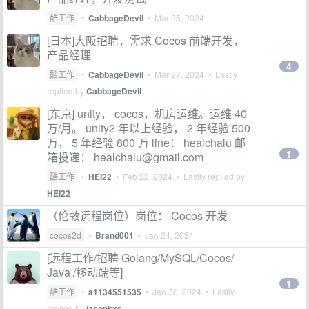
酷工作
•
CabbageDevil
•
Mar 25, 2024
[日本]大阪招聘，需求 Cocos 前端开发，
产品经理
4
酷工作
•
CabbageDevil
•
Mar 27, 2024
• Lastly
replied by
CabbageDevil
[东京] unity， cocos，机房运维。运维 40
万/月。 unity2 年以上经验， 2 年经验 500
万， 5 年经验 800 万 line： healchalu 邮
1
箱投递：
healchalu@gmail.com
酷工作
•
HEI22
•
Feb 22, 2024
• Lastly replied by
HEI22
（伦敦远程岗位）岗位： Cocos 开发
cocos2d
•
Brand001
•
Jan 24, 2024
[远程工作/招聘 Golang/MySQL/Cocos/
Java /移动端等]
1
酷工作
•
a1134551535
•
Jan 30, 2024
• Lastly
replied by
jasonkxs