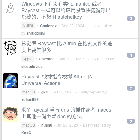
Windows 下有没有类似 manico 或者
Raycast 一样可以给应用设置快捷键呼出
隐藏的，不想用 autohotkey
3
问与答
•
Goalonez
•
Sep 20, 2024
• Lastly replied
by
shrugginG
总觉得 Raycast 比 Alfred 在搜索文件的速
度上要差很多
4
Apple
•
Colemei
•
Aug 20, 2023
• Lastly replied by
closedevice
Raycast+快捷指令模拟 Alfred 的
Universal Actions
7
macOS
•
gklll
•
Mar 4, 2025
• Lastly replied by
ychen997
求个 raycast 重置 dns 的插件或者 macos
上其他一键重置 dns 的方法
2
macOS
•
nthin0
•
Jul 20, 2023
• Lastly replied by
KeoC