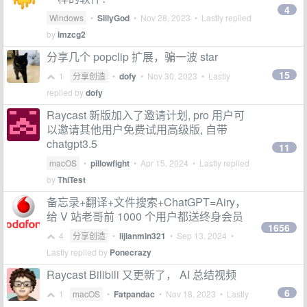
4
Windows
•
SillyGod
•
Nov 28, 2023
• Lastly replied
by
imzcg2
分享几个 popclip 扩展，骗一波 star
15
1
分享创造
•
dofy
•
Nov 30, 2023
• Lastly
replied by
dofy
Raycast 新版加入了邀请计划, pro 用户可
以邀请其他用户免费试用高级版, 自带
chatgpt3.5
11
macOS
•
pillowfight
•
Apr 15, 2024
• Lastly replied
by
ThiTest
备忘录+翻译+文件搜索+ChatGPT=Airy，
给 V 站老哥前 1000 个用户都送终身会员
1656
4
分享创造
•
lijianmin321
•
Sep 13, 2024
•
Lastly replied by
Ponecrazy
Raycast Bilibili 又更新了， AI 总结视频
6
1
macOS
•
Fatpandac
•
Nov 18, 2023
• Lastly