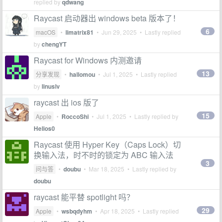
replied by
qdwang
Raycast 启动器出 windows beta 版本了！
6
macOS
•
limatrix81
•
Jun 29, 2025
• Lastly replied
by
chengYT
Raycast for Windows 内测邀请
13
分享发现
•
hallomou
•
Jul 1, 2025
• Lastly replied
by
linuslv
raycast 出 ios 版了
15
Apple
•
RoccoShi
•
Jul 1, 2025
• Lastly replied by
Helios0
Raycast 使用 Hyper Key（Caps Lock）切
换输入法，时不时的锁定为 ABC 输入法
3
问与答
•
doubu
•
Mar 18, 2025
• Lastly replied by
doubu
raycast 能平替 spotlight 吗？
29
Apple
•
wsbqdyhm
•
Apr 18, 2025
• Lastly replied