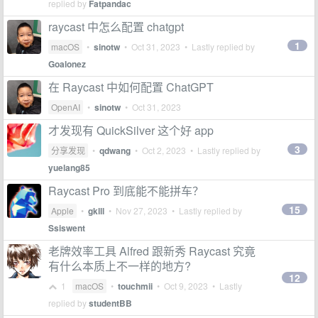
replied by
Fatpandac
raycast 中怎么配置 chatgpt
1
macOS
•
sinotw
•
Oct 31, 2023
• Lastly replied by
Goalonez
在 Raycast 中如何配置 ChatGPT
OpenAI
•
sinotw
•
Oct 31, 2023
才发现有 QuickSilver 这个好 app
3
分享发现
•
qdwang
•
Oct 2, 2023
• Lastly replied by
yuelang85
Raycast Pro 到底能不能拼车？
15
Apple
•
gklll
•
Nov 27, 2023
• Lastly replied by
Ssiswent
老牌效率工具 Alfred 跟新秀 Raycast 究竟
有什么本质上不一样的地方?
12
1
macOS
•
touchmii
•
Oct 9, 2023
• Lastly
replied by
studentBB