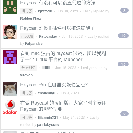
Raycast 有没有可以设置代理的方法
3
问与答
•
lqfxz520
•
Jun 30, 2023
• Lastly replied by
RobberPhex
Raycast bilibili 插件可以推送提醒了
12
macOS
•
Fatpandac
•
Jun 19, 2023
• Lastly replied
by
Fatpandac
看到 mac 独占的 raycast 很馋，所以我糊
了一个 Linux 平台的 launcher
15
分享创造
•
lllllliiii
•
Jun 16, 2023
• Lastly replied by
vitovan
Raycast Pro 在哪里买能便宜点？
问与答
•
zhoudaiyu
•
Jun 8, 2023
在做 Raycast 的 win 版，大家平时主要用
Raycast 的哪些功能
2
问与答
•
lijianmin321
•
May 31, 2023
• Lastly
replied by
patrickyoung