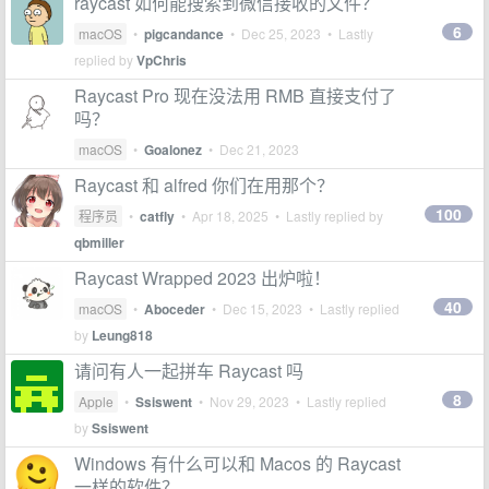
raycast 如何能搜索到微信接收的文件？
6
macOS
•
pigcandance
•
Dec 25, 2023
• Lastly
replied by
VpChris
Raycast Pro 现在没法用 RMB 直接支付了
吗？
macOS
•
Goalonez
•
Dec 21, 2023
Raycast 和 alfred 你们在用那个？
100
程序员
•
catfly
•
Apr 18, 2025
• Lastly replied by
qbmiller
Raycast Wrapped 2023 出炉啦！
40
macOS
•
Aboceder
•
Dec 15, 2023
• Lastly replied
by
Leung818
请问有人一起拼车 Raycast 吗
8
Apple
•
Ssiswent
•
Nov 29, 2023
• Lastly replied
by
Ssiswent
Windows 有什么可以和 Macos 的 Raycast
一样的软件？