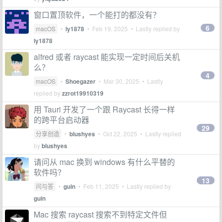
窗口置顶软件，一个能打的都没有？
6
macOS
•
ly1878
•
Feb 19, 2025
• Lastly replied by
ly1878
alfred 或者 raycast 能实现一定时间后关机
么？
4
macOS
•
Shoegazer
•
Mar 30, 2025
• Lastly
replied by
zzrot19910319
用 Tauri 开发了一个跟 Raycast 长得一样
的跨平台启动器
29
分享创造
•
blushyes
•
Oct 22, 2025
• Lastly replied
by
blushyes
请问从 mac 换到 windows 有什么平替的
软件吗？
13
问与答
•
guin
•
Feb 11, 2025
• Lastly replied by
guin
Mac 搜索 raycast 搜索不到特定文件但