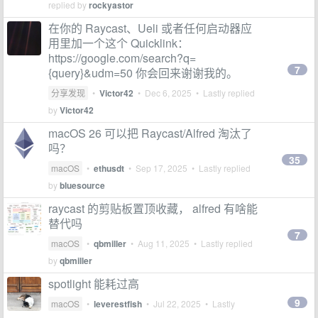
replied by
rockyastor
在你的 Raycast、Ueli 或者任何启动器应
用里加一个这个 Quicklink：
https://google.com/search?q=
7
{query}&udm=50 你会回来谢谢我的。
分享发现
•
Victor42
•
Dec 6, 2025
• Lastly replied
by
Victor42
macOS 26 可以把 Raycast/Alfred 淘汰了
吗？
35
macOS
•
ethusdt
•
Sep 17, 2025
• Lastly replied
by
bluesource
raycast 的剪贴板置顶收藏， alfred 有啥能
替代吗
7
macOS
•
qbmiller
•
Aug 11, 2025
• Lastly replied
by
qbmiller
spotlight 能耗过高
9
macOS
•
leverestfish
•
Jul 22, 2025
• Lastly