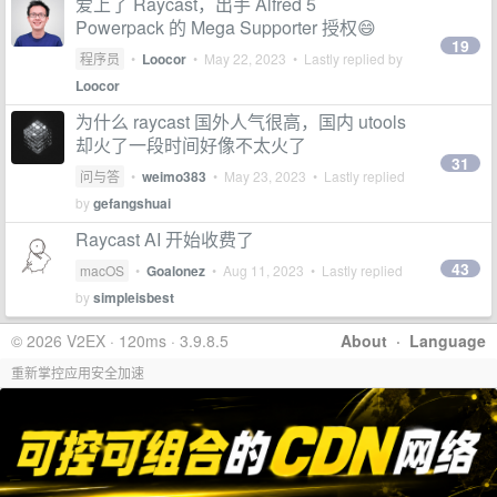
爱上了 Raycast，出手 Alfred 5
Powerpack 的 Mega Supporter 授权😄
19
程序员
•
Loocor
•
May 22, 2023
• Lastly replied by
Loocor
为什么 raycast 国外人气很高，国内 utools
却火了一段时间好像不太火了
31
问与答
•
weimo383
•
May 23, 2023
• Lastly replied
by
gefangshuai
Raycast AI 开始收费了
43
macOS
•
Goalonez
•
Aug 11, 2023
• Lastly replied
by
simpleisbest
© 2026 V2EX · 120ms · 3.9.8.5
About
·
Language
重新掌控应用安全加速