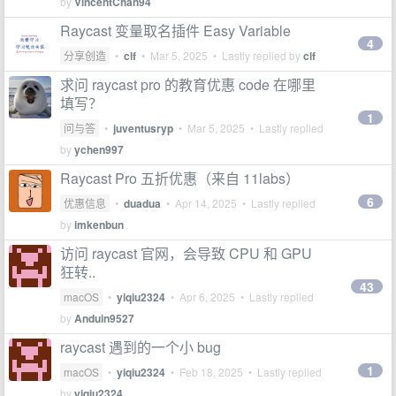
by
VincentChan94
Raycast 变量取名插件 Easy Variable
4
分享创造
•
clf
•
Mar 5, 2025
• Lastly replied by
clf
求问 raycast pro 的教育优惠 code 在哪里
填写？
1
问与答
•
juventusryp
•
Mar 5, 2025
• Lastly replied
by
ychen997
Raycast Pro 五折优惠（来自 11labs）
6
优惠信息
•
duadua
•
Apr 14, 2025
• Lastly replied
by
imkenbun
访问 raycast 官网，会导致 CPU 和 GPU
狂转..
43
macOS
•
yiqiu2324
•
Apr 6, 2025
• Lastly replied
by
Anduin9527
raycast 遇到的一个小 bug
1
macOS
•
yiqiu2324
•
Feb 18, 2025
• Lastly replied
by
yiqiu2324