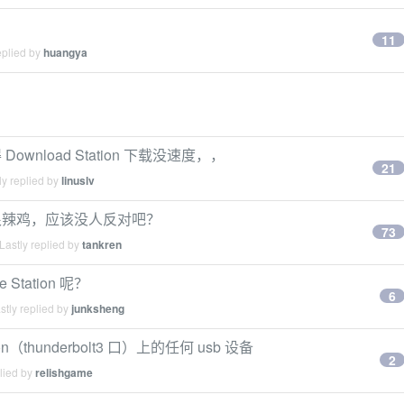
11
eplied by
huangya
nload Station 下载没速度，，
21
y replied by
linuslv
很辣鸡，应该没人反对吧？
73
Lastly replied by
tankren
tation 呢？
6
tly replied by
junksheng
on（thunderbolt3 口）上的任何 usb 设备
2
lied by
relishgame