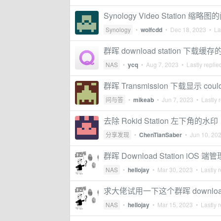
Synology Video Station 缩略
Synology
•
wolfcdd
•
Dec 18, 2023
• Las
群晖 download station 下载缓
NAS
•
ycq
•
Aug 7, 2023
• Lastly replie
群晖 Transmission 下载显示 could no
问与答
•
mikeab
•
Jun 7, 2023
• Lastly 
去除 Rokid Station 左下角的水印
分享发现
•
ChenTianSaber
•
Jun 10, 20
群晖 Download Station iO
NAS
•
hellojay
•
Mar 30, 2023
• Lastly r
求大佬试用一下这个群晖 download 
NAS
•
hellojay
•
Mar 15, 2023
• Lastly r