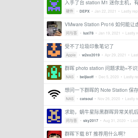
入手了台 station M1 迷你主机
硬件
•
DEPX
•
Jan 22, 2021
• Lastly rep
VMware Station Pro16 如
问与答
•
luxi78
•
Jan 19, 2021
• Lastly r
受不了垃圾印象笔记了
Apple
•
w2ex2019
•
Apr 29, 2021
• Last
群晖 photo station 问题求助=不
NAS
•
beijiaoff
•
Dec 5, 2020
• Lastly r
想问一下群晖的 Note Statio
NAS
•
catsoul
•
Nov 26, 2020
• Lastly r
求助，蜗牛星际黑群晖异常关机
问与答
•
sky2017
•
Aug 31, 2020
• Lastl
群晖下载 BT 推荐用什么啊？