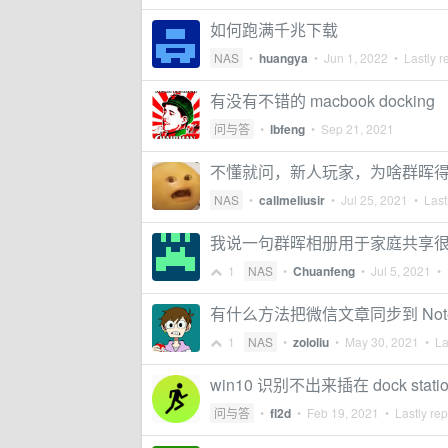
如何跑满千兆下载
NAS
•
huangya
•
Jun 1, 2022
• Lastly r
有没有不错的 macbook docking
问与答
•
lbfeng
•
Sep 21, 2021
不懂就问，新人玩家，为啥群晖得 Dow
NAS
•
callmeliusir
•
Jul 25, 2021
• Lastl
我说一句群晖相册用于家庭共享
1
NAS
•
Chuanfeng
•
Jul 5, 2021
• 
有什么方法把微信文章同步到 Note S
1
NAS
•
zololiu
•
May 30, 2021
• Las
win10 识别不出来插在 dock stati
问与答
•
fl2d
•
Feb 19, 2021
• Lastly rep