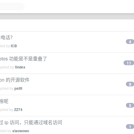
和电话？
4
lied by
ICB
gy photos 功能是不是重叠了
11
eplied by
findex
tion 的开源软件
9
eplied by
psllll
能干啥呢
5
eplied by
ZZ74
绝通过 ip 访问，只能通过域名访问
1
plied by
xiaowowo