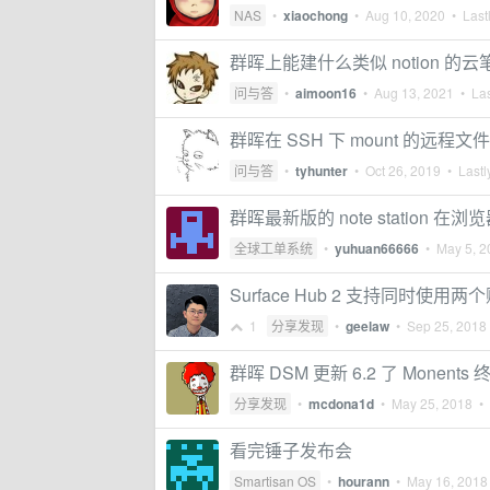
NAS
•
xiaochong
•
Aug 10, 2020
• Lastl
群晖上能建什么类似 notion 的
问与答
•
aimoon16
•
Aug 13, 2021
• Las
群晖在 SSH 下 mount 的远程文件夹
问与答
•
tyhunter
•
Oct 26, 2019
• Lastl
群晖最新版的 note statio
全球工单系统
•
yuhuan66666
•
May 5, 2
Surface Hub 2 支持同时使用
1
分享发现
•
geelaw
•
Sep 25, 2018
群晖 DSM 更新 6.2 了 Monents 
分享发现
•
mcdona1d
•
May 25, 2018
• 
看完锤子发布会
Smartisan OS
•
hourann
•
May 16, 2018