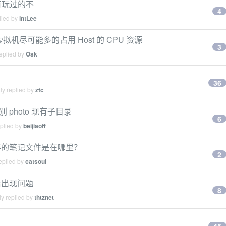
，有玩过的不
4
lied by
intLee
何能让虚拟机尽可能多的占用 Host 的 CPU 资源
3
eplied by
Osk
36
ly replied by
ztc
识别 photo 现有子目录
6
eplied by
beijiaoff
n 保存的笔记文件是在哪里？
2
eplied by
catsoul
后出现问题
8
y replied by
thtznet