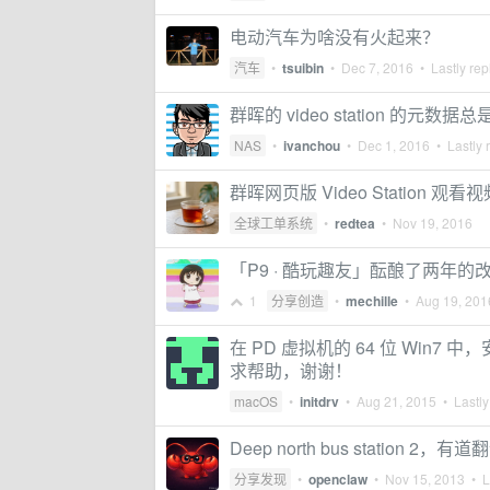
电动汽车为啥没有火起来？
汽车
•
tsuibin
•
Dec 7, 2016
• Lastly rep
群晖的 video station 
NAS
•
ivanchou
•
Dec 1, 2016
• Lastly 
群晖网页版 Video Station
全球工单系统
•
redtea
•
Nov 19, 2016
「P9 · 酷玩趣友」酝酿了两年的改
1
分享创造
•
mechille
•
Aug 19, 201
在 PD 虚拟机的 64 位 Win7 中，安
求帮助，谢谢！
macOS
•
initdrv
•
Aug 21, 2015
• Lastly
Deep north bus station 
分享发现
•
openclaw
•
Nov 15, 2013
• La