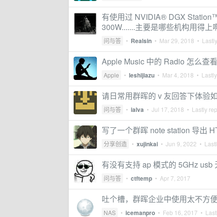
有使用过 NVIDIA® DGX St
300W.......主要是哪些机构用得
问与答
•
Realsin
•
Mar 29, 2018
• Lastly
Apple Music 中的 Radio 怎
Apple
•
leshijiazu
•
Mar 4, 2018
• Lastly
请日常用群晖的 v 友回答下体验
问与答
•
ialva
•
Jul 17, 2018
• Lastly re
写了一个群晖 note station 导出 
分享创造
•
xujinkai
•
Jun 9, 2022
• Lastl
有没有支持 ap 模式的 5GHz us
问与答
•
ctftemp
•
Apr 7, 2017
吐个槽，群晖企业中使用太不方
NAS
•
icemanpro
•
Feb 16, 2017
• Lastl