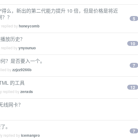
ation™得么，新出的第二代能力提升 10 倍，但是价格是将近
上啊？？
5
 replied by
honeycomb
么查看播放历史？
10
 replied by
ynyounuo
如何？是否要入一个。
7
plied by
zzjzz9266b
HTML 的工具
12
y replied by
zenxds
b 无线网卡？
便了。
7
y replied by
icemanpro