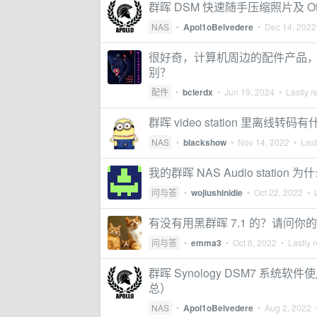
群晖 DSM 快速随手压缩照片及 Of
NAS
•
Apol1oBelvedere
•
Dec 14, 2022
很好奇，计算机周边的配件产品，比如 US
别？
配件
•
bclerdx
•
Jun 19, 2024
• Lastly r
群晖 video station 里离线转码
NAS
•
blackshow
•
Nov 14, 2022
• Last
我的群晖 NAS Audio statio
问与答
•
wojiushinidie
•
Oct 22, 2022
• L
有没有用黑群晖 7.1 的？请问你的 V
问与答
•
emma3
•
Oct 6, 2022
• Lastly r
群晖 Synology DSM7 
总）
NAS
•
Apol1oBelvedere
•
Aug 2, 2022
•