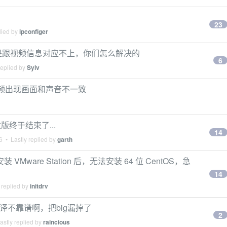
23
lied by
ipconfiger
的元数据总是跟视频信息对应不上，你们怎么解决的
6
replied by
Sylv
 观看视频出现画面和声音不一致
版终于结束了...
14
6
• Lastly replied by
garth
装 VMware Station 后，无法安装 64 位 CentOS，急
14
 replied by
initdrv
2，有道翻译不靠谱啊，把big漏掉了
2
stly replied by
raincious