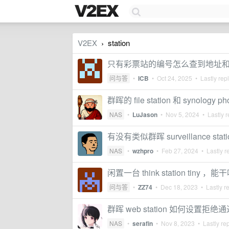
V2EX
station
›
只有彩票站的编号怎么查到地址
问与答
•
ICB
•
Oct 24, 2025
• Lastly rep
群晖的 file station 和 synolo
NAS
•
LuJason
•
Nov 5, 2024
• Lastly r
有没有类似群晖 surveillance sta
NAS
•
wzhpro
•
Feb 27, 2024
• Lastly r
闲置一台 think station tiny ，
问与答
•
ZZ74
•
Dec 18, 2023
• Lastly r
群晖 web station 如何设置拒
NAS
•
serafin
•
Nov 8, 2023
• Lastly re