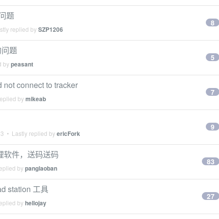
图的问题
8
tly replied by
SZP1206
存的问题
5
d by
peasant
t connect to tracker
7
replied by
mikeab
9
23
• Lastly replied by
ericFork
S 端管理软件，送码送码
83
eplied by
panglaoban
station 工具
27
eplied by
hellojay