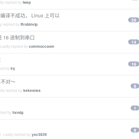
ly replied by
lwep
9 上编译不成功， Linux 上可以
29
y replied by
Rrobinvip
 16 进制到串口
14
Lastly replied by
commoccoom
案
16
ied by
lry
果不对～
8
tly replied by
kekeones
1
plied by
hxndg
题
9
 Lastly replied by
ysc3839