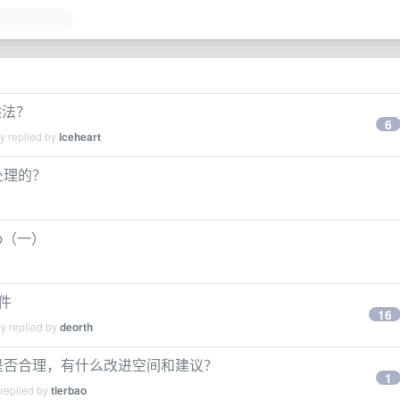
乘法？
6
y replied by
iceheart
处理的？
bb（一）
文件
16
y replied by
deorth
U 是否合理，有什么改进空间和建议？
1
 replied by
tlerbao