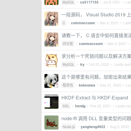
MySQL
•
cs5117155
•
Jul 8, 2021
• Last
一段源码， Visual Studio 201
C
•
commoccoom
•
Mar 4, 2021
• Lastl
请教一下， C 语言中如何直接发送
问与答
•
commoccoom
•
Mar 3, 2021
• 
求分析一个死锁问题以及解决方
MySQL
•
lry
•
Oct 23, 2020
• Lastly repl
这个是哪里有问题，加密出来结
程序员
•
kekeones
•
Sep 21, 2020
• Las
HKDF-Extract 与 HKDF-Expand
SSL
•
hxndg
•
Feb 22, 2021
• Lastly re
node-ffi 调用 DLL 变量类型的问
Node.js
•
yangheng4922
•
Aug 9, 2020
•