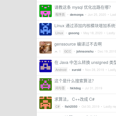
请教这条 mysql 优化出路在哪？
程序员
•
demonps
•
Jun 25, 2020
• Last
Linux 通过添加内核模块增加
Linux
•
gssong
•
May 18, 2020
• Lastly 
genssource 编译过不去啊
1
GCC
•
johnsonshu
•
Dec 19, 201
在 Java 中怎么转换 unsigned
Android
•
xuroid
•
Nov 28, 2019
• Lastly
这个是什么搜索算法？
问与答
•
hkitdog
•
Jul 31, 2019
求算法， C++改成 C#
C#
•
fish2050
•
Oct 30, 2019
• Lastly re