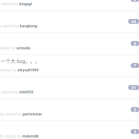
 replied by
kingapi
44
y replied by
kangkang
5
replied by
ucloudu
个大 bug。。。
7
replied by
xieyudi1990
21
 replied by
mb4555
2
ly replied by
patrickstar
3
ly replied by
makendk