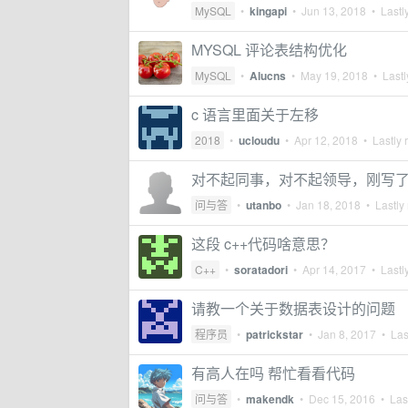
MySQL
•
kingapi
•
Jun 13, 2018
• Lastly
MYSQL 评论表结构优化
MySQL
•
Alucns
•
May 19, 2018
• Lastl
c 语言里面关于左移
2018
•
ucloudu
•
Apr 12, 2018
• Lastly 
对不起同事，对不起领导，刚写了一
问与答
•
utanbo
•
Jan 18, 2018
• Lastly 
这段 c++代码啥意思？
C++
•
soratadori
•
Apr 14, 2017
• Lastly
请教一个关于数据表设计的问题
程序员
•
patrickstar
•
Jan 8, 2017
• Last
有高人在吗 帮忙看看代码
问与答
•
makendk
•
Dec 15, 2016
• Last