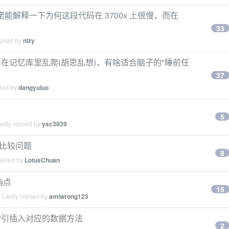
大佬能解释一下为何这段代码在 3700x 上很慢，而在
33
plied by
nlzy
在记忆库里乱爬(胡思乱想)，有啥适合脑子的"睡前任
37
lied by
dangyuluo
5
stly replied by
ysc3839
数比较问题
8
eplied by
LotusChuan
指点
15
Lastly replied by
amiwrong123
索引插入对应的数据方法
2