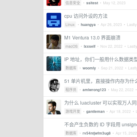
信息安全
•
ssltest
•
May 12, 2023
cpu 访问外设的方法
Linux
•
huangya
•
Apr 26, 2023
• Lastly
M1 Ventura 13.0 界面崩溃
macOS
•
lxxself
•
Nov 22, 2022
• Lastly
IP 地址，你们一般用什么数据类
数据库
•
woomly
•
Sep 21, 2022
• Lastl
51 单片机里，直接操作内存为什
程序员
•
amiwrong123
•
May 22, 2022
•
为什么 luacluster 可以实现万人
游戏开发
•
gantleman
•
Apr 18, 2022
• L
不会产生负数的 ID 字段用 unsigned 
数据库
•
rv54ntjwfm3ug8
•
Apr 15, 2022