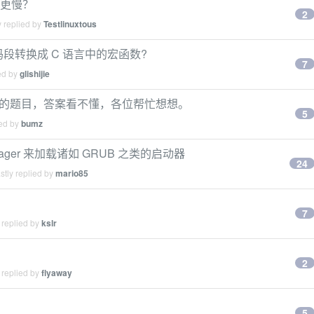
ti 更慢？
2
 replied by
Testlinuxtous
代码段转换成 C 语言中的宏函数?
7
ed by
glishijie
运算的题目，答案看不懂，各位帮忙想想。
5
ied by
bumz
 Manager 来加载诸如 GRUB 之类的启动器
24
tly replied by
mario85
7
 replied by
kslr
2
 replied by
flyaway
5