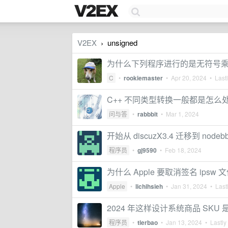
V2EX
unsigned
›
为什么下列程序进行的是无符号
C
•
rookiemaster
•
Apr 20, 2024
• Lastl
C++ 不同类型转换一般都是怎么
问与答
•
rabbbit
•
Mar 1, 2024
开始从 discuzX3.4 迁移到 node
程序员
•
gj9590
•
Feb 18, 2024
为什么 Apple 要取消签名 ipsw 
Apple
•
lichihsieh
•
Jan 31, 2024
• Lastl
2024 年这样设计系统商品 SK
程序员
•
tlerbao
•
Jan 13, 2024
• Lastly