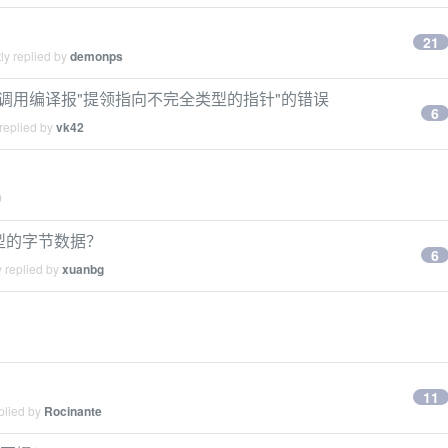
21
ly replied by
demonps
系统调用编译报"提领指向不完全类型的指针"的错误
6
replied by
vk42
9
 类型的字节数据？
6
 replied by
xuanbg
11
plied by
Rocinante