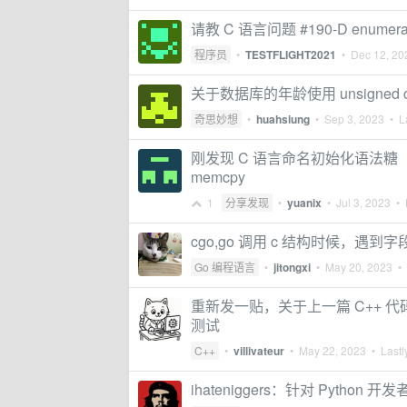
请教 C 语言问题 #190-D enumerated 
程序员
•
TESTFLIGHT2021
•
Dec 12, 20
关于数据库的年龄使用 unsigned 
奇思妙想
•
huahsiung
•
Sep 3, 2023
• La
刚发现 C 语言命名初始化语法糖（Desig
memcpy
1
分享发现
•
yuanix
•
Jul 3, 2023
• L
cgo,go 调用 c 结构时候，遇到
Go 编程语言
•
jitongxi
•
May 20, 2023
• 
重新发一贴，关于上一篇 C++
测试
C++
•
villivateur
•
May 22, 2023
• Lastl
ihateniggers：针对 Python 