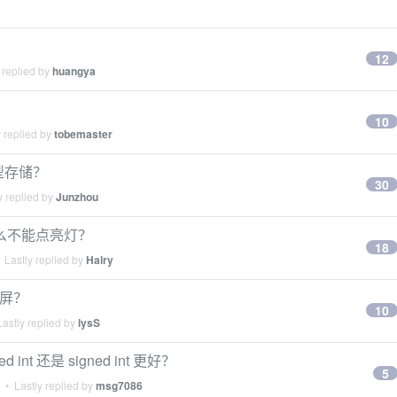
12
 replied by
huangya
10
 replied by
tobemaster
型存储？
30
y replied by
Junzhou
么不能点亮灯？
18
 Lastly replied by
Halry
同屏？
10
astly replied by
lysS
int 还是 signed int 更好？
5
• Lastly replied by
msg7086