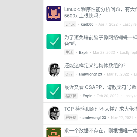
Linux c 程序性能分析问题，有
5600x 上很快吗？
Linux
•
kgdb00
•
Apr 7, 2022
• Lastly re
为了避免睡前脑子像网络蜘蛛一样
务"吗
生活
•
Explr
•
Mar 23, 2022
• Lastly rep
还能这样定义结构体数组的？
C++
•
amiwrong123
•
Mar 13, 2022
• La
最近又看 CSAPP，请教无符号
程序员
•
Explr
•
Feb 20, 2022
• Lastly r
TCP 检验和原理不太懂？求大佬
程序员
•
amiwrong123
•
Nov 22, 2021
• 
求一个数据不存在，则根据唯一