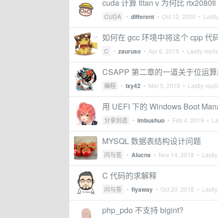
cuda 计算 titan v 为何比 rtx2080
CUDA
•
different
•
Oct 12, 2020
• Lastly
如何在 gcc 环境中将这个 cpp 
C
•
zauruso
•
Apr 6, 2019
• Lastly repli
CSAPP 第二章的一道关于位
编程
•
lxy42
•
Mar 5, 2019
• Lastly repl
用 UEFI 下的 Windows Boot
分享创造
•
imbushuo
•
Feb 4, 2019
• Las
MYSQL 数据表结构设计问题
问与答
•
Alucns
•
Nov 14, 2018
• Lastly
C 代码的求解释
问与答
•
flyaway
•
Oct 20, 2018
• Lastly
php_pdo 不支持 bigint?