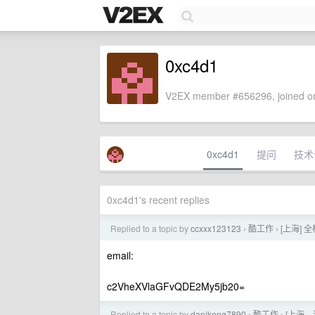
0xc4d1
V2EX member #656296, joined on
0xc4d1
提问
技术
0xc4d1's recent replies
Replied to a topic by
ccxxx123123
酷工作
[上海]
›
›
email:
c2VheXVlaGFvQDE2My5jb20=
Replied to a topic by
danikeng7890
酷工作
[上海