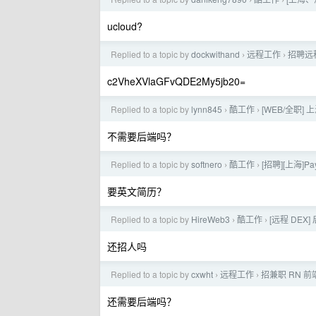
›
›
ucloud?
Replied to a topic by
dockwithand
远程工作
招聘远程
›
›
c2VheXVlaGFvQDE2My5jb20=
Replied to a topic by
lynn845
酷工作
[WEB/全职] 
›
›
不需要后端吗？
Replied to a topic by
softnero
酷工作
[招聘][上海]P
›
›
要英文简历？
Replied to a topic by
HireWeb3
酷工作
[远程 DEX]
›
›
还招人吗
Replied to a topic by
cxwht
远程工作
招兼职 RN 前端 
›
›
还需要后端吗？