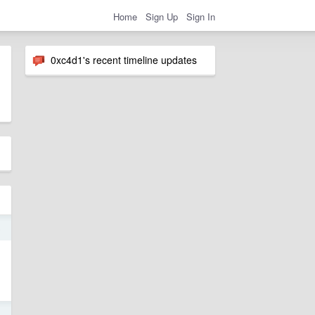
Home
Sign Up
Sign In
0xc4d1's recent timeline updates
5
4