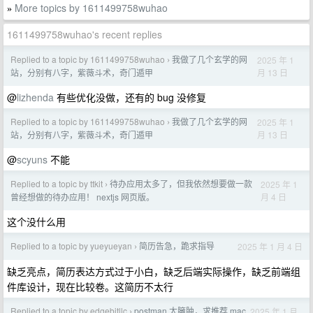
More topics by 1611499758wuhao
»
1611499758wuhao's recent replies
Replied to a topic by 1611499758wuhao
我做了几个玄学的网
2025 年 1
›
月 13 日
站，分别有八字，紫薇斗术，奇门遁甲
@
lizhenda
有些优化没做，还有的 bug 没修复
Replied to a topic by 1611499758wuhao
我做了几个玄学的网
2025 年 1
›
月 13 日
站，分别有八字，紫薇斗术，奇门遁甲
@
scyuns
不能
Replied to a topic by ttkit
待办应用太多了，但我依然想要做一款
2025 年 1
›
月 4 日
曾经想做的待办应用！ nextjs 网页版。
这个没什么用
Replied to a topic by yueyueyan
简历告急，跪求指导
2025 年 1 月 4 日
›
缺乏亮点，简历表达方式过于小白，缺乏后端实际操作，缺乏前端组
件库设计，现在比较卷。这简历不太行
Replied to a topic by edgebitllc
postman 太臃肿，求推荐 mac
2025 年 1 月
›