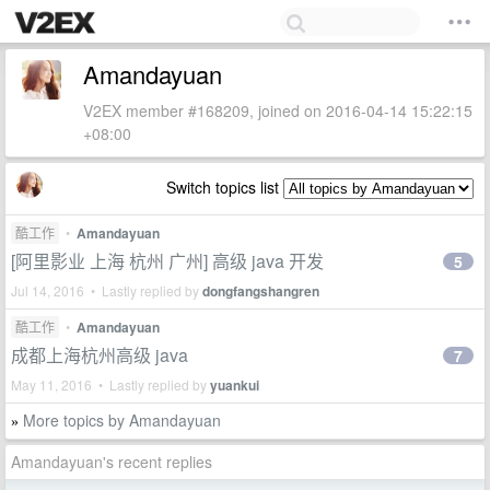
Amandayuan
V2EX member #168209, joined on 2016-04-14 15:22:15
+08:00
Switch topics list
酷工作
•
Amandayuan
[阿里影业 上海 杭州 广州] 高级 java 开发
5
Jul 14, 2016 • Lastly replied by
dongfangshangren
酷工作
•
Amandayuan
成都上海杭州高级 java
7
May 11, 2016 • Lastly replied by
yuankui
More topics by Amandayuan
»
Amandayuan's recent replies