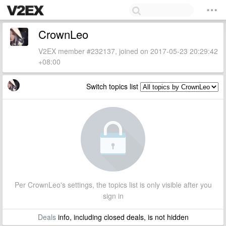
CrownLeo
V2EX member #232137, joined on 2017-05-23 20:29:42
+08:00
Switch topics list
Per CrownLeo's settings, the topics list is only visible after you
sign in
Deals
info, including closed deals, is not hidden