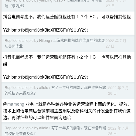
2022 年 7 月
›
27 日
端（求内推）
抖音电商考虑不，我们运营赋能组还有 1-2 个 HC ，可以帮推其他组
Y2hlbmp1bi5jcm93bkBieXRlZGFuY2UuY29t
Replied to a topic by Hilong
上海求内推前端岗位,6 年前端,刚
2022 年 7 月
›
27 日
从美团毕业
抖音电商考虑不，我们运营赋能组还有 1-2 个 HC ，也可以帮推其他
组
Y2hlbmp1bi5jcm93bkBieXRlZGFuY2UuY29t
Replied to a topic by allele
写了一年多的前端，现在准备后端
2022 年 7 月
›
26 日
的校招还来得及么？
@
mameng
业务上就是各种给各种业务运营流程上面的优化、提效，
技术上的话电商后台微前端主应用以及物料相关的开发全部在我们这
边。再详细些的可以邮件里面沟通哈
Replied to a topic by allele
写了一年多的前端，现在准备后端
2022 年 7 月
›
26 日
的校招还来得及么？