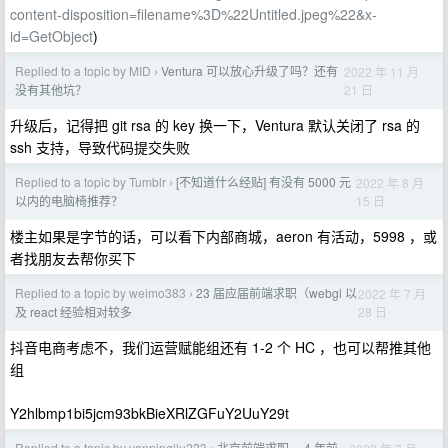
content-disposition=filename%3D%22Untitled.jpeg%22&x-
id=GetObject
)
Replied to a topic by MID
Ventura 可以放心升级了吗？还有
2022 年 11 月
›
21 日
没有其他坑？
升级后，记得把 git rsa 的 key 换一下，Ventura 默认关闭了 rsa 的
ssh 支持，导致代码提交失败
Replied to a topic by Tumblr
[不知道什么经贴] 有没有 5000 元
2022 年 8 月
›
15 日
以内的电脑椅推荐？
楼主如果是字节的话，可以看下内部商城，aeron 有活动，5998 ，或
者找朋友去帮你买下
Replied to a topic by weimo383
23 届应届前端求职（webgl 以
2022 年 7 月
›
28 日
及 react 经验相对较多
抖音电商考虑不，我们运营赋能组还有 1-2 个 HC ，也可以帮推其他
组
Y2hlbmp1bi5jcm93bkBieXRlZGFuY2UuY29t
Replied to a topic by yanpingliu223
北京前端求职， 4 年前