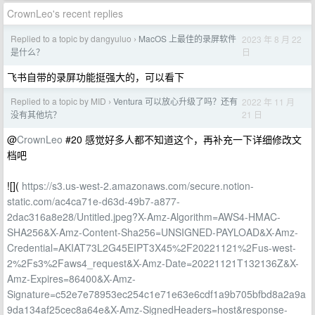
CrownLeo's recent replies
Replied to a topic by dangyuluo
MacOS 上最佳的录屏软件
2023 年 8 月 22
›
日
是什么？
飞书自带的录屏功能挺强大的，可以看下
Replied to a topic by MID
Ventura 可以放心升级了吗？还有
2022 年 11 月
›
21 日
没有其他坑？
@
CrownLeo
#20 感觉好多人都不知道这个，再补充一下详细修改文
档吧
![](
https://s3.us-west-2.amazonaws.com/secure.notion-
static.com/ac4ca71e-d63d-49b7-a877-
2dac316a8e28/Untitled.jpeg?X-Amz-Algorithm=AWS4-HMAC-
SHA256&X-Amz-Content-Sha256=UNSIGNED-PAYLOAD&X-Amz-
Credential=AKIAT73L2G45EIPT3X45%2F20221121%2Fus-west-
2%2Fs3%2Faws4_request&X-Amz-Date=20221121T132136Z&X-
Amz-Expires=86400&X-Amz-
Signature=c52e7e78953ec254c1e71e63e6cdf1a9b705bfbd8a2a9a
9da134af25cec8a64e&X-Amz-SignedHeaders=host&response-