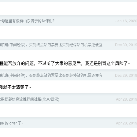
一句这里有没有山东济宁的伙伴们？
Jan 16, 202
的航班(中间经停)，买到终点站的票要比买到经停站的机票还便宜
Dec 30, 201
半程能否放弃的问题，不过听了大家的意见后，我还是别冒这个风险了~
的航班(中间经停)，买到终点站的票要比买到经停站的机票还便宜
Dec 29, 201
我就不太清楚了~
米大数据部信息流推荐组社招(北京/武汉)
Apr 28, 201
e 的 offer 了~
Apr 28, 201