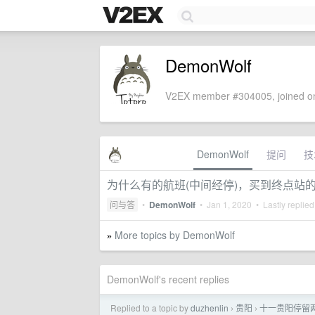
DemonWolf
V2EX member #304005, joined on
DemonWolf
提问
技
为什么有的航班(中间经停)，买到终点站
问与答
•
DemonWolf
•
Jan 1, 2020
• Lastly replie
More topics by DemonWolf
»
DemonWolf's recent replies
Replied to a topic by
duzhenlin
贵阳
十一贵阳停留
›
›