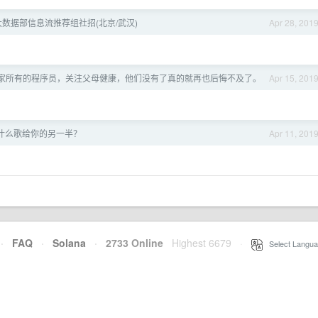
米大数据部信息流推荐组社招(北京/武汉)
Apr 28, 201
家所有的程序员，关注父母健康，他们没有了真的就再也后悔不及了。
Apr 15, 201
什么歌给你的另一半？
Apr 11, 201
·
FAQ
·
Solana
·
2733 Online
Highest 6679
·
Select Langua