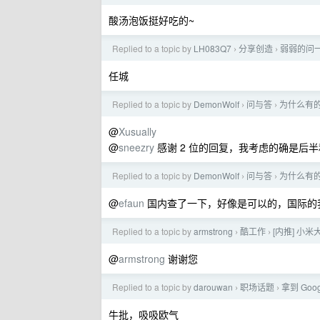
酸汤泡饭挺好吃的~
Replied to a topic by
LH083Q7
分享创造
弱弱的问
›
›
任城
Replied to a topic by
DemonWolf
问与答
为什么有
›
›
@
Xusually
@
sneezry
感谢 2 位的回复，我考虑的确是后
Replied to a topic by
DemonWolf
问与答
为什么有
›
›
@
efaun
国内查了一下，好像是可以的，国际的
Replied to a topic by
armstrong
酷工作
[内推] 小
›
›
@
armstrong
谢谢您
Replied to a topic by
darouwan
职场话题
拿到 Googl
›
›
牛批，吸吸欧气