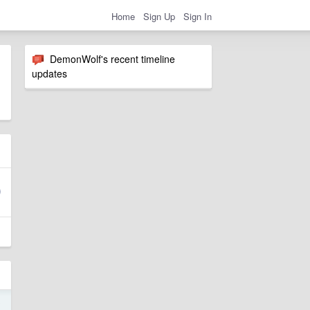
Home
Sign Up
Sign In
DemonWolf's recent timeline
updates
0