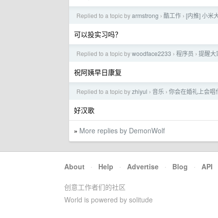
Replied to a topic by
armstrong
酷工作
[内推] 小
›
›
可以投实习吗？
Replied to a topic by
woodface2233
程序员
提醒大
›
›
祝阿姨早日康复
Replied to a topic by
zhiyul
音乐
你会在婚礼上会唱
›
›
好汉歌
More replies by DemonWolf
»
About
·
Help
·
Advertise
·
Blog
·
API
创意工作者们的社区
World is powered by solitude