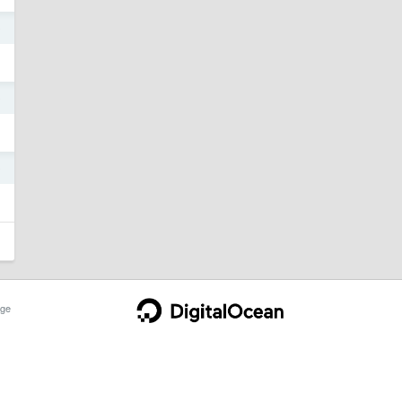
9
9
9
ge