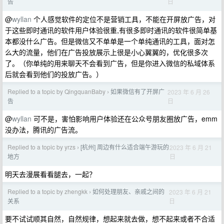
日
告
@
wyllan
个人感觉软件的定位不是营销工具，不能在开屏放广告，对
于这些即时通讯的软件用户体验很重,有很多即时通讯的软件很简单基
本都没什么广告。但是微信又不单单是一个单纯通讯的工具，面对怎
么大的流量，他们在广告投放展示上很是小心翼翼的，优化很多次
了。（你单纯的用来聊天不会看到广告，但是你进入微信的私域体系
后就会看到他们的投放广告。）
Replied to a topic by QingquanBaby
如果微信有了开屏广
2023 年 6 月 26
›
日
告
@
wyllan
可不是，害怕影响用户体验还在公众号朋友圈放广告，emm
没办法，腾讯的广告流。
Replied to a topic by yrzs
[杭州] 周边有什么适合端午游玩的
2023 年 6 月 21
›
日
地方
明天去漫展看看腿去，一起？
Replied to a topic by zhengkk
如何处理朋友、亲戚之间的
2023 年 6 月 21
›
日
关系
要不试试顺其自然，自然规律，想起来就去做，想不起来或者不合适