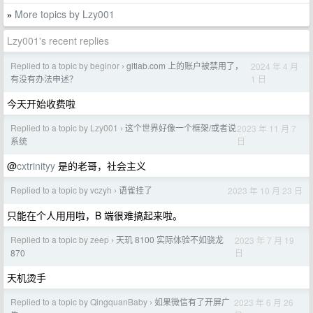
More topics by Lzy001
»
Lzy001's recent replies
Replied to a topic by beginor
gitlab.com 上的账户被禁用了，
2024 年 4 月
›
1 日
有没有办法申述？
今天开始收费啦
Replied to a topic by Lzy001
这个世界好像一个框架/或者说
2023 年 11 月 7
›
日
系统
@
cxtrinityy
是的老哥，社会主义
Replied to a topic by vczyh
语雀挂了
2023 年 10 月 23 日
›
只能在个人用用啦，B 端很难搞起来啦。
Replied to a topic by zeep
天玑 8100 实际体验不如骁龙
2023 年 7 月 19
›
日
870
天机烫手
Replied to a topic by QingquanBaby
如果微信有了开屏广
2023 年 6 月 26
›