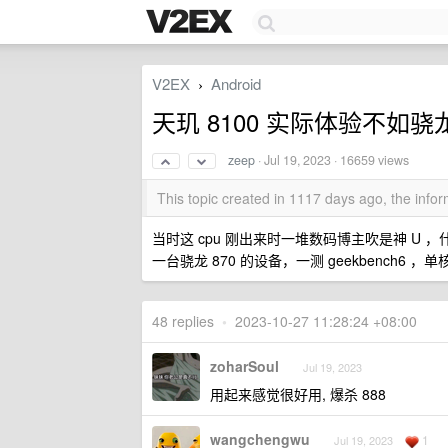
V2EX
Android
›
天玑 8100 实际体验不如骁龙
zeep
·
Jul 19, 2023
· 16659 views
This topic created in 1117 days ago, the inf
当时这 cpu 刚出来时一堆数码博主吹是神 U ，
一台骁龙 870 的设备，一测 geekbench6 
48 replies
•
2023-10-27 11:28:24 +08:00
zoharSoul
Jul 19, 2023
用起来感觉很好用, 爆杀 888
wangchengwu
1
Jul 19, 2023