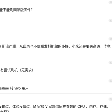
2
？能不能刷国际版固件？
3
3
Fi 断流严重，从此再也不信联发科能做的多好，小米还是要买高通，毕竟
3
，没有尝试刷机（无需求）
3
lme 转 vivo 用户
3
没输过，体验没赢过。M 家和 V 家貌似同样参数的 CPU 、内存、存储，
智商税？