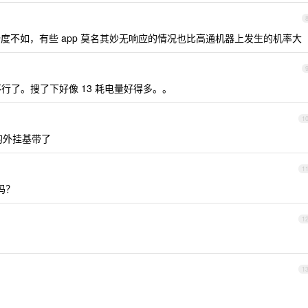
度不如，有些 app 莫名其妙无响应的情况也比高通机器上发生的机率大
现续航不行了。搜了下好像 13 耗电量好得多。。
1
的外挂基带了
1
吗？
1
1