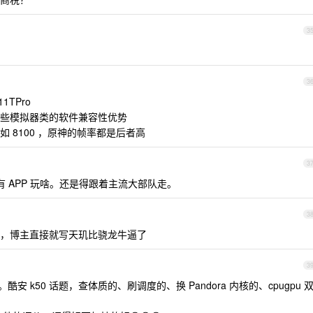
3
？
3
1TPro
一些模拟器类的软件兼容性优势
如 8100 ，原神的帧率都是后者高
3
没有 APP 玩啥。还是得跟着主流大部队走。
3
，博主直接就写天玑比骁龙牛逼了
3
。酷安 k50 话题，查体质的、刷调度的、换 Pandora 内核的、cpugpu 