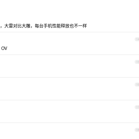
现的，大雷对比大雕，每台手机性能释放也不一样
1
OV
1
1
1
1