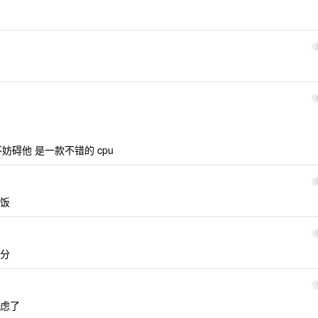
不妨碍他 是一款不错的 cpu
饭
分
虑了