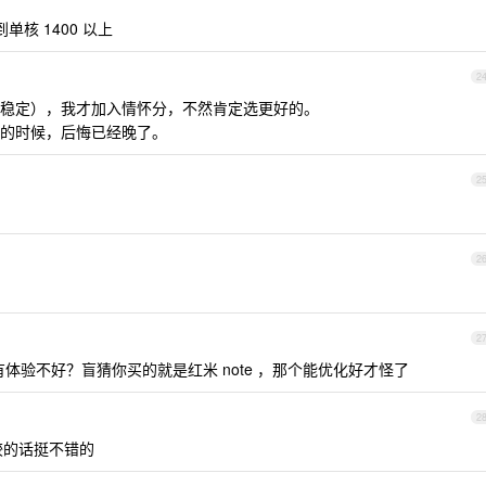
到单核 1400 以上
2
稳定），我才加入情怀分，不然肯定选更好的。
的时候，后悔已经晚了。
2
2
2
没有体验不好？盲猜你买的就是红米 note ，那个能优化好才怪了
2
较的话挺不错的