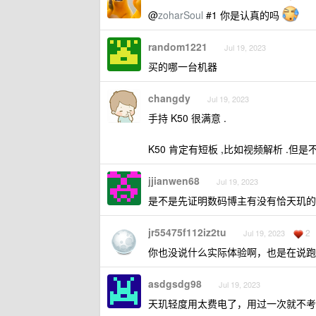
@
zoharSoul
#1 你是认真的吗
random1221
Jul 19, 2023
买的哪一台机器
changdy
Jul 19, 2023
手持 K50 很满意 .
K50 肯定有短板 ,比如视频解析 .但是
jjianwen68
Jul 19, 2023
是不是先证明数码博主有没有恰天玑的
jr55475f112iz2tu
2
Jul 19, 2023
你也没说什么实际体验啊，也是在说跑
asdgsdg98
Jul 19, 2023
天玑轻度用太费电了，用过一次就不考