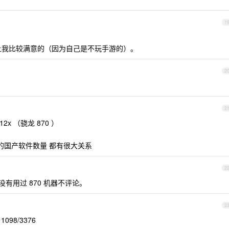
1
是让我比较满意的（因为自己是不玩手游的）。
2
2
2x （骁龙 870 ）
的国产软件数量 都有很大关系
2
自己没有用过 870 机器不评论。
2
098/3376