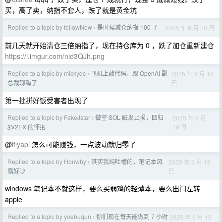
买，高了卖，纳指不套人，跌了就是黄金坑
Replied to a topic by followNew
是时候减仓纳指 100 了
2025 年 9 月 20 日
›
前几天就开始清仓三倍纳指了，现在持仓库为 0 ，跌了加仓重新建仓
https://i.imgur.com/nid3QJh.png
Replied to a topic by mickyqc
飞机上敲代码，跟 OpenAI 副
2025 年 9 月 19
›
日
总裁聊嗨了
第一批拼好饭受害者出现了
Replied to a topic by FakeJstar
做空 SOL 触发止损，回归
2025 年 9 月
›
19 日
$V2EX 的怀抱
@
iflyapi
怎么可能赚钱，一点波动就归零了
Replied to a topic by Honwhy
其实我纯吐槽的，笔记本风
2025 年 9 月 19
›
日
扇好吵
windows 笔记本不就这样，要么买弱鸡的轻薄本，要么出门左转
apple
Replied to a topic by yuebuqun
你们现在每天能做到 7 小时
2025 年 9 月 19
›