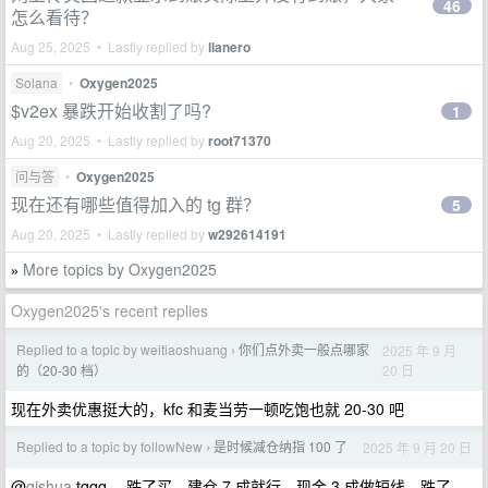
46
怎么看待？
Aug 25, 2025 • Lastly replied by
llanero
Solana
•
Oxygen2025
$v2ex 暴跌开始收割了吗?
1
Aug 20, 2025 • Lastly replied by
root71370
问与答
•
Oxygen2025
现在还有哪些值得加入的 tg 群？
5
Aug 20, 2025 • Lastly replied by
w292614191
More topics by Oxygen2025
»
Oxygen2025's recent replies
Replied to a topic by weitiaoshuang
你们点外卖一般点哪家
2025 年 9 月
›
20 日
的（20-30 档）
现在外卖优惠挺大的，kfc 和麦当劳一顿吃饱也就 20-30 吧
Replied to a topic by followNew
是时候减仓纳指 100 了
2025 年 9 月 20 日
›
@
qishua
tqqq ，跌了买，建仓 7 成就行，现金 3 成做短线，跌了