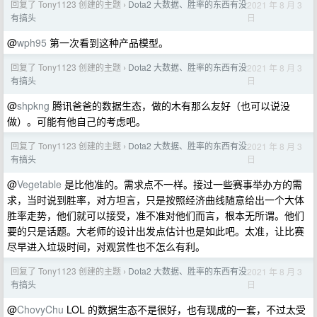
回复了 Tony1123 创建的主题
Dota2 大数据、胜率的东西有没
2021 年 8 月 3
›
日
有搞头
@
wph95
第一次看到这种产品模型。
回复了 Tony1123 创建的主题
Dota2 大数据、胜率的东西有没
2021 年 8 月 3
›
日
有搞头
@
shpkng
腾讯爸爸的数据生态，做的木有那么友好（也可以说没
做）。可能有他自己的考虑吧。
回复了 Tony1123 创建的主题
Dota2 大数据、胜率的东西有没
2021 年 8 月 3
›
日
有搞头
@
Vegetable
是比他准的。需求点不一样。接过一些赛事举办方的需
求，当时说到胜率，对方坦言，只是按照经济曲线随意给出一个大体
胜率走势，他们就可以接受，准不准对他们而言，根本无所谓。他们
要的只是话题。大老师的设计出发点估计也是如此吧。太准，让比赛
尽早进入垃圾时间，对观赏性也不怎么有利。
回复了 Tony1123 创建的主题
Dota2 大数据、胜率的东西有没
2021 年 8 月 3
›
日
有搞头
@
ChovyChu
LOL 的数据生态不是很好，也有现成的一套，不过太受