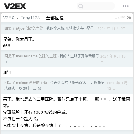
V2EX
Tony1123
全部回复
回复总数
20
›
›
回复了 iAjue 创建的主题
我的个人相册,想收获点小星星
2024 年 11 月 27 日
›
兄弟，你太吊了。
666
回复了 theusername 创建的主题
我的人生终于开始新篇章
2024 年 9 月 19
›
日
了
加油
回复了 meisen 创建的主题
今天到医院「激光点痣 」，想想男
2023 年 9 月
›
12 日
人确实可以更帅一点 😄
哭了。我也是去的三甲医院。暂时只点了十颗，一颗 100 ，送了我两
颗。
完事我脸上还有 1000 块钱的余量。
不包括一个超大的。
人家脸上长痣，我是脸长痣上了。。。。。。。。。。。