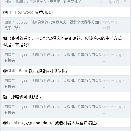
回复了 Salticey 创建的主题
星空终于还是暴死了
2023 年 9 月 7 日
›
@
FFFFourwood
真香现场？
回复了 leeolsen 创建的主题
30 岁从大厂裸辞全家搬往英国的
2023 年 8 月
›
29 日
故事（结）
如果我对象看到，一定会觉得这才是正确的、应该追求的生活方式。
但是，它是吗？
回复了 Tony1123 创建的主题
Dota2 大数据、胜率的东西有没
2021 年 9 月 1
›
日
有搞头
@
ClutchBear
额，那咱俩可能认识。
回复了 Tony1123 创建的主题
Dota2 大数据、胜率的东西有没
2021 年 9 月 1
›
日
有搞头
额，那咱俩可能认识。
回复了 Tony1123 创建的主题
Dota2 大数据、胜率的东西有没
2021 年 8 月 3
›
日
有搞头
@
lumotian
录像 opendota，或者机器人从客户端拉。