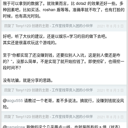
限于可以拿到的数据了。就效果而言，比 dota2 的效果还好一些。多
种因素吧，比如买活、roshan 盾等等。准确率就不吹了，也有打脸的
时候，也有高光时刻。
回复了 Tony1123 创建的主题
工作室找带资入团的小伙伴
2021 年 8 月 3 日
›
好吧，听了大伙的建议，还是以娱乐+学习的目的做下去吧。
其实还是很喜欢玩这个游戏的。
至于“你都实现了还没赚到钱，还要拉别人入坑，这是别人傻还是咋
的？”，没那么简单，不是实现了就开始捡钱了。即使挖矿，也得挖一
段时间不？
没有坑骗，就是分享的思路。
回复了 Tony1123 创建的主题
工作室找带资入团的小伙伴
2021 年 8 月 3 日
›
@
aogu555
请教过一个老哥，差不多说法。搞就行，没赚到钱就没风
险。
回复了 Tony1123 创建的主题
工作室找带资入团的小伙伴
2021 年 8 月 3 日
›
@
namelosw
我做的这个几乎两点一线，也就是所有的 s 值（状态）