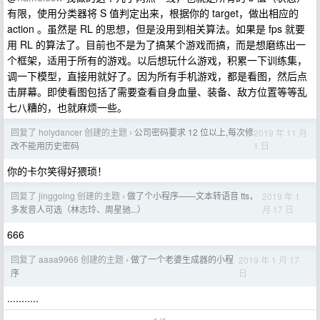
有限，使用分类器将 S 值判定出来，根据你的 target，做出相应的
action 。虽然是 RL 的思想，但是没用到相关算法。如果是 fps 就要
用 RL 的算法了。目前也不是为了搞某个游戏而搞，而是想磨练出一
个框架，适用于所有的游戏。以后想玩什么游戏，积累一下训练集，
调一下模型，直接用就好了。因为所有手机游戏，都是看图，然后点
击屏幕。即使看图包括了需要查看自身血量、装备、敌方位置等等乱
七八糟的，也就麻烦一些。
回复了 holydancer 创建的主题
公司密码要求 12 位以上,每次修
2019 年 11 月
›
1 日
改不能用历史密码
你的卡尔笑得好猥琐！
回复了 jinggoing 创建的主题
做了个小程序——文本转语音 tts，
2019 年 1
›
月 17 日
多发音人可选（林志玲、周星驰...）
666
回复了 aaaa9966 创建的主题
做了一个老婆生成器的小程
2019 年 1 月 17
›
日
序
...........