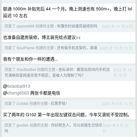
联通 1000m 补贴完后 44 一个月。晚上测速也有 500m+，晚上打 lol
延迟 10 左右
回复了 sssmm666 创建的主题
有懂农村自建房装修的吗
2025 年 11 月 3 日
›
也准备自建房装修，博主装完给点建议><
回复了 SoulFlame 创建的主题
还有偷手机支架的，离谱
2025 年 10 月 16 日
›
我有个朋友和你一样的遭遇...
回复了 XiaoBaiBaii 创建的主题
坐标深圳：搬家后房间内手机信
2025 年 10
›
月 10 日
号满格但是网速非常不稳定，是被人为限制了吗？
@
lixiaobai913
@
cheng6563
两张卡都是电信
回复了 zzzbbb 创建的主题
拉黑罗技！
2025 年 9 月 16 日
›
买了两年的 G102 第一年出现左键双击问题，今年又滚轮不受控制。
回复了 goofish 创建的主题
你好陌生人，可以祝我生日快乐
2025 年 8 月 22
›
日
吗