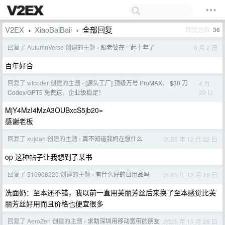
V2EX
XiaoBaiBaii
全部回复
回复总数
36
›
›
回复了 AutumnVerse 创建的主题
跟老婆在一起十年了
6 月 2 日
›
百年好合
回复了 wtcoder 创建的主题
[源头工厂] 顶级万号 ProMAX， $30 刀
4 月
›
29 日
Codex/GPT5 免费送，企业级稳定！
MjY4MzI4MzA3OUBxcS5jb20=
感谢老板
回复了 xujdan 创建的主题
真不知道我妈在想什么
2025 年 12 月 22 日
›
op 这种帖子让我想到了某书
回复了 510908220 创建的主题
有什么好的日用品吗
2025 年 12 月 18 日
›
洗面奶：至本还不错，我以前一直用芙丽芳丝后来换了至本感觉比芙
丽芳丝好用而且价格也便宜很多
回复了 AeroZen 创建的主题
求助深圳用移动宽带的朋友
2025 年 11 月 28 日
›