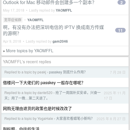
Outlook for Mac 移动邮件会创建多一个副本？
2
May 17, 2018 • Lastly replied by
YAOMFFL
宽带症候群
•
YAOMFFL
啊，有没有办法把深圳电信的 IPTV 换成南方传媒
11
的源啊？
Apr 9, 2018 • Lastly replied by
gam2046
More topics by YAOMFFL
»
YAOMFFL's recent replies
Replied to a topic by peakj
passkey 到底什么作用？
7 月 28 日
›
借楼问一下大佬们的 passkey 一般存在哪呢？
Replied to a topic by dante520
抢了一周国补买安卓，兴奋一
2025 年 11 月
›
17 日
天；用了一晚…第二天退了。
网购无理由退货的政策也是时候改改了
Replied to a topic by YogaHale
大家喜欢看蜡笔小新吗？
2025 年 8 月 27 日
›
副标题，向往的生活