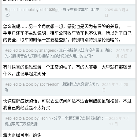
Replied to a topic by tdb11039gg
有没有租过车的（哈尔
2025 年 8 月 4
›
日
滨）
怎么说呢……另一个角度想一想，感觉也是因为有保险的关系，上一
手用户还车不主动说明，租车公司收车验车也不认真。所以为了自己
的安全，取车的时候一定要检查好，特别特别特别是轮胎啥的。
Replied to a topic by zhangeric
现在电脑输入法有没有带 ai 功能
2025 年 8
›
月 2 日
的,根据拼音自动预测你要输入的啥词,减少用户的选词?
有时候真的很难理解一个正常的帖子，有的人非要一大早就在那嘴臭
什么。建议早起先刷牙
Replied to a topic by abcfreedom
脂溢性皮炎究竟该怎么
2025 年 7 月 28
›
日
治
快速缓解症状的话，可以去医院问问适不适合用醋酸氟轻松酊。不过
我自己的经验是不太好买
Replied to a topic by Fechin
分享一个超实用的浏览器插件：一
2025 年 7 月
›
17 日
键提取网页表格数据
雅虎财经可用，感谢