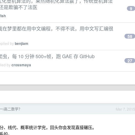
一集关于优化登机算法的，果然随机化算法赢了，传统登机算法
还是欺骗不了法医
9
fish
我在梦里都在用中文编程，不得不说，用中文写汇编很
58
eplied by
benjiam
10 分钟 500+帧，跑 GAE 存 GitHub
27
lied by
crossmaya
一/高二数学？
Mar 7, 201
分、线代、概率统计学完，回头你会发现直接碾压。
系的。