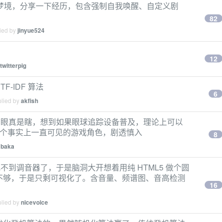
梦境，分享一下经历，包含强制自我唤醒、自定义剧
82
lied by
jinyue524
12
twitterpig
-IDF 算法
6
plied by
akfish
人类的狗眼真是瞎，想到如果眼球追踪设备普及，理论上可以
见一个事实上一直可见的游戏角色，剧透慎入
8
y
baka
找不到调音器了，于是脑洞大开想着用纯 HTML5 做个圆
T 精度不够，于是只剩可视化了。含音量、频谱图、音高检测
16
plied by
nicevoice