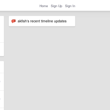
Home
Sign Up
Sign In
akfish's recent timeline updates