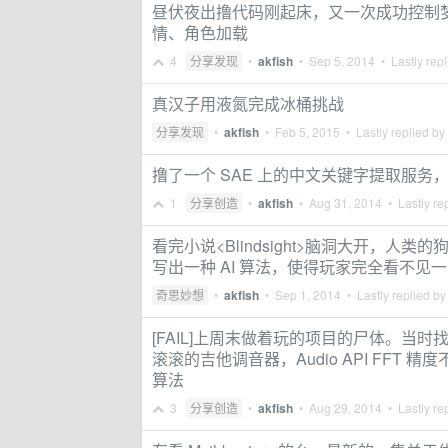
昼伏夜出撸代码刚起床，又一次成功控制
情、角色加载
4
分享发现
•
akfish
•
Sep 5, 2014
• Lastly rep
真汉子用液氮完成冰桶挑战
分享发现
•
akfish
•
Feb 5, 2015
• Lastly replied by
撸了一个 SAE 上的中文关键字提取服务，TF
1
分享创造
•
akfish
•
Aug 31, 2014
• Lastly re
看完小说<Blindsight>脑洞大开，
写出一种 AI 算法，使得玩家完全看不
奇思妙想
•
akfish
•
Sep 1, 2014
• Lastly replied b
[FAIL]上周末做着玩的项目的尸体。当时
滚滚的吉他调音器，Audio API FF
算法
3
分享创造
•
akfish
•
Aug 29, 2014
• Lastly re