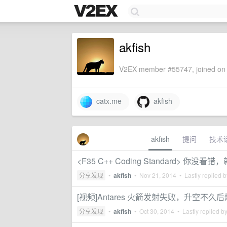
akfish
V2EX member #55747, joined on 
catx.me
akfish
akfish
提问
技术
<F35 C++ Coding Standard> 你
分享发现
•
akfish
•
Nov 21, 2014
• Lastly replied 
[视频]Antares 火箭发射失败，升空不久
分享发现
•
akfish
•
Oct 30, 2014
• Lastly replied b