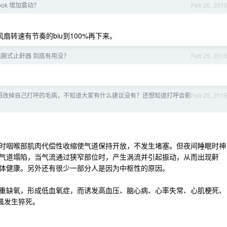
ook 增加震动？
Feb 26, 201
扇转速有节奏的biu到100%再下来。
磁腕式止鼾器 到底有用没？
Feb 25, 201
想改掉自己打呼的毛病，不知道大家有什么建议没有？还想知道打呼会影
Feb 25, 201
时咽喉部肌肉代偿性收缩使气道保持开放，不发生堵塞。但夜间睡眠时神
气道塌陷，当气流通过狭窄部位时，产生涡流并引起振动，从而出现鼾
体健康。另外还有很少一部分人是因为中枢性的原因。
重缺氧，形成低血氧症，而诱发高血压、脑心病、心率失常、心肌梗死、
晨发生猝死。