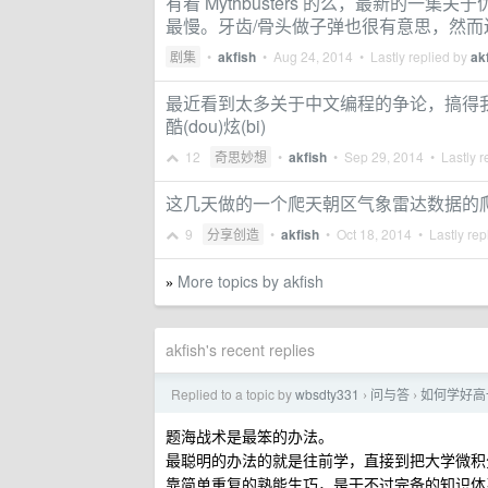
有看 Mythbusters 的么，最新的
最慢。牙齿/骨头做子弹也很有意思，然而
剧集
•
akfish
•
Aug 24, 2014
• Lastly replied by
ak
最近看到太多关于中文编程的争论，搞得
酷(dou)炫(bi)
12
奇思妙想
•
akfish
•
Sep 29, 2014
• Lastly r
这几天做的一个爬天朝区气象雷达数据的爬虫，每 
9
分享创造
•
akfish
•
Oct 18, 2014
• Lastly rep
More topics by akfish
»
akfish's recent replies
Replied to a topic by
wbsdty331
问与答
如何学好高
›
›
题海战术是最笨的办法。
最聪明的办法的就是往前学，直接到把大学微积
靠简单重复的熟能生巧，是干不过完备的知识体