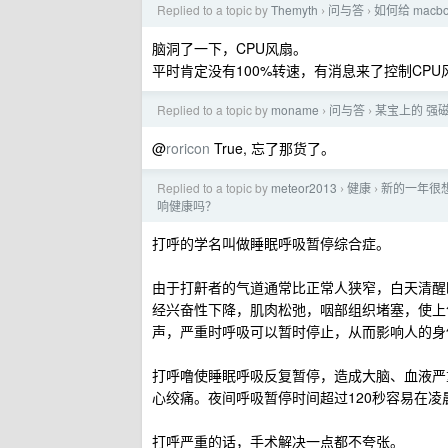
Replied to a topic by
Themyth
问与答
如何给 macb
›
›
脑洞了一下，CPU风扇。
平时肯定没有100%转速，有消息来了控制CPU风
Replied to a topic by
moname
问与答
某宝上的 强
›
›
@
roricon
True, 忘了那货了。
Replied to a topic by
meteor2013
健康
新的一年很
›
›
响健康吗？
打呼的学名叫做睡眠呼吸暂停综合症。
由于打鼾者的气道通常比正常人狭窄，白天清醒
经兴奋性下降，肌肉松弛，咽部组织堵塞，使上
声，严重时呼吸可以暂时停止，从而影响人的身
打呼噜使睡眠呼吸反复暂停，造成大脑、血液严
心绞痛。夜间呼吸暂停时间超过120秒容易在凌
打呼严重的话，手术解决一点都不夸张。