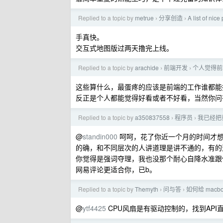
Replied to a topic by
metrue
分享创造
A list of nic
›
›
手真快。
交互式地图版过两天撸完上线。
Replied to a topic by
arachide
前端开发
个人觉得前端
›
›
这些算什么，最蛋疼的应该是前端的工作谁都能
反正是个人都能觉得好看或者不好看，当然你问
Replied to a topic by
a350837558
程序员
我已经把获
›
›
@
standin000
呵呵，花了你近一个月的时间才想
的确，和不同层次的人讲道理是讲不通的，有的
你觉得是强词夺理，我也没那个耐心自降水准跟
网易评论更适合你，已b。
Replied to a topic by
Themyth
问与答
如何给 macb
›
›
@
ytf4425
CPU风扇是有驱动控制的，找到API