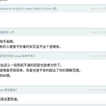
e places for coding in major cities of China (续)
Mar 4, 201
挺苦 b 的
Mar 2, 201
指手画脚。
有的人哪里不好看时却又说不出个道理来。
奖的消息 issue 给原作者了
Mar 1, 201
出这么一段狗屁不通的回复也是难为你了。
道理虽然很简单，但是也很不幸的超出了你的理解范围。
你纠缠。
ook 增加震动？
Feb 26, 201
直接设置转速。