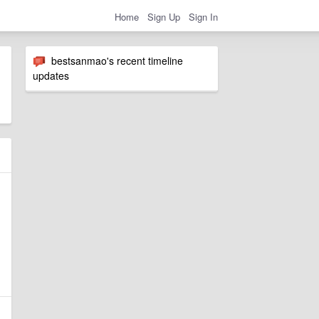
Home
Sign Up
Sign In
bestsanmao's recent timeline
updates