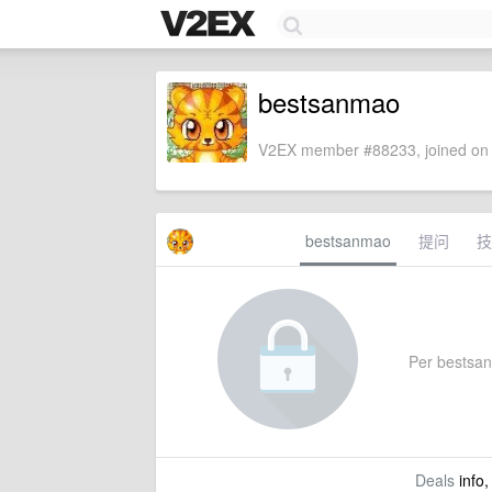
bestsanmao
V2EX member #88233, joined on 
bestsanmao
提问
技
Per bestsanm
Deals
info,