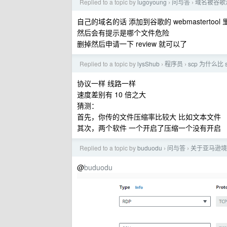
Replied to a topic by
lugoyoung
问与答
域名被谷歌
›
›
自己的域名的话 添加到谷歌的 webmastertool 
然后会有提示是哪个文件危险
删掉然后申请一下 review 就可以了
Replied to a topic by
lysShub
程序员
scp 为什么比 
›
›
协议一样 线路一样
速度差别有 10 倍之大
猜测：
首先，你传的文件压缩率比较大 比如文本文件
其次，两个软件 一个开启了压缩一个没有开启
Replied to a topic by
buduodu
问与答
关于亚马逊境外
›
›
@
buduodu