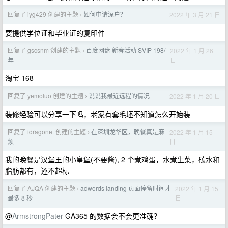
回复了 iyg429 创建的主题
如何申请深户？
2022 年 3 月 21 日
›
要提供学位证和毕业证的复印件
回复了 gscsnm 创建的主题
百度网盘 新春活动 SVIP 198/
2022 年 1 月 26
›
日
年
淘宝 168
回复了 yemoluo 创建的主题
说说我最近远程的情况
2022 年 1 月 20 日
›
装修经验可以分享一下吗，老家有套毛坯不知道怎么开始装
回复了 idragonet 创建的主题
在深圳龙华区，晚餐真是麻
2022 年 1 月 15
›
日
烦
我的晚餐是汉堡王的小皇堡(不要酱), 2 个煮鸡蛋，水煮生菜，碳水和
脂肪都有，还不超标
回复了 AJQA 创建的主题
adwords landing 页面停留时间才
2022 年 1 月 15
›
日
最多 8 秒
@
ArmstrongPater
GA365 的数据会不会更准确？