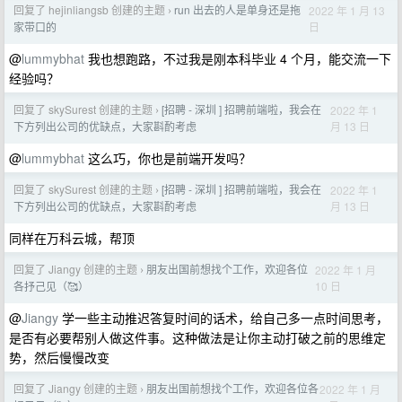
回复了 hejinliangsb 创建的主题
run 出去的人是单身还是拖
2022 年 1 月 13
›
日
家带口的
@
lummybhat
我也想跑路，不过我是刚本科毕业 4 个月，能交流一下
经验吗？
回复了 skySurest 创建的主题
[招聘 - 深圳 ] 招聘前端啦，我会在
2022 年 1
›
月 13 日
下方列出公司的优缺点，大家斟酌考虑
@
lummybhat
这么巧，你也是前端开发吗？
回复了 skySurest 创建的主题
[招聘 - 深圳 ] 招聘前端啦，我会在
2022 年 1
›
月 13 日
下方列出公司的优缺点，大家斟酌考虑
同样在万科云城，帮顶
回复了 Jiangy 创建的主题
朋友出国前想找个工作，欢迎各位
2022 年 1 月
›
10 日
各抒己见（🥰）
@
Jiangy
学一些主动推迟答复时间的话术，给自己多一点时间思考，
是否有必要帮别人做这件事。这种做法是让你主动打破之前的思维定
势，然后慢慢改变
回复了 Jiangy 创建的主题
朋友出国前想找个工作，欢迎各位各
2022 年 1 月
›