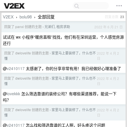
V2EX
bolu98
全部回复
回复总数
23
›
›
回复了 panxi 创建的主题
兄弟们, 租房求助
2022 年 6 月 21 日
›
试试在 wx 小程序“暖房直租”找找，他们有在深圳运营，个人感觉房源
还行
回复了 dwlovelife 创建的主题
家里马上要装修了，什么也不
2022 年 4 月 2
›
日
懂
@
v2410117
太感谢了，你的分享非常有用！我已经做好心理准备了
回复了 dwlovelife 创建的主题
家里马上要装修了，什么也不
2022 年 4 月 2
›
日
懂
@
iovekkk
怎么筛选靠谱的装修公司？有哪些渠道推荐，能说一下
吗？
回复了 dwlovelife 创建的主题
家里马上要装修了，什么也不
2022 年 4 月 2
›
日
懂
@
v2410117
怎么找和筛选靠谱的工人啊，好头疼这个问题