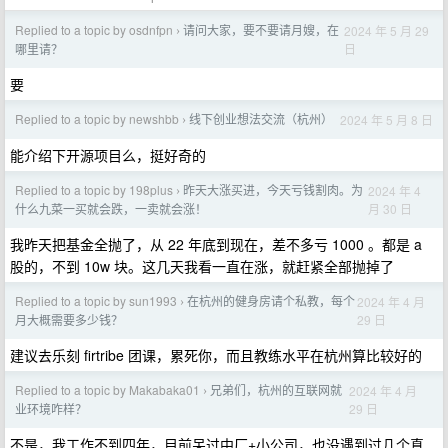
Replied to a topic by osdnfpn
请问大家，要不要请月嫂，在
2024 年 5 月 29
›
日
哪里请？
要
Replied to a topic by newshbb
线下创业想法交流（杭州）
2024 年 5 月 8 日
›
能介绍下开源项目么，挺好奇的
Replied to a topic by 198plus
昨天大涨买进，今天亏钱割肉。为
2024 年 4
›
月 30 日
什么九菜一买就会跌，一卖就会涨！
我昨天把基金全抛了，从 22 年底到现在，差不多亏 1000 。都是 a
股的，不到 10w 块。这几天我看一直在涨，就赶紧全部抛掉了
Replied to a topic by sun1993
在杭州的健身房请个私教，每个
2024 年 4 月
›
29 日
月大概需要多少钱？
建议去乐刻 firtribe 团课，累死你，而且教练水平在杭州算比较好的
Replied to a topic by Makabaka01
兄弟们，杭州的互联网就
2024 年 4 月
›
29 日
业环境咋样？
不是，我工作不到四年，目前呆过中厂+小公司，也没遇到过几个真