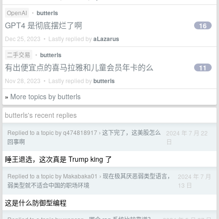
OpenAI
•
butterls
GPT4 是彻底摆烂了啊
16
Dec 25, 2023 • Lastly replied by
aLazarus
二手交易
•
butterls
有出便宜点的喜马拉雅和儿童会员年卡的么
11
Nov 28, 2023 • Lastly replied by
butterls
More topics by butterls
»
butterls's recent replies
Replied to a topic by q474818917
这下完了，这美股怎么
2024 年 7 月 22
›
日
回事啊
睡王退选，这次真是 Trump king 了
Replied to a topic by Makabaka01
现在极其厌恶弱类型语言，
2024 年 7 月
›
13 日
弱类型就不适合中国的职场环境
这是什么防御型编程