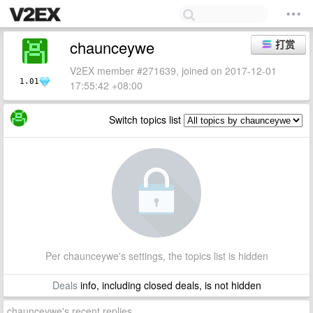
chaunceywe
打赏
V2EX member #271639, joined on 2017-12-01
1.01
17:55:42 +08:00
Switch topics list
Per chaunceywe's settings, the topics list is hidden
Deals
info, including closed deals, is not hidden
chaunceywe's recent replies