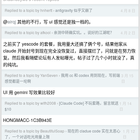
Replied to a topic by hnhertt
antigravity 似乎又崩了
4 月 8 日
›
@
airqj
其他的不行，写 ui 感觉还是独一档的。
Replied to a topic by afkool
亲测中转确实坑。。说好的江湖呢？
4 月 2 日
›
之前买了 yescode 的套餐，我用量大还搞了俩个号，结果他家从
claude 开始封号到现在完全没恢复过，直接摆烂了，问就是在努力恢
复。然后我看隔壁论坛有人发帖曝光，帖子过了几个小时就没了，真
的纯坑。
Replied to a topic by YanSeven
我用 cc 和 codex 用到现在，写前端
3 月 15
›
日
感觉都是一坨啊
UI 用 gemini 写效果比较好
Replied to a topic by wlfh2008
[Claude Code] 不玩套路，留言就送
1 月 14
›
日
$10
HONGMACC-1C3B943E
Replied to a topic by BeautifulSoap
现在的 cladue code 实在太恶心
1 月 12
›
日
了，一个对话吃光用量上限