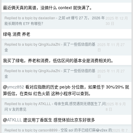
最近俩天真的离谱，没搞什么 context 就快满了。
Replied to a topic by daxiaolian
之前 etf 爆亏 27 万， 2026 年
2025 年 12 月
›
30 日
能长期持有 ETF 有哪些？
绿电 消费 养老
Replied to a topic by QingXuJiaZhi
买了一些低估值的基
2025 年 11 月 27
›
日
金
我买了绿电，养老和消费，低估区间的基本全是消费相关的。
Replied to a topic by QingXuJiaZhi
买了一些低估值的基
2025 年 11 月 27
›
日
金
@
ymcz852
看对应指数的历史 pe/pb 分位数，如果低于 30%/20% 就
算低估，在类似 红色火箭 这种小程序可以查到。
Replied to a topic by ATKLLL
母亲生病,感觉遇到无德医生了,问
2025 年 9 月
›
8 日
问 V 友的意见
@
ATKLLL
建议用丁香医生 感觉体验比京东好很多
Replied to a topic by carson8899
空投 sol 的手已经打麻😂v2ex 的
2025 年 7
›