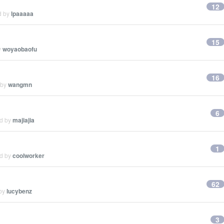
12
d by
lpaaaaa
15
y
woyaobaofu
16
 by
wangmn
6
ed by
majiajia
1
ed by
coolworker
62
 by
lucybenz
3