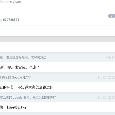
lied by
archxm
2
 by
630738591
视，发现投屏好难用，求解决方法！
Feb 1
击更新，提示未安装。也废了
区的 Google 账号？
Nov 27, 202
证的环节，不知道大家怎么跳过的
上卖的 google 账号，是怎么创建的吗？
Nov 25, 202
信，扫码验证吗？