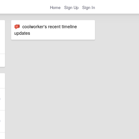
Home
Sign Up
Sign In
coolworker's recent timeline
updates