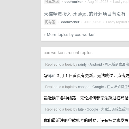
分享发现
•
coolworker
•
Aug 21, 2023
• Lastly rep
天猫精灵接入 chatgpt 的开源项目有没有
问与答
•
coolworker
•
Jul 6, 2023
• Lastly replied
More topics by coolworker
»
coolworker's recent replies
Replied to a topic by
rainfy
Android
周末新到索尼电
›
›
@
ajan
2 月 1 日首页有更新，无法跳过，点
Replied to a topic by
cookgo
Google
在大陆如何注册美
›
›
最近换了各种线路，无论如何都无法跳过扫码验
Replied to a topic by
lute
Google
大家知道咸鱼或淘宝
›
›
你们最近注册谷歌账号的时候，没有被要求发短