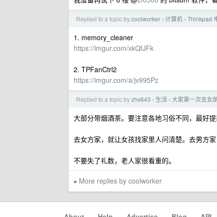
Replied to a topic by
coolworker
计算机
Thinkpa
›
›
1. memory_cleaner
https://imgur.com/xkQfJFk
2. TPFanCtrl2
https://imgur.com/a/jv995Pz
Replied to a topic by
zhx643
生活
大家第一次去女
›
›
大部分带烟酒茶。要注意各地习俗不同，最好提
去女方家，就让女孩找家里人问清楚。去男方家
不要失了礼数，老人家很看重的。
More replies by coolworker
»
About
·
Help
·
Advertise
·
Blog
·
API