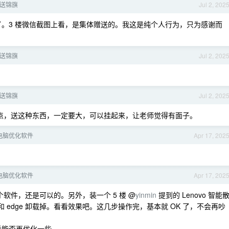
送锦旗
Jul 2, 202
了。3 楼微信截图上看，是集体赠送的。我这是纯个人行为，只为感谢而
送锦旗
Jul 2, 202
送锦旗
Jul 2, 202
点，送这种东西，一定要大，可以挂起来，让老师觉得有面子。
d 电脑优化软件
Apr 17, 202
d 电脑优化软件
Apr 17, 202
个软件，还是可以的。另外，装一个 5 楼 @
yinmin
提到的 Lenovo 智能
der 和 edge 卸载掉。看看效果吧。这几步操作完，基本就 OK 了，不会再吵
件，看能否再优化一些。