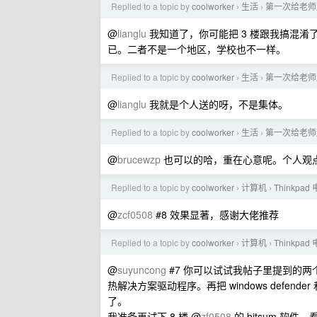
Replied to a topic by
coolworker
生活
第一次给老师
›
›
@
lianglu
我知道了，你可能把 3 楼跟我搞混淆
已。二者不是一个地区，学校也不一样。
Replied to a topic by
coolworker
生活
第一次给老师
›
›
@
lianglu
我就是个人送的呀，不是集体。
Replied to a topic by
coolworker
生活
第一次给老师
›
›
@
brucewzp
也可以的哈，重在心意呢。个人观
Replied to a topic by
coolworker
计算机
Thinkpa
›
›
@
zcf0508
#8 效果显著，感谢大佬推荐
Replied to a topic by
coolworker
计算机
Thinkpa
›
›
@
suyuncong
#7 你可以试试我帖子里提到的两
热解决方案驱动程序。再把 windows defen
了。
我准备再试下 8 楼 @
zf0508
的 bitsum 软