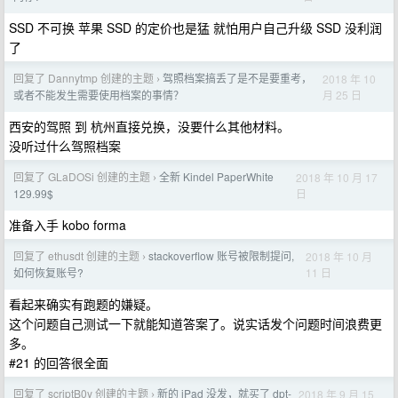
SSD 不可换 苹果 SSD 的定价也是猛 就怕用户自己升级 SSD 没利润
了
回复了 Dannytmp 创建的主题
驾照档案搞丢了是不是要重考，
2018 年 10
›
月 25 日
或者不能发生需要使用档案的事情？
西安的驾照 到 杭州直接兑换，没要什么其他材料。
没听过什么驾照档案
回复了 GLaDOSi 创建的主题
全新 Kindel PaperWhite
2018 年 10 月 17
›
日
129.99$
准备入手 kobo forma
回复了 ethusdt 创建的主题
stackoverflow 账号被限制提问,
2018 年 10 月
›
11 日
如何恢复账号?
看起来确实有跑题的嫌疑。
这个问题自己测试一下就能知道答案了。说实话发个问题时间浪费更
多。
#21 的回答很全面
回复了 scriptB0y 创建的主题
新的 iPad 没发，就买了 dpt-
2018 年 9 月 15
›