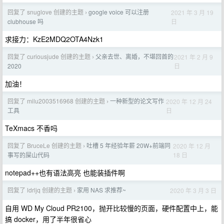
回复了 snuglove 创建的主题
google voice 可以注册
2021 年 3 月 19
›
日
clubhouse 吗
求接力：KzE2MDQ2OTA4Nzk1
回复了 curiousjude 创建的主题
父亲去世、离婚，不堪回首的
2021 年 2 月 9
›
日
2020
加油！
回复了 milu2003516968 创建的主题
一种新型的论文写作
2020 年 12 月 24
›
日
工具
TeXmacs 不香吗
回复了 BruceLe 创建的主题
吐槽 5 年经验年薪 20W+前端同
2020 年 12 月
›
18 日
事写的屎山代码
notepad++也有语法高亮 也能装插件啊
回复了 ldrljq 创建的主题
家用 NAS 求推荐~
2020 年 3 月 3 日
›
自用 WD My Cloud PR2100，抛开比较慢的页面，硬件配置中上，能
搞 docker，用了半年很省心