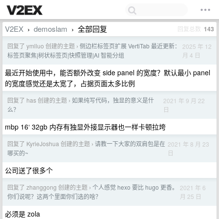
V2EX
demoslam
全部回复
回复总数
143
›
›
回复了 ymlluo 创建的主题
侧边栏标签页扩展 VertiTab 最近更新：
2025 年 12
›
月 4 日
标签页聚焦|树状标签页|快照管理|AI 智能分组
最近开始使用中，能否额外改变 side panel 的宽度？默认最小 panel
的宽度感觉还是太宽了，占据页面太多比例
回复了 has 创建的主题
如果纯写代码，独显的意义是什
2021 年 9 月 22
›
日
么？
mbp 16‘ 32gb 内存有独显外接显示器也一样卡顿拉垮
回复了 KyrieJoshua 创建的主题
请教一下大家的双肩包是在
2021 年 8 月 23
›
日
哪买的~
公司送了很多个
回复了 zhanggong 创建的主题
个人感觉 hexo 要比 hugo 更香。
2021 年 6
›
月 25 日
你们说呢？这两个里面你们选的啥？
必须是 zola