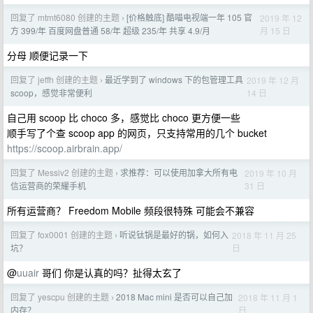
回复了 mtmt6080 创建的主题
[价格触底] 酷喵电视端一年 105 官
2019 年 12
›
月 15 日
方 399/年 百度网盘普通 58/年 超级 235/年 共享 4.9/月
分母 顺便记录一下
回复了 jeffh 创建的主题
最近学到了 windows 下的包管理工具
2019 年 12 月
›
14 日
scoop，感觉非常便利
自己用 scoop 比 choco 多，感觉比 choco 更方便一些
顺手写了个查 scoop app 的网页，只支持常用的几个 bucket
https://scoop.airbrain.app/
回复了 Messiv2 创建的主题
求推荐：可以使用加拿大所有电
2019 年 10 月
›
31 日
信运营商的荣耀手机
所有运营商？ Freedom Mobile 频段很特殊 可能会不兼容
回复了 fox0001 创建的主题
听说钛锅是最好的锅，如何入
2018 年 11 月 25
›
日
坑？
@
uuair
哥们 你是认真的吗？扯得太玄了
回复了 yescpu 创建的主题
2018 Mac mini 是否可以自己加
2018 年 11 月 1
›
日
内存？