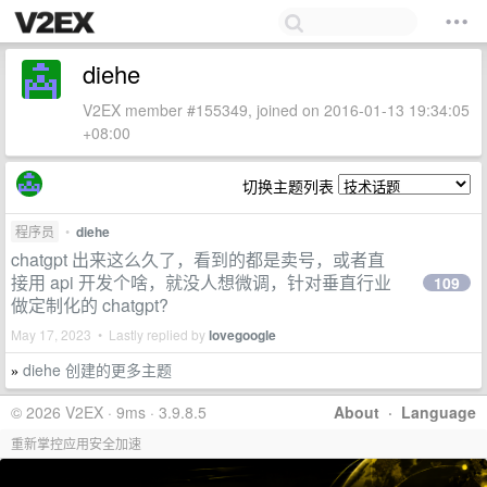
diehe
V2EX member #155349, joined on 2016-01-13 19:34:05
+08:00
切换主题列表
程序员
•
diehe
chatgpt 出来这么久了，看到的都是卖号，或者直
接用 api 开发个啥，就没人想微调，针对垂直行业
109
做定制化的 chatgpt?
May 17, 2023 • Lastly replied by
lovegoogle
diehe 创建的更多主题
»
© 2026 V2EX · 9ms · 3.9.8.5
About
·
Language
重新掌控应用安全加速