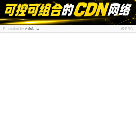
Promoted by
AxisNow
PRO