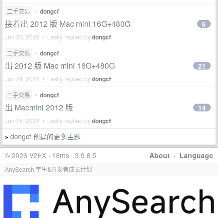
二手交易
•
dongcf
接着出 2012 版 Mac mini 16G+480G
6
Jun 30, 2022 • Lastly replied by
dongcf
二手交易
•
dongcf
出 2012 版 Mac mini 16G+480G
21
Jun 24, 2022 • Lastly replied by
dongcf
二手交易
•
dongcf
出 Macmini 2012 版
14
Jun 16, 2022 • Lastly replied by
dongcf
dongcf 创建的更多主题
»
© 2026 V2EX · 18ms · 3.9.8.5
About
·
Language
AnySearch 学生&开发者成长计划