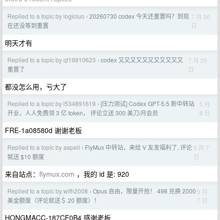
Replied to a topic by logicluo
20260730 codex 今天还重置吗？到现
7 月 30
›
日
在还没等到重置
明天才有
Replied to a topic by qf19910623
codex 又又又又又又又又又又又
7 月 29
›
日
重置了
都没怎么用，亏大了
Replied to a topic by l534891619
[压力测试] Codex GPT-5.5 新中转站
5 月
›
8 日
开业，人人免费领 3 亿 token， 评论立送 300 美刀/月会员
FRE-1a08580d 谢谢老板
Replied to a topic by aapeli
FlyMux 中转站，来给 V 友发福利了, 评论
5 月 7
›
日
就送 $10 额度
来自站点：
flymux.com
，我的 id 是: 920
Replied to a topic by wlfh2008
Opus 自由，限量开抢！ 498 兑换 2000
5 月
›
7 日
美金额度（评论就送＄ 20 额度）！
HONGMACC-187CE0B4 感谢老板