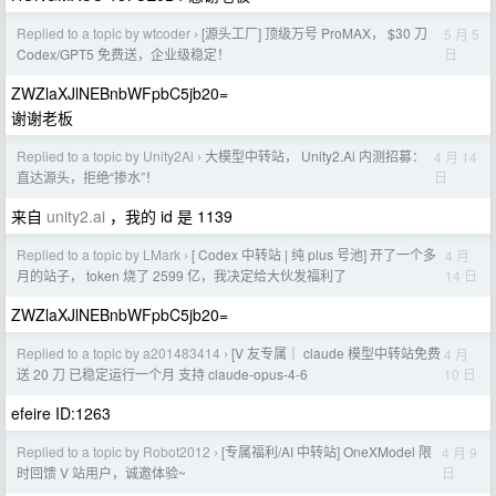
Replied to a topic by wtcoder
[源头工厂] 顶级万号 ProMAX， $30 刀
5 月 5
›
日
Codex/GPT5 免费送，企业级稳定！
ZWZlaXJlNEBnbWFpbC5jb20=
谢谢老板
Replied to a topic by Unity2Ai
大模型中转站， Unity2.Ai 内测招募：
4 月 14
›
日
直达源头，拒绝“掺水”！
来自
unity2.ai
，我的 id 是 1139
Replied to a topic by LMark
[ Codex 中转站 | 纯 plus 号池] 开了一个多
4 月
›
14 日
月的站子， token 烧了 2599 亿，我决定给大伙发福利了
ZWZlaXJlNEBnbWFpbC5jb20=
Replied to a topic by a201483414
[V 友专属｜ claude 模型中转站免费
4 月
›
10 日
送 20 刀 已稳定运行一个月 支持 claude-opus-4-6
efeire ID:1263
Replied to a topic by Robot2012
[专属福利/AI 中转站] OneXModel 限
4 月 9
›
日
时回馈 V 站用户，诚邀体验~