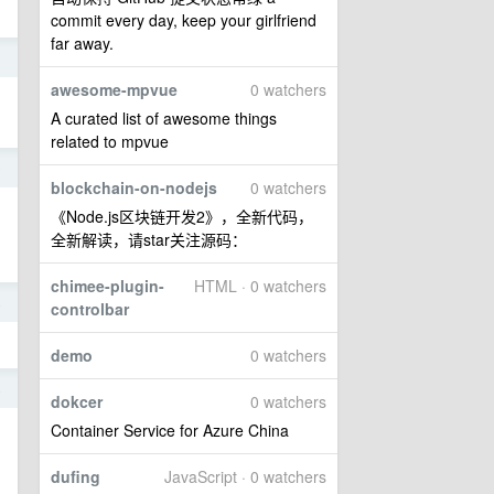
commit every day, keep your girlfriend
far away.
9
awesome-mpvue
0 watchers
A curated list of awesome things
related to mpvue
9
blockchain-on-nodejs
0 watchers
《Node.js区块链开发2》，全新代码，
全新解读，请star关注源码：
chimee-plugin-
HTML · 0 watchers
4
controlbar
demo
0 watchers
4
dokcer
0 watchers
Container Service for Azure China
dufing
JavaScript · 0 watchers