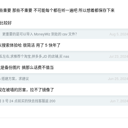
些重要 那些不重要 不可能每个都在听一遍吧 所以想着都保存下来
理比较好
重要的是可以导入 MoneyWiz 到处的 csv 文件？
Aug 5, 202
搜索体验哈 很简洁 用了 5 快年了
左右,求推荐个淘宝,拼多多,JD 的店铺,买 nas
Jul 23, 202
求 就是备份图片 搞那么话费不值当
as 搭建方案，求建议
Jun 25, 202
r 现在被墙的厉害，拉不了镜像了
 月 3 号 24 点前买的快去找客服返 200
Jun 7, 202