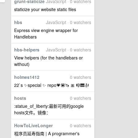
grunt-staticize
JavaScript · 0 watchers
staticize your website static files
hbs
JavaScript · 0 watchers
Express view engine wrapper for
Handlebars
hbs-helpers
JavaScript · 0 watchers
View helpers (for the handlebars or
without)
holmes1412
0 watchers
22`s ✨special ✨ repo💗💟🦄 🎀 🎼🎹🎻
hosts
0 watchers
:statue_of_liberty:最新可用的google
hosts文件。镜像：
HowToLiveLonger
0 watchers
程序员延寿指南 | A programmer's