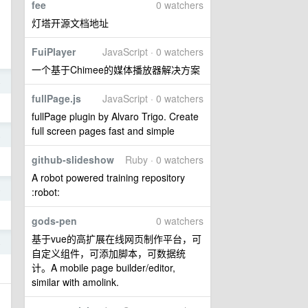
fee
0 watchers
灯塔开源文档地址
FuiPlayer
JavaScript · 0 watchers
一个基于Chimee的媒体播放器解决方案
4
fullPage.js
JavaScript · 0 watchers
fullPage plugin by Alvaro Trigo. Create
full screen pages fast and simple
4
github-slideshow
Ruby · 0 watchers
A robot powered training repository
4
:robot:
gods-pen
0 watchers
基于vue的高扩展在线网页制作平台，可
4
自定义组件，可添加脚本，可数据统
计。A mobile page builder/editor,
similar with amolink.