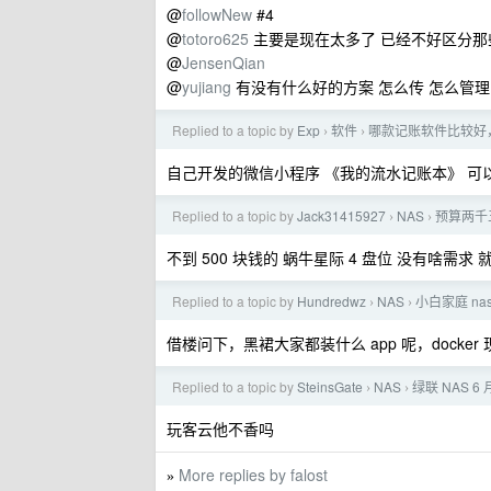
@
followNew
#4
@
totoro625
主要是现在太多了 已经不好区分那
@
JensenQian
@
yujiang
有没有什么好的方案 怎么传 怎么管
Replied to a topic by
Exp
软件
哪款记账软件比较好，更
›
›
自己开发的微信小程序 《我的流水记账本》 可以
Replied to a topic by
Jack31415927
NAS
预算两千五
›
›
不到 500 块钱的 蜗牛星际 4 盘位 没有啥需
Replied to a topic by
Hundredwz
NAS
小白家庭 n
›
›
借楼问下，黑裙大家都装什么 app 呢，docke
Replied to a topic by
SteinsGate
NAS
绿联 NAS 6
›
›
玩客云他不香吗
More replies by falost
»