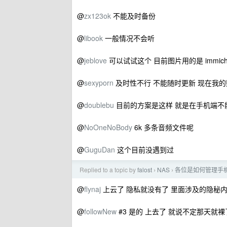
@
zx123ok
不能及时备份
@
libook
一般情况不会听
@
jeblove
可以试试这个 目前图片用的是 immi
@
sexyporn
及时性不行 不能随时更新 现在我的照
@
doublebu
目前的方案是这样 就是在手机端不
@
NoOneNoBody
6k 多条音频文件呢
@
GuguDan
这个目前没遇到过
Replied to a topic by
falost
NAS
各位是如何管理手
›
›
@
flynaj
上云了 隐私就没有了 里面涉及的隐秘
@
followNew
#3 是的 上去了 就说不定那天就裸