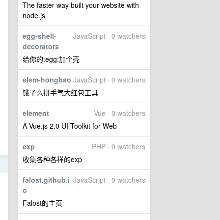
The faster way built your website with
node.js
egg-shell-
JavaScript · 0 watchers
decorators
给你的:egg:加个壳
elem-hongbao
JavaScript · 0 watchers
饿了么拼手气大红包工具
element
Vue · 0 watchers
A Vue.js 2.0 UI Toolkit for Web
exp
PHP · 0 watchers
收集各种各样的exp
4
falost.github.i
JavaScript · 0 watchers
o
Falost的主页