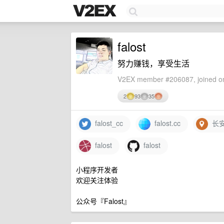
falost
努力赚钱，享受生活
V2EX member #206087, joined on
2
93
35
falost_cc
falost.cc
长
falost
falost
小程序开发者
欢迎关注体验
公众号『Falost』