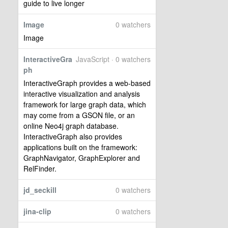
guide to live longer
Image
0 watchers
Image
InteractiveGra
JavaScript · 0 watchers
ph
InteractiveGraph provides a web-based
interactive visualization and analysis
framework for large graph data, which
may come from a GSON file, or an
online Neo4j graph database.
InteractiveGraph also provides
applications built on the framework:
GraphNavigator, GraphExplorer and
RelFinder.
jd_seckill
0 watchers
jina-clip
0 watchers