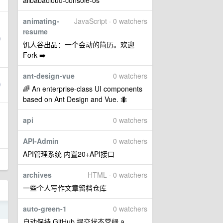
alibabacloud-console-os
animating-
JavaScript · 0 watchers
resume
饥人谷出品：一个会动的简历。欢迎
Fork ➡️
ant-design-vue
0 watchers
🌈 An enterprise-class UI components
based on Ant Design and Vue. 🐜
api
0 watchers
API-Admin
0 watchers
API管理系统 内置20+API接口
archives
HTML · 0 watchers
一些个人写作文章留档仓库
auto-green-1
0 watchers
1
自动保持 GitHub 提交状态常绿 a