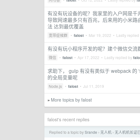
falost
fa
有没有玩设备的呢？我家里的入户网是千
导致网速最多只有百兆，后来用的小米路由器
法 达到最优覆盖
宽带症候群
•
falost
•
Mar 19, 2022
• Lastly replied
有没有玩小程序开发的呢？建个微信交流
微信
•
falost
•
Apr 17, 2022
• Lastly replied by
falo
求助下， gulp 有没有类似于 webpack 的 'sa
的全局变量呢
Node.js
•
falost
•
Jul 11, 2019
More topics by falost
»
falost's recent replies
Replied to a topic by
Srande
无人机
无人机机长证
›
›