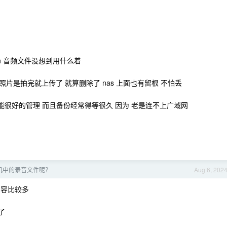
ch 音频文件没想到用什么着
片是拍完就上传了 就算删除了 nas 上面也有留根 不怕丢
能很好的管理 而且备份经常得等很久 因为 老是连不上广域网
机中的录音文件呢？
Aug 6, 202
内容比较多
了