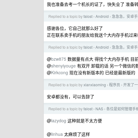
我也准备去考一个机长的证了，快失业了 准备
Replied to a topic by
falost
Android
急急急，安卓手
›
›
感谢各位，它自己就那么好了
正在联系卖手机的朋友给我送个大内存手机过来
Replied to a topic by
falost
Android
急急急，安卓手
›
›
@
bzw875
数据量有点大 得找个大内存手机 目
@
shenyiyouge
有双开 卸载的话 另一个微信的
@
Kirkcong
现在没有新版本的 已经是最新版的
Replied to a topic by
xianxiaoming
程序员
开发了一
›
›
安卓都没有，可以告辞了
Replied to a topic by
falost
NAS
各位是如何管理手
›
›
@
lazydog
这种就是不太方便
@
linhua
太麻烦了这样