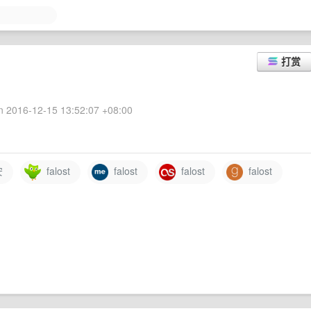
打赏
 2016-12-15 13:52:07 +08:00
安
falost
falost
falost
falost