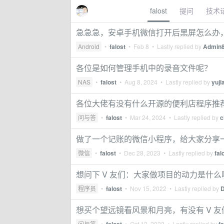
falost
提问
技术
急急急，安卓手机微信打开后黑屏怎么办
Android
•
falost
•
Feb 8
• Lastly replied by
Admin
各位是如何管理手机中的录音文件呢？
NAS
•
falost
•
Aug 8, 2024
• Lastly replied by
yuji
各位大佬有没有什么开源的便利店程序推
问与答
•
falost
•
Mar 24, 2024
• Lastly replied by
c
做了一个记账的微信小程序，给大家分享
微信
•
falost
•
Dec 28, 2023
• Lastly replied by
fal
想问下 V 友们：大家做项目的动力是什
程序员
•
falost
•
Nov 15, 2022
• Lastly replied by
想买个望远镜看风景和月亮，有没有 V 
问与答
•
•
Oct 12, 2022
• Lastly replied by