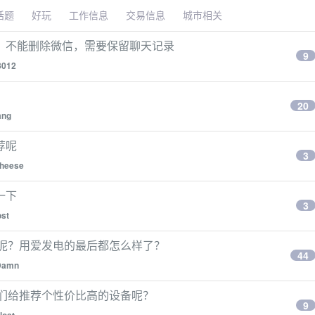
话题
好玩
工作信息
交易信息
城市相关
，不能删除微信，需要保留聊天记录
9
8012
20
ang
荐呢
3
heese
一下
3
ost
么呢？用爱发电的最后都怎么样了？
44
Damn
友们给推荐个性价比高的设备呢？
9