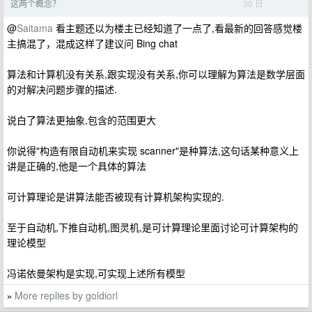
30 日
这两个概念？
@
Saitama
看主题还以为楼主已经知道了一点了,看最新的回答感觉楼
主搞混了，混成这样了建议问 Bing chat
算法和计算机没有关系,跟实现没有关系,你可以理解为算法是数学层面
的对解决问题步骤的描述.
说白了算法更抽象,包含的范围更大
你说得"构造有限自动机来实现 scanner"是种算法,这句话某种意义上
讲是正确的,他是一个具体的算法
可计算理论是讲算法能否被现有计算机架构实现的.
至于自动机,下推自动机,图灵机,是可计算理论里面讨论可计算架构的
理论模型
冯诺依曼架构是实现,可实现上述所有模型
More replies by goldiorl
»