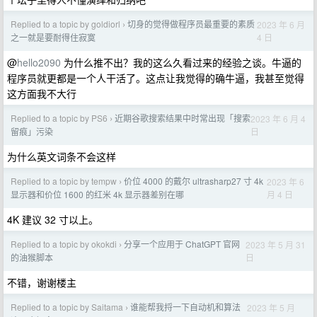
Replied to a topic by goldiorl
切身的觉得做程序员最重要的素质
2023 年 6 月
›
4 日
之一就是要耐得住寂寞
@
hello2090
为什么推不出？我的这么久看过来的经验之谈。牛逼的
程序员就更都是一个人干活了。这点让我觉得的确牛逼，我甚至觉得
这方面我不大行
Replied to a topic by PS6
近期谷歌搜索结果中时常出现「搜索
2023 年 6 月 4
›
日
留痕」污染
为什么英文词条不会这样
Replied to a topic by tempw
价位 4000 的戴尔 ultrasharp27 寸 4k
2023 年 6
›
月 4 日
显示器和价位 1600 的红米 4k 显示器差别在哪
4K 建议 32 寸以上。
Replied to a topic by okokdi
分享一个应用于 ChatGPT 官网
2023 年 5 月 31
›
日
的油猴脚本
不错，谢谢楼主
Replied to a topic by Saitama
谁能帮我捋一下自动机和算法
2023 年 5 月
›