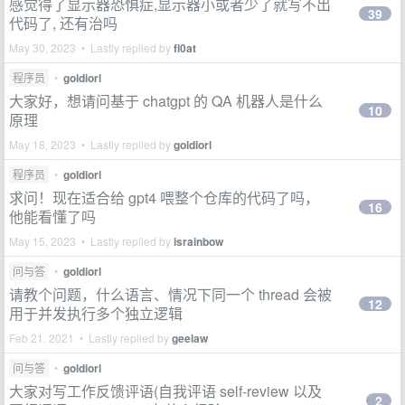
感觉得了显示器恐惧症,显示器小或者少了就写不出
39
代码了, 还有治吗
May 30, 2023 • Lastly replied by
fl0at
程序员
•
goldiorl
大家好，想请问基于 chatgpt 的 QA 机器人是什么
10
原理
May 18, 2023 • Lastly replied by
goldiorl
程序员
•
goldiorl
求问！现在适合给 gpt4 喂整个仓库的代码了吗，
16
他能看懂了吗
May 15, 2023 • Lastly replied by
israinbow
问与答
•
goldiorl
请教个问题，什么语言、情况下同一个 thread 会被
12
用于并发执行多个独立逻辑
Feb 21, 2021 • Lastly replied by
geelaw
问与答
•
goldiorl
大家对写工作反馈评语(自我评语 self-review 以及
2