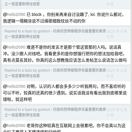
6 日
之一就是要耐得住寂寞
@
hello2090
已 block ，你别来再来自讨没趣了, lol. 你说什么都对，
我逻辑一塌糊涂说不过缜密细致纹丝不动的你
Replied to a topic by goldiorl
切身的觉得做程序员最重要的素质
2023 年 6 月
›
6 日
之一就是要耐得住寂寞
@
hello2090
难道不是你的发言才是那个管这管那的人吗。说话真
冲。没少跟人对线吧。我看更多的是你想强行把你的想法加给我吧，
真有点莫名其妙。你真的这么想教我应该怎么发帖怎么说话怎么做吗
Replied to a topic by goldiorl
切身的觉得做程序员最重要的素质
2023 年 6 月
›
6 日
之一就是要耐得住寂寞
@
hello2090
对啊，认识的人都会多多少少听我两句，而不喜欢听的
可以不听，较真的还真的很少遇到。说实话我没有看出我到底哪里说
错啦，就这样吧
Replied to a topic by goldiorl
切身的觉得做程序员最重要的素质
2023 年 6 月
›
5 日
之一就是要耐得住寂寞
@
hello2090
老哥你这种较真在互联网上会很累吧。你不会真以为这
个坛子里得人不懂演绎和归纳吧