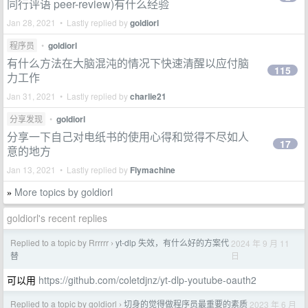
同行评语 peer-review)有什么经验
Jan 28, 2021 • Lastly replied by
goldiorl
程序员
•
goldiorl
有什么方法在大脑混沌的情况下快速清醒以应付脑
115
力工作
Jan 31, 2021 • Lastly replied by
charlie21
分享发现
•
goldiorl
分享一下自己对电纸书的使用心得和觉得不尽如人
17
意的地方
Jan 13, 2021 • Lastly replied by
Flymachine
More topics by goldiorl
»
goldiorl's recent replies
Replied to a topic by Rrrrrr
yt-dlp 失效，有什么好的方案代
2024 年 9 月 11
›
日
替
可以用
https://github.com/coletdjnz/yt-dlp-youtube-oauth2
Replied to a topic by goldiorl
切身的觉得做程序员最重要的素质
2023 年 6 月
›