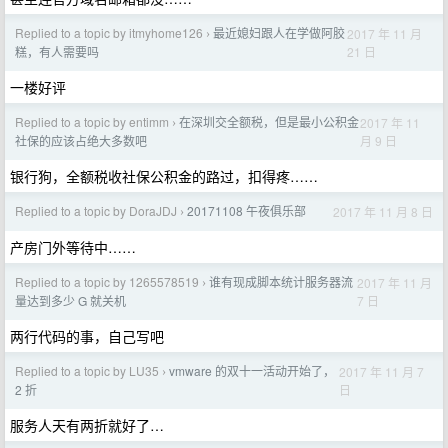
Replied to a topic by itmyhome126
最近媳妇跟人在学做阿胶
2017 年 11 月
›
21 日
糕，有人需要吗
一楼好评
Replied to a topic by entimm
在深圳交全额税，但是最小公积金
2017 年 11
›
月 9 日
社保的应该占绝大多数吧
银行狗，全额税收社保公积金的路过，扣得疼……
Replied to a topic by DoraJDJ
20171108 午夜俱乐部
2017 年 11 月 8 日
›
产房门外等待中……
Replied to a topic by 1265578519
谁有现成脚本统计服务器流
2017 年 11 月
›
7 日
量达到多少 G 就关机
两行代码的事，自己写吧
Replied to a topic by LU35
vmware 的双十一活动开始了，
2017 年 11 月 7
›
日
2 折
服务人天有两折就好了…