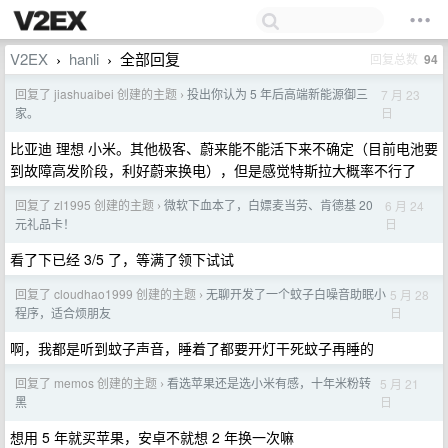
V2EX
hanli
全部回复
回复总数
94
›
›
回复了 jiashuaibei 创建的主题
投出你认为 5 年后高端新能源御三
7 月 23
›
日
家。
比亚迪 理想 小米。其他极客、蔚来能不能活下来不确定（目前电池要
到故障高发阶段，利好蔚来换电），但是感觉特斯拉大概率不行了
回复了 zl1995 创建的主题
微软下血本了，白嫖麦当劳、肯德基 20
6 月 24
›
日
元礼品卡！
看了下已经 3/5 了，等满了领下试试
回复了 cloudhao1999 创建的主题
无聊开发了一个蚊子白噪音助眠小
5 月 28
›
日
程序，适合烦朋友
啊，我都是听到蚊子声音，睡着了都要开灯干死蚊子再睡的
回复了 memos 创建的主题
看选苹果还是选小米有感，十年米粉转
5 月 21
›
日
黑
想用 5 年就买苹果，安卓不就想 2 年换一次嘛