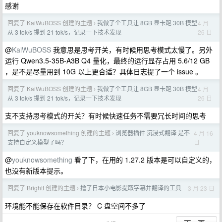
感谢
回复了 KaiWuBOSS 创建的主题
我做了个工具让 8GB 显卡跑 30B 模型
4 月
›
26 日
从 3 tok/s 提到 21 tok/s，记录一下技术发现
@
KaiWuBOSS
我意思是思考开关，有时候用思考模式太慢了。另外
运行 Qwen3.5-35B-A3B Q4 量化，最终的运行显存占用 5.6/12 GB
，是不是尽量用到 10G 以上更合适？具体日志提了一个 issue 。
回复了 KaiWuBOSS 创建的主题
我做了个工具让 8GB 显卡跑 30B 模型
4 月
›
26 日
从 3 tok/s 提到 21 tok/s，记录一下技术发现
支不支持思考模式的开关？有时候快速任务不需要冗长时间的思考
回复了 youknowsomething 创建的主题
浏览器插件 沉浸式翻译 是不
4 月 16
›
日
支持自定义模型了吗？
@
youknowsomething
看了下，在用的 1.27.2 版本是可以自定义的，
也没有新版本提示。
回复了 Brightt 创建的主题
撸了日本小电影提取字幕并翻译的工具
3 月 23 日
›
环境能不能保存在软件目录？ C 盘空间不多了