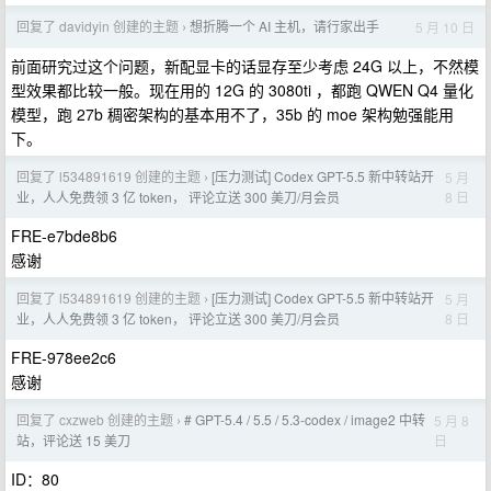
回复了 davidyin 创建的主题
想折腾一个 AI 主机，请行家出手
5 月 10 日
›
前面研究过这个问题，新配显卡的话显存至少考虑 24G 以上，不然模
型效果都比较一般。现在用的 12G 的 3080ti ，都跑 QWEN Q4 量化
模型，跑 27b 稠密架构的基本用不了，35b 的 moe 架构勉强能用
下。
回复了 l534891619 创建的主题
[压力测试] Codex GPT-5.5 新中转站开
5 月
›
8 日
业，人人免费领 3 亿 token， 评论立送 300 美刀/月会员
FRE-e7bde8b6
感谢
回复了 l534891619 创建的主题
[压力测试] Codex GPT-5.5 新中转站开
5 月
›
8 日
业，人人免费领 3 亿 token， 评论立送 300 美刀/月会员
FRE-978ee2c6
感谢
回复了 cxzweb 创建的主题
# GPT-5.4 / 5.5 / 5.3-codex / image2 中转
5 月 8
›
日
站，评论送 15 美刀
ID：80