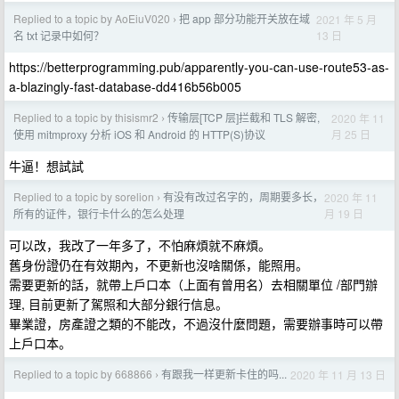
Replied to a topic by AoEiuV020
把 app 部分功能开关放在域
2021 年 5 月
›
13 日
名 txt 记录中如何？
https://betterprogramming.pub/apparently-you-can-use-route53-as-
a-blazingly-fast-database-dd416b56b005
Replied to a topic by thisismr2
传输层[TCP 层]拦截和 TLS 解密,
2020 年 11
›
月 25 日
使用 mitmproxy 分析 iOS 和 Android 的 HTTP(S)协议
牛逼！想試試
Replied to a topic by sorelion
有没有改过名字的，周期要多长，
2020 年 11
›
月 19 日
所有的证件，银行卡什么的怎么处理
可以改，我改了一年多了，不怕麻煩就不麻煩。
舊身份證仍在有效期內，不更新也沒啥關係，能照用。
需要更新的話，就帶上戶口本（上面有曾用名）去相關單位 /部門辦
理, 目前更新了駕照和大部分銀行信息。
畢業證，房產證之類的不能改，不過沒什麼問題，需要辦事時可以帶
上戶口本。
Replied to a topic by 668866
有跟我一样更新卡住的吗...
2020 年 11 月 13 日
›