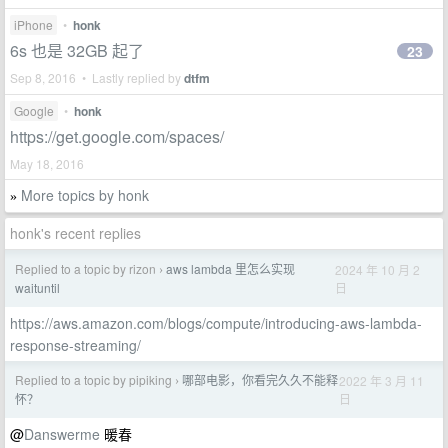
iPhone
•
honk
6s 也是 32GB 起了
23
Sep 8, 2016 • Lastly replied by
dtfm
Google
•
honk
https://get.google.com/spaces/
May 18, 2016
More topics by honk
»
honk's recent replies
Replied to a topic by rizon
aws lambda 里怎么实现
2024 年 10 月 2
›
日
waituntil
https://aws.amazon.com/blogs/compute/introducing-aws-lambda-
response-streaming/
Replied to a topic by pipiking
哪部电影，你看完久久不能释
2022 年 3 月 11
›
日
怀？
@
Danswerme
暖春