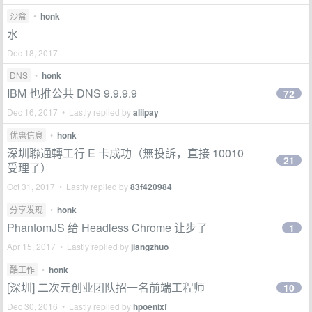
沙盒
•
honk
水
Dec 18, 2017
DNS
•
honk
IBM 也推公共 DNS 9.9.9.9
72
Dec 16, 2017 • Lastly replied by
aliipay
优惠信息
•
honk
深圳聯通轉工行 E 卡成功（無投訴，直接 10010
21
受理了）
Oct 31, 2017 • Lastly replied by
83f420984
分享发现
•
honk
PhantomJS 给 Headless Chrome 让步了
1
Apr 15, 2017 • Lastly replied by
jiangzhuo
酷工作
•
honk
[深圳] 二次元创业团队招一名前端工程师
10
Dec 30, 2016 • Lastly replied by
hpoenixf