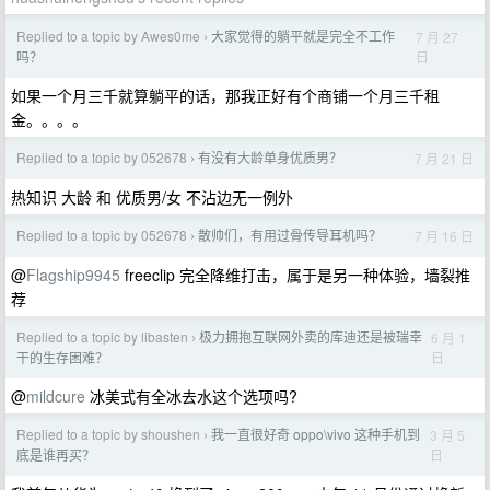
Replied to a topic by Awes0me
大家觉得的躺平就是完全不工作
7 月 27
›
日
吗？
如果一个月三千就算躺平的话，那我正好有个商铺一个月三千租
金。。。。
Replied to a topic by 052678
有没有大龄单身优质男？
7 月 21 日
›
热知识 大龄 和 优质男/女 不沾边无一例外
Replied to a topic by 052678
散帅们，有用过骨传导耳机吗？
7 月 16 日
›
@
Flagship9945
freeclip 完全降维打击，属于是另一种体验，墙裂推
荐
Replied to a topic by libasten
极力拥抱互联网外卖的库迪还是被瑞幸
6 月 1
›
日
干的生存困难？
@
mildcure
冰美式有全冰去水这个选项吗?
Replied to a topic by shoushen
我一直很好奇 oppo\vivo 这种手机到
3 月 5
›
日
底是谁再买？