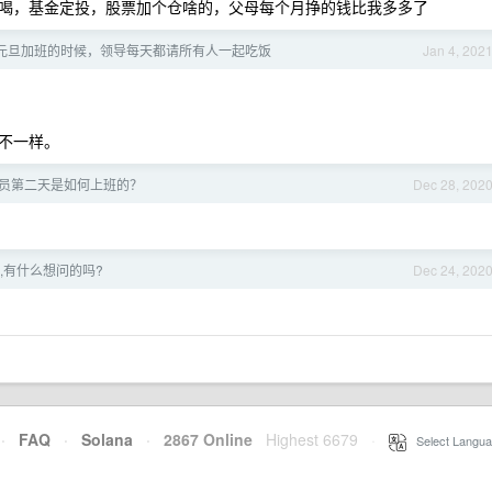
喝，基金定投，股票加个仓啥的，父母每个月挣的钱比我多多了
元旦加班的时候，领导每天都请所有人一起吃饭
Jan 4, 202
不一样。
员第二天是如何上班的？
Dec 28, 202
,有什么想问的吗?
Dec 24, 202
·
FAQ
·
Solana
·
2867 Online
Highest 6679
·
Select Langua