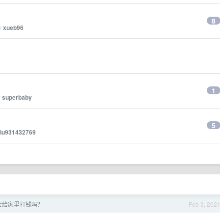
8
by
xueb96
1
y
superbaby
5
liu931432769
会给家里打钱吗？
Feb 3, 202