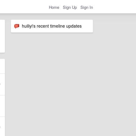
Home
Sign Up
Sign In
huiliyi's recent timeline updates