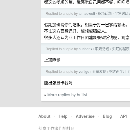
都这么孝顺的嘛，我感觉自己用都不够，吃吃喝
Replied to a topic by
tumaowolf
职场话题
非常讨厌
›
›
假期加班请你们吃饭，相当于打一巴掌给颗枣。
不往这方面想还好，越想越膈应人。
很多人还认为非工作日团建聚餐省饭钱呢，观念
Replied to a topic by
bushenx
职场话题
失眠的程序
›
›
上班睡觉
Replied to a topic by
vertigo
分享发现
挖矿两个月了
›
›
能出张显卡我吗
More replies by huiliyi
»
About
·
Help
·
Advertise
·
Blog
·
API
创意工作者们的社区