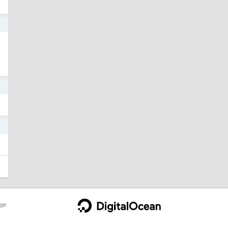
1
0
0
ge